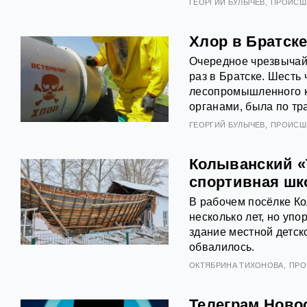
ГЕОРГИЙ БУЛЫЧЕВ
ПРОИСШ
Хлор в Братске
Очередное чрезвычай
раз в Братске. Шесть
лесопромышленного к
органами, была по тр
ГЕОРГИЙ БУЛЫЧЕВ
ПРОИСШ
Колыванский «
спортивная шк
В рабочем посёлке Ко
несколько лет, но упо
здание местной детс
обвалилось.
ОКТЯБРИНА ТИХОНОВА
ПРО
Телеграм Новос