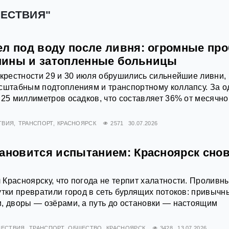
ШЕСТВИЯ"
ел под воду после ливня: огромные про
шины и затопленные больницы
окрестности 29 и 30 июля обрушились сильнейшие ливни,
сштабным подтоплениям и транспортному коллапсу. За о
 25 миллиметров осадков, что составляет 36% от месячно
ТВИЯ
ТРАНСПОРТ
КРАСНОЯРСК
2571
30.07.2026
тановится испытанием: Красноярск снов
Красноярску, что погода не терпит халатности. Проливн
утки превратили город в сеть бурлящих потоков: привычн
, дворы — озёрами, а путь до остановки — настоящим
ЕСТВИЯ
ТРАНСПОРТ
ОБЩЕСТВО
КРАСНОЯРСК
3428
13.07.2026