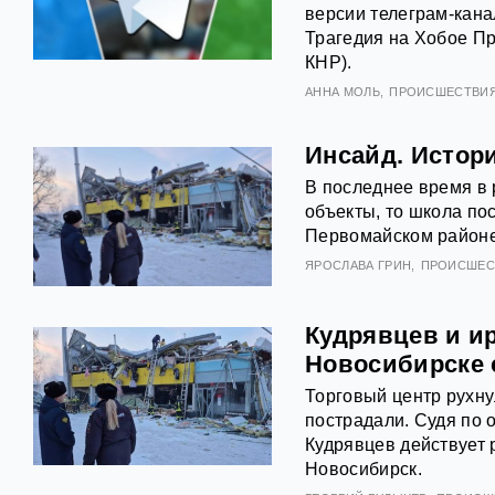
версии телеграм-кана
Трагедия на Хобое Пр
КНР).
АННА МОЛЬ
ПРОИСШЕСТВИ
Инсайд. Истор
В последнее время в 
объекты, то школа пос
Первомайском районе
ЯРОСЛАВА ГРИН
ПРОИСШЕС
Кудрявцев и ир
Новосибирске 
Торговый центр рухну
пострадали. Судя по 
Кудрявцев действует р
Новосибирск.