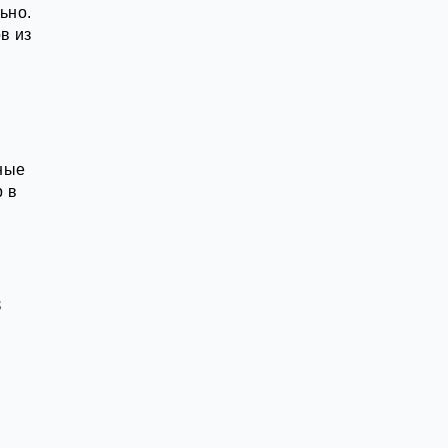
ьно.
в из
ные
р в
в
й