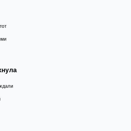
тот
ими
хнула
 ждали
и