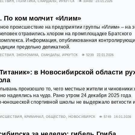
ЕСТВИЯ
ПОЛИТИКА
СКАНДАЛЫ
ИРКУТСК
33489
23.01.2026
. По ком молчит «Илим»
ное происшествие на предприятии группы «Илим» – на э
 человек отравились хлором на промплощадке Братского
омплекса. Информация, опубликованная контролирующ
адиции предельно деликатной.
ЕСТВИЯ
ЭКОНОМИКА
СКАНДАЛЫ
ИРКУТСК
5239
22.01.2026
Титаник»: в Новосибирской области ру
ола
лывань произошло то, чего местные жители и чиновники
рно надеялись на чудо. Рано утром 24 декабря 2025 года
ко-юношеской спортивной школы не выдержало ветхости 
ИСШЕСТВИЯ
КРИМИНАЛ
ОБЩЕСТВО
НОВОСИБИРСК
5749
16.01.2026
ибирска за неделю: гибель Гриба,