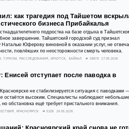
вил: как трагедия под Тайшетом вскрыл
стического бизнеса Прибайкалья
стнадцатилетнего подростка на базе отдыха в Тайшетско
бное завершение. Тайшетский городской суд признал
 Наталью Юферову виновной в оказании услуг, не отвеч
ости, повлёкших по неосторожности смерть человека.
Я
ТУРИЗМ
РАССЛЕДОВАНИЯ
ИРКУТСК
БАЙКАЛ
38878
27.05.2026
у: Енисей отступает после паводка в
Красноярске не стабилизируется ситуация с паводками 
ее остаётся высоким. Специалисты наблюдают небольши
, но обстановка ещё требует пристального внимания.
ЕСТВИЯ
КРАСНОЯРСК
5328
24.05.2026
аний: Красноярский край снова не гот