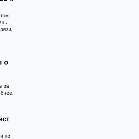
этом
знь
рязи,
л о
ы за
обнее.
ест
и по