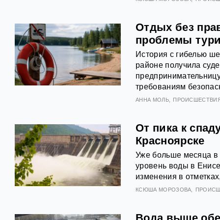
Отдых без пра
проблемы тури
История с гибелью ше
районе получила суде
предпринимательницу
требованиям безопасн
АННА МОЛЬ
ПРОИСШЕСТВИ
От пика к спад
Красноярске
Уже больше месяца в 
уровень воды в Енис
изменения в отметках
КСЮША МОРОЗОВА
ПРОИСШ
Вода выше обещ