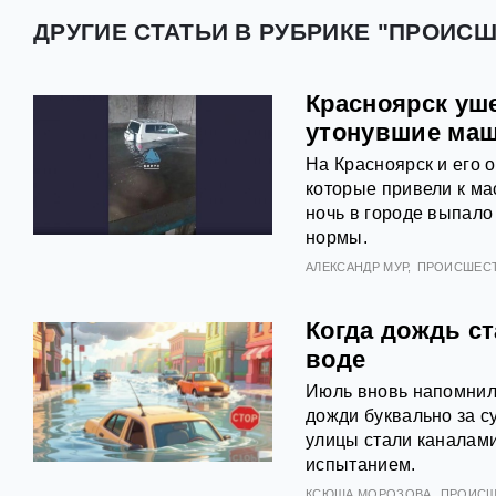
ДРУГИЕ СТАТЬИ В РУБРИКЕ "ПРОИС
Красноярск уш
утонувшие ма
На Красноярск и его 
которые привели к ма
ночь в городе выпало
нормы.
АЛЕКСАНДР МУР
ПРОИСШЕС
Когда дождь с
воде
Июль вновь напомнил 
дожди буквально за с
улицы стали каналами
испытанием.
КСЮША МОРОЗОВА
ПРОИСШ