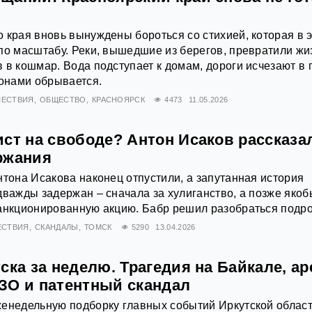
 края вновь вынуждены бороться со стихией, которая в 
по масштабу. Реки, вышедшие из берегов, превратили жи
 в кошмар. Вода подступает к домам, дороги исчезают в г
йонами обрывается.
ЕСТВИЯ
ОБЩЕСТВО
КРАСНОЯРСК
4473
11.05.2026
ст на свободе? Антон Исаков рассказа
ржания
нтона Исакова наконец отпустили, а запутанная история
дважды задержан – сначала за хулиганство, а позже якоб
санкционированную акцию. Бабр решил разобраться подр
ЕСТВИЯ
СКАНДАЛЫ
ТОМСК
5290
13.04.2026
ска за неделю. Трагедия на Байкале, ар
ЗО и патентный скандал
енедельную подборку главных событий Иркутской област