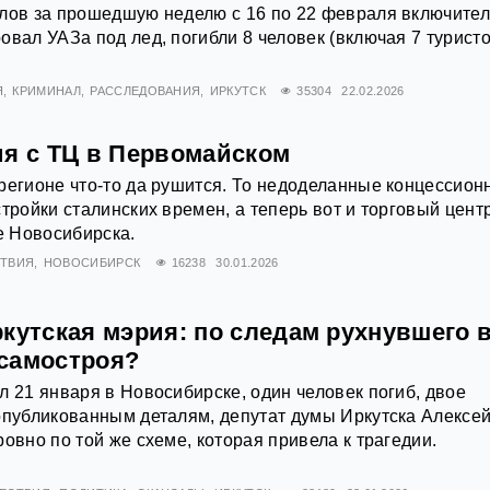
лов за прошедшую неделю с 16 по 22 февраля включител
овал УАЗа под лед, погибли 8 человек (включая 7 туристо
Я
КРИМИНАЛ
РАССЛЕДОВАНИЯ
ИРКУТСК
35304
22.02.2026
ия с ТЦ в Первомайском
регионе что-то да рушится. То недоделанные концессион
тройки сталинских времен, а теперь вот и торговый цент
 Новосибирска.
ТВИЯ
НОВОСИБИРСК
16238
30.01.2026
кутская мэрия: по следам рухнувшего 
самостроя?
л 21 января в Новосибирске, один человек погиб, двое
опубликованным деталям, депутат думы Иркутска Алексе
овно по той же схеме, которая привела к трагедии.