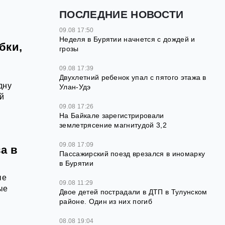
ПОСЛЕДНИЕ НОВОСТИ
09.08 17:50
Неделя в Бурятии начнется с дождей и
бки,
грозы
09.08 17:39
Двухлетний ребенок упал с пятого этажа в
дну
Улан-Удэ
й
09.08 17:26
На Байкале зарегистрировали
землетрясение магнитудой 3,2
09.08 17:09
а в
Пассажирский поезд врезался в иномарку
в Бурятии
ые
09.08 11:29
ые
Двое детей пострадали в ДТП в Тулунском
районе. Один из них погиб
08.08 19:04