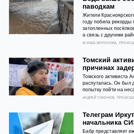
паводкам
Жители Красноярского
году побила рекорды 
затопленных посёлков
а связь с другими ра
КСЮША МОРОЗОВА
ПРОИСШ
Томский активи
причинах заде
Томского активиста А
распуталась. Он был 
попытку пойти на не
АНДРЕЙ ТИХОНОВ
ПРОИСШ
Телеграм Иркут
начальника СИ
Бабр представляет еж