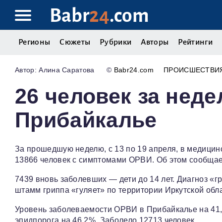
Babr
24
.com
Регионы
Сюжеты
Рубрики
Авторы
Рейтинги
Алина Саратова
©
Babr24.com
ПРОИСШЕСТВИ
26 человек за нед
Прибайкалье
За прошедшую неделю, с 13 по 19 апреля, в медици
13866 человек с симптомами ОРВИ. Об этом сообщае
7439 вновь заболевших — дети до 14 лет. Диагноз «г
штамм гриппа «гуляет» по территории Иркутской обла
Уровень заболеваемости ОРВИ в Прибайкалье на 41,8
эпидпорога на 46,2%. Заболело 12713 человек.