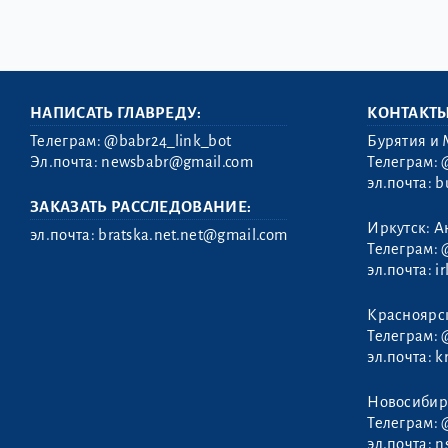
НАПИСАТЬ ГЛАВРЕДУ:
КОНТАКТ
Телеграм:
@babr24_link_bot
Бурятия и 
Эл.почта:
newsbabr@gmail.com
Телеграм:
эл.почта:
b
ЗАКАЗАТЬ РАССЛЕДОВАНИЕ:
Иркутск: А
эл.почта:
bratska.net.net@gmail.com
Телеграм:
эл.почта:
i
Красноярс
Телеграм:
эл.почта:
k
Новосибир
Телеграм:
эл.почта:
n