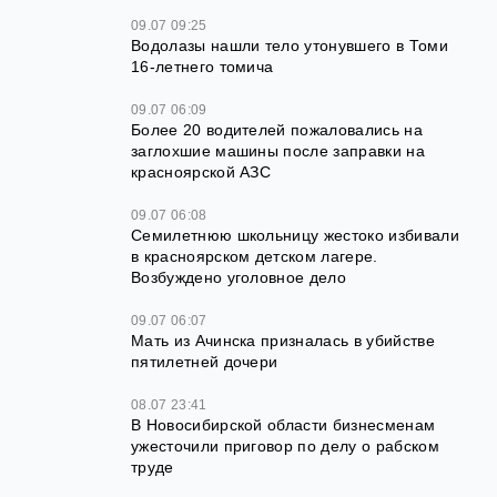
09.07 09:25
Водолазы нашли тело утонувшего в Томи
16-летнего томича
09.07 06:09
Более 20 водителей пожаловались на
заглохшие машины после заправки на
красноярской АЗС
09.07 06:08
Семилетнюю школьницу жестоко избивали
в красноярском детском лагере.
Возбуждено уголовное дело
09.07 06:07
Мать из Ачинска призналась в убийстве
пятилетней дочери
08.07 23:41
В Новосибирской области бизнесменам
ужесточили приговор по делу о рабском
труде