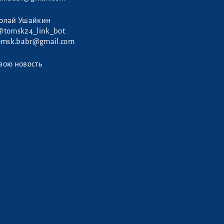
колай Ушайкин
@tomsk24_link_bot
omsk.babr@gmail.com
вою новость