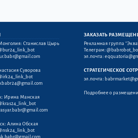
Ы
ЗАКАЗАТЬ РАЗМЕЩЕН
Монголия: Станислав Цырь
Рекламная группа "Эква
@bur24_link_bot
Телеграм:
@babrobot_bo
ur.babr@gmail.com
эл.почта:
eqquatoria@gm
настасия Суворова
СТРАТЕГИЧЕСКОЕ СОТ
@irk24_link_bot
эл.почта:
babrmarket@gm
rkbabr24@gmail.com
Подробнее о размещен
к: Ирина Манская
@kras24_link_bot
rasyar.babr@gmail.com
ск: Алина Обская
@nsk24_link_bot
sk.babr@gmail.com