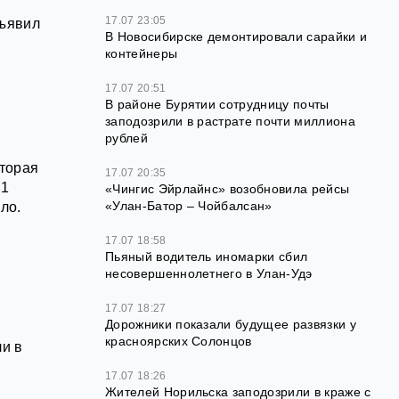
17.07 23:05
дъявил
В Новосибирске демонтировали сарайки и
контейнеры
17.07 20:51
В районе Бурятии сотрудницу почты
заподозрили в растрате почти миллиона
рублей
оторая
17.07 20:35
21
«Чингис Эйрлайнс» возобновила рейсы
«Улан-Батор – Чойбалсан»
ло.
17.07 18:58
Пьяный водитель иномарки сбил
несовершеннолетнего в Улан-Удэ
17.07 18:27
Дорожники показали будущее развязки у
красноярских Солонцов
ли в
17.07 18:26
Жителей Норильска заподозрили в краже с