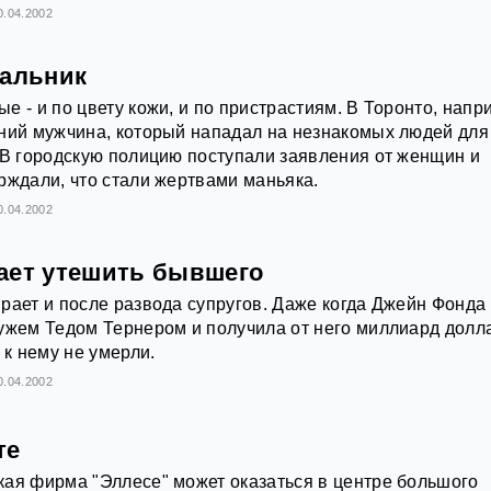
0.04.2002
вальник
е - и по цвету кожи, и по пристрастиям. В Торонто, напр
ний мужчина, который нападал на незнакомых людей для 
 В городскую полицию поступали заявления от женщин и
рждали, что стали жертвами маньяка.
0.04.2002
ает утешить бывшего
рает и после развода супругов. Даже когда Джейн Фонда
ужем Тедом Тернером и получила от него миллиард долл
 к нему не умерли.
0.04.2002
те
ая фирма "Эллесе" может оказаться в центре большого