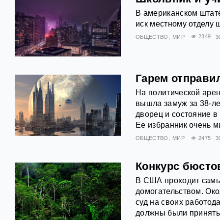
В американском штат
иск местному отделу 
ОБЩЕСТВО
МИР
2349
3
Гарем отправи
На политической арен
вышла замуж за 38-ле
дворец и состояние в
Ее избранник очень 
ОБЩЕСТВО
МИР
2475
3
Конкурс бюсто
В США проходит самы
домогательством. Око
суд на своих работод
должны были принять 