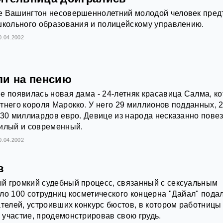
е Вашингтон несовершеннолетний молодой человек пре
школьного образования и полицейскому управлению.
0.04.2002
ли на пенсию
е появилась новая дама - 24-летняк красавица Салма, к
тнего короля Марокко. У него 29 миллионов подданных, 
 30 миллиардов евро. Девице из народа несказанно повез
милый и современный.
0.04.2002
в
й громкий судебный процесс, связанный с сексуальным
ло 100 сотрудниц косметического концерна "Дайал" пода
ателей, устроивших конкурс бюстов, в котором работницы
участие, продемонстрировав свою грудь.