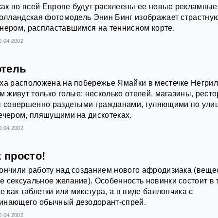
 как по всей Европе будут расклеены ее новые рекламные
голландская фотомодель Энин Бинг изображает страстну
нером, распластавшимся на теннисном корте.
0.04.2002
отель
ха расположена на побережье Ямайки в местечке Негрил
ом живут только голые: несколько отелей, магазины, рест
ты совершенно раздетыми гражданами, гуляющими по ули
ечером, пляшущими на дискотеках.
0.04.2002
к просто!
ончили работу над созданием нового афродизиака (веще
 сексуальное желание). Особенность новинки состоит в 
е как таблетки или микстура, а в виде баллончика с
инающего обычный дезодорант-спрей.
0.04.2002