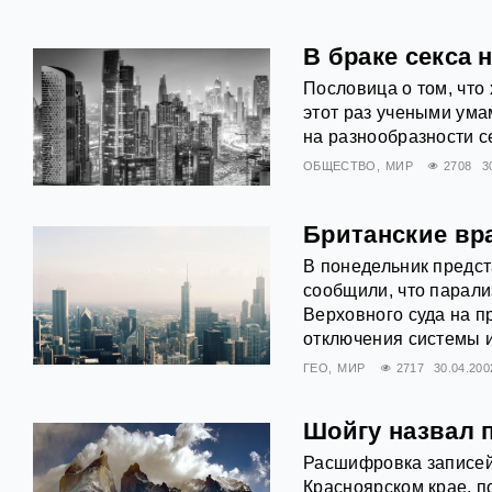
В браке секса н
Пословица о том, что
этот раз учеными умам
на разнообразности с
ОБЩЕСТВО
МИР
2708
3
Британские вр
В понедельник предс
сообщили, что парал
Верховного суда на п
отключения системы и
ГЕО
МИР
2717
30.04.200
Шойгу назвал 
Расшифровка записей
Красноярском крае, п