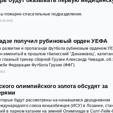
рь будут оказывать первую медицинс
ны пожарно-спасательные подразделения.
0.04.2002
адзе получил рубиновый орден УЕФА
 в развитии и пропаганде футбола рубиновым орденом У
ен именитый в прошлом тбилисский "Динамовец", капитан
 главный тренер сборной Грузии Александр Чивадзе, об 
жбе Федерации Футбола Грузии (ФФГ).
2002
кого олимпийского золота обсудят за
ерями
которые будут рассмотрены на начавшемся двухдневном
ждународного союза конькобежцев (ИСУ) в Лозанне, ста
ий в парном катании на зимней Олимпиаде в Солт-Лейк-