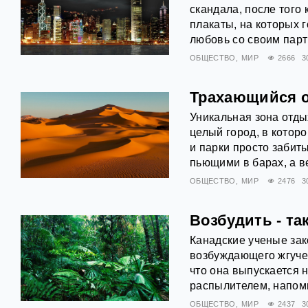
скандала, после того
плакаты, на которых 
любовь со своим парт
ОБЩЕСТВО
МИР
2666
3
Трахающийся 
Уникальная зона отды
целый город, в котор
и парки просто заби
пьющими в барах, а в
ОБЩЕСТВО
МИР
2476
3
Возбудить - та
Канадские ученые зак
возбуждающего жгучее
что она выпускается н
распылителем, напом
ОБЩЕСТВО
МИР
2437
3