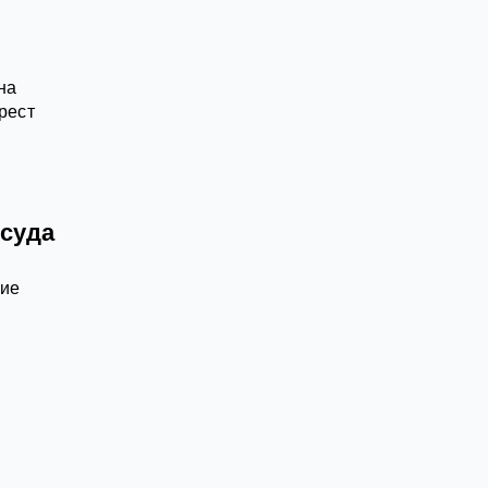
на
рест
 суда
ние
и