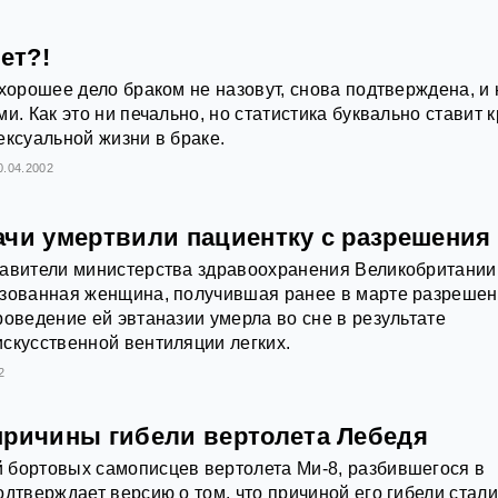
ет?!
 хорошее дело браком не назовут, снова подтверждена, и 
и. Как это ни печально, но статистика буквально ставит к
ексуальной жизни в браке.
0.04.2002
ачи умертвили пациентку с разрешения
тавители министерства здравоохранения Великобритании
изованная женщина, получившая ранее в марте разреше
роведение ей эвтаназии умерла во сне в результате
скусственной вентиляции легких.
2
причины гибели вертолета Лебедя
 бортовых самописцев вертолета Ми-8, разбившегося в
одтверждает версию о том, что причиной его гибели стал