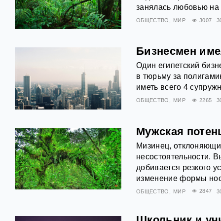
занялась любовью на 
ОБЩЕСТВО
МИР
3007
3
Бизнесмен име
Один египетский бизн
в тюрьму за полигамию
иметь всего 4 супруж
ОБЩЕСТВО
МИР
2265
3
Мужская потен
Мизинец, отклоняющий
несостоятельности. В
добивается резкого у
изменение формы нос
ОБЩЕСТВО
МИР
2847
3
Школьник и уч