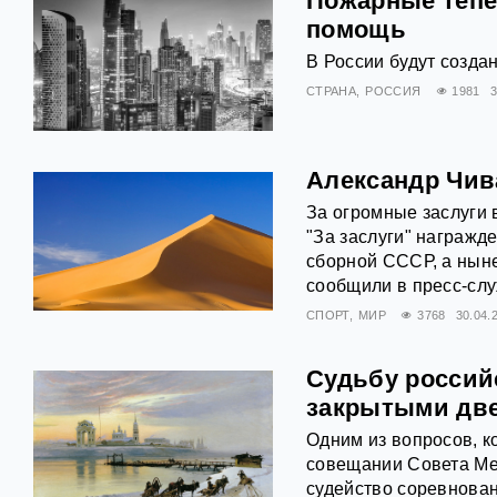
Пожарные тепе
помощь
В России будут созда
СТРАНА
РОССИЯ
1981
3
Александр Чив
За огромные заслуги
"За заслуги" награжд
сборной СССР, а ныне
сообщили в пресс-слу
СПОРТ
МИР
3768
30.04.
Судьбу российс
закрытыми дв
Одним из вопросов, 
совещании Совета Ме
судейство соревнован