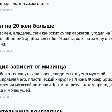
председательском столе.
0.04.2002
л на 20 жен больше
есмен, владелец сети каирских супермаркетов, угодил на 
. 56-летний араб завел себе 24 жены, хотя по закону он
ниц.
0.04.2002
ция зависит от мизинца
ся от сомкнутых пальцев, свидетельствует о мужской
ыпрямляя его, пластический хирург из Лиона Жозеф Бри
силения мужской потенции. К тем же результатам приводя
а и мочек ушей.
0.04.2002
ительница доигрались