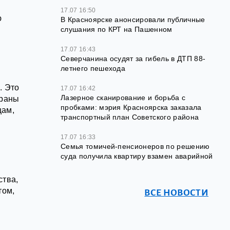
17.07 16:50
ю
В Красноярске анонсировали публичные
слушания по КРТ на Пашенном
17.07 16:43
Северчанина осудят за гибель в ДТП 88-
летнего пешехода
. Это
17.07 16:42
Лазерное сканирование и борьба с
ораны
пробками: мэрия Красноярска заказала
цам,
транспортный план Советского района
17.07 16:33
Семья томичей-пенсионеров по решению
суда получила квартиру взамен аварийной
ства,
том,
ВСЕ НОВОСТИ