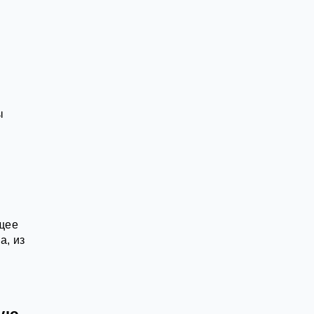
ы
ящее
а, из