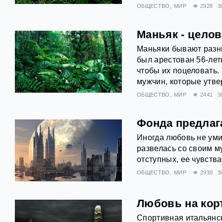
ОБЩЕСТВО
МИР
2928
3
Маньяк - цело
Маньяки бывают разны
был арестован 56-лет
чтобы их поцеловать.
мужчин, которые утве
ОБЩЕСТВО
МИР
2441
3
Фонда предлаг
Иногда любовь не уми
развелась со своим м
отступных, ее чувства
ОБЩЕСТВО
МИР
2930
3
Любовь на кор
Спортивная итальянск