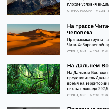
плохие условия видим
СТРАНА
РОССИЯ
1981
3
На трассе Чита
человека
При выемке грунта на
Чита-Хабаровск обнар
СТРАНА
МИР
2862
30.04
На Дальнем Во
На Дальнем Востоке 
представитель Дальн
время на территории 
них на площади 292,5 
СТРАНА
МИР
2388
30.04