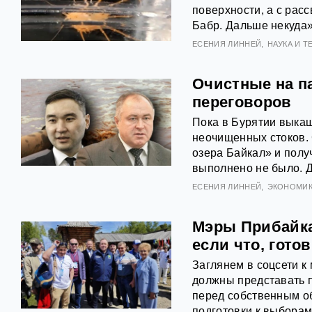
поверхности, а с рас
Бабр. Дальше некуда»
ЕСЕНИЯ ЛИННЕЙ
НАУКА И 
Очистные на п
переговоров
Пока в Бурятии выка
неочищенных стоков. 
озера Байкал» и полу
выполнено не было. Д
ЕСЕНИЯ ЛИННЕЙ
ЭКОНОМИК
Мэры Прибайка
если что, гото
Заглянем в соцсети к
должны представать п
перед собственным о
подготовки к выборам