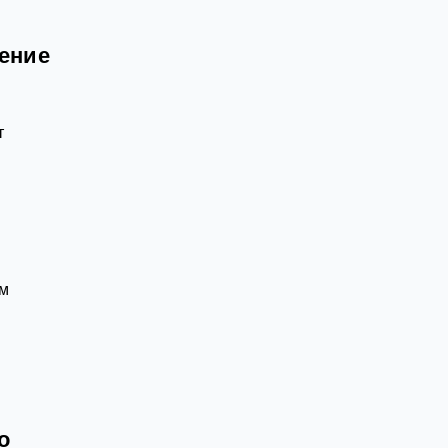
ение
т
ом
о