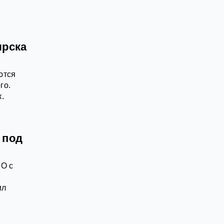
ярска
ются
го.
.
 под
ЗО с
ил