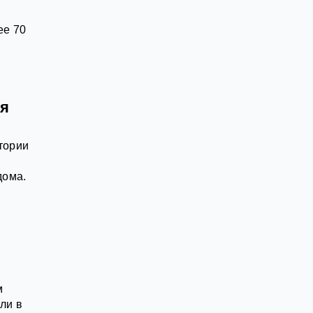
ее 70
ля
тории
дома.
м
ли в