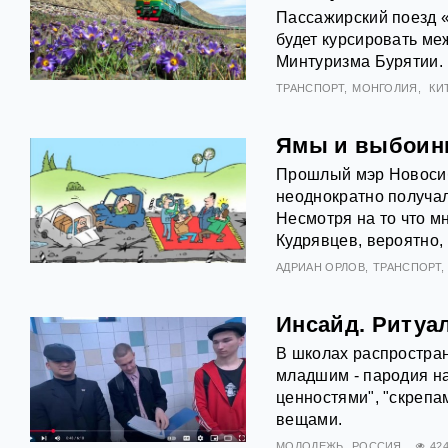
Пассажирский поезд «
будет курсировать ме
Минтуризма Бурятии.
ТРАНСПОРТ
МОНГОЛИЯ
КИ
Ямы и выбоины
Прошлый мэр Новосиб
неоднократно получал
Несмотря на то что м
Кудрявцев, вероятно,
АДРИАН ОРЛОВ
ТРАНСПОРТ
Инсайд. Ритуа
В школах распростран
младшим - пародия н
ценностями", "скрепа
вещами.
МОЛОДЕЖЬ
РОССИЯ
42