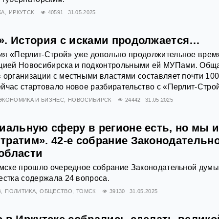
КА
ИРКУТСК
40591
31.05.2025
». История с исками продолжается…
ия «Перлит-Строй» уже довольно продолжительное врем
ацией Новосибирска и подконтрольными ей МУПами. Общ
 организации с местными властями составляет почти 10
йчас стартовало новое разбирательство с «Перлит-Стро
ЭКОНОМИКА И БИЗНЕС
НОВОСИБИРСК
24442
31.05.2025
иальную сферу в регионе есть, но мы 
тратим». 42-е собрание Законодательн
области
Томске прошло очередное собрание Законодательной дум
естка содержала 24 вопроса.
З
ПОЛИТИКА
ОБЩЕСТВО
ТОМСК
39130
31.05.2025