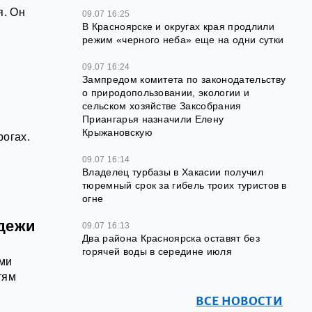
я. Он
09.07 16:25
В Красноярске и округах края продлили
режим «черного неба» еще на одни сутки
09.07 16:24
Зампредом комитета по законодательству
о природопользовании, экологии и
сельском хозяйстве Заксобрания
Приангарья назначили Елену
Крыжановскую
рогах.
09.07 16:14
Владелец турбазы в Хакасии получил
тюремный срок за гибель троих туристов в
огне
одежи
09.07 16:13
Два района Красноярска оставят без
горячей воды в середине июля
ыми
тям
ВСЕ НОВОСТИ