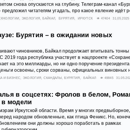
светом снова опускаются на глубину. Телеграм-канал «Бур
 предложил читателям угадать, про какое явление идёт р
ТЕХНОЛОГИИ
ЭКОЛОГИЯ
БАЙКАЛ
БУРЯТИЯ
ИРКУТСК
47404
31.05.2025
аузе: Бурятия – в ожидании новых
шивают чиновников, Байкал продолжает впитывать тонны
С 2019 года республика участвует в нацпроекте «Сохран
чает на это миллиарды, но ни одно поручение президента
еньги освоены, сроки сорваны, официальных виновных н
А И БИЗНЕС
ЭКОЛОГИЯ
СКАНДАЛЫ
БУРЯТИЯ
БАЙКАЛ
49845
31.05.20
лья в соцсетях: Фролов в белом, Рома
в в модели
 мэрам Иркутской области. Время у многих предвыборное
еред народом обновленные, как птица Феникс. Но, конеч
бновлением они должны хорошо поработать в рамках
 губернаторским.