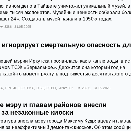
отивном депо в Тайшете уничтожил уникальный музей, в
еми тысяч экспонатов. Музейные ценности собирали бол
шет 24». Создавать музей начали в 1950-х годах.
3386
31.05.2025
х игнорирует смертельную опасность д
ющей мэрии Иркутска проявилась, как в капле воды, в ис
омов ТСЖ «Зеркальное». Держится она который год на
 в какой-то момент рухнуть под тяжестью десятиэтажного 
КА
ПРОИСШЕСТВИЯ
ОБЩЕСТВО
ИРКУТСК
29671
31.05.2025
е мэру и главам районов внесли
 за незаконные киоски
ратура внесла мэру города Максиму Кудрявцеву и глава
ия за неэффективный демонтаж киосков. Об этом сообщи