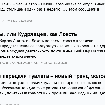
Пекин – Улан-Батор – Пекин» возобновит работу с 3 июн
жду столицами один раз в неделю. Об этом сообщили в
ТАЙ
3311
31.05.2025
, или Кудрявцев, как Локоть
ирска Анатолий Локоть во время своего правления
 представление от прокуратуры за ямы и выбоины на до
ногие осудили деятельность Локтя, нынешний мэр Максим
 ведёт аналогичную.
ПОЛИТИКА
НОВОСИБИРСК
23702
31.05.2025
л передачи туалета – новый тренд мол
яется ритуал передачи туалета от старших школьников
а бесконечные идиотские ритуалы чиновников с "духовн
ми", почётными грамотами и прочими "необходимыми" де
480
31.05.2025