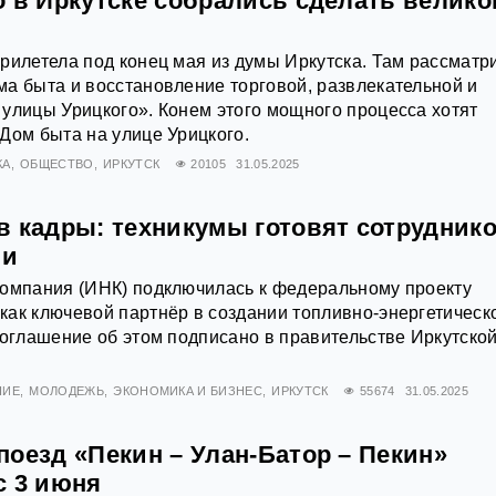
о в Иркутске собрались сделать велико
рилетела под конец мая из думы Иркутска. Там рассматр
а быта и восстановление торговой, развлекательной и
улицы Урицкого». Конем этого мощного процесса хотят
Дом быта на улице Урицкого.
КА
ОБЩЕСТВО
ИРКУТСК
20105
31.05.2025
в кадры: техникумы готовят сотрудник
ии
компания (ИНК) подключилась к федеральному проекту
ак ключевой партнёр в создании топливно-энергетическ
Соглашение об этом подписано в правительстве Иркутско
НИЕ
МОЛОДЕЖЬ
ЭКОНОМИКА И БИЗНЕС
ИРКУТСК
55674
31.05.2025
оезд «Пекин – Улан-Батор – Пекин»
с 3 июня