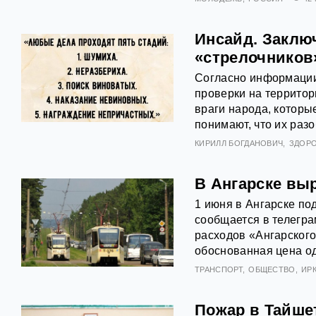
Инсайд. Заклю
«стрелочников
Согласно информации
проверки на территор
враги народа, которы
понимают, что их разо
КИРИЛЛ БОГДАНОВИЧ
ЗДОР
В Ангарске выр
1 июня в Ангарске по
сообщается в телегра
расходов «Ангарского
обоснованная цена од
ТРАНСПОРТ
ОБЩЕСТВО
ИР
Пожар в Тайше