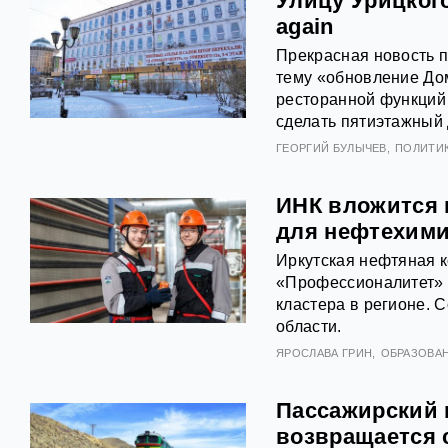
Улицу Урицког
again
Прекрасная новость п
тему «обновление Дом
ресторанной функций 
сделать пятиэтажный 
ГЕОРГИЙ БУЛЫЧЕВ
ПОЛИТИ
ИНК вложится 
для нефтехим
Иркутская нефтяная 
«Профессионалитет» к
кластера в регионе. 
области.
ЯРОСЛАВА ГРИН
ОБРАЗОВА
Пассажирский п
возвращается 