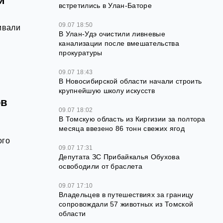
й
встретились в Улан-Баторе
09.07 18:50
ивали
В Улан-Удэ очистили ливневые
канализации после вмешательства
прокуратуры
09.07 18:43
В Новосибирской области начали строить
крупнейшую школу искусств
ов
09.07 18:02
В Томскую область из Киргизии за полтора
месяца ввезено 86 тонн свежих ягод
ого
09.07 17:31
й
Депутата ЗС Прибайкалья Обухова
освободили от браслета
09.07 17:10
Владельцев в путешествиях за границу
сопровождали 57 животных из Томской
области