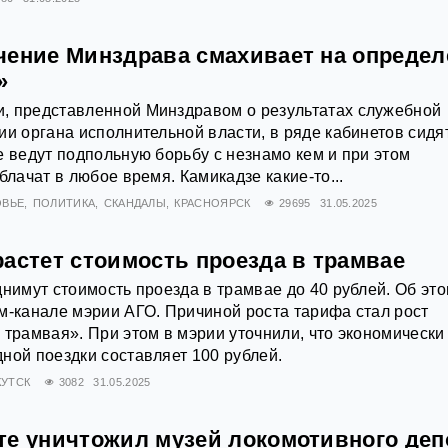
чение Минздрава смахивает на определ
»
, представленной Минздравом о результатах служебной
ии органа исполнительной власти, в ряде кабинетов сидя
е ведут подпольную борьбу с незнамо кем и при этом
блачат в любое время. Камикадзе какие-то...
ОВЬЕ
ПОЛИТИКА
СКАНДАЛЫ
КРАСНОЯРСК
29695
31.05.2025
астет стоимость проезда в трамвае
днимут стоимость проезда в трамвае до 40 рублей. Об эт
м-канале мэрии АГО. Причиной роста тарифа стал рост
 трамвая». При этом в мэрии уточнили, что экономически
ной поездки составляет 100 рублей.
КУТСК
3082
31.05.2025
те уничтожил музей локомотивного деп