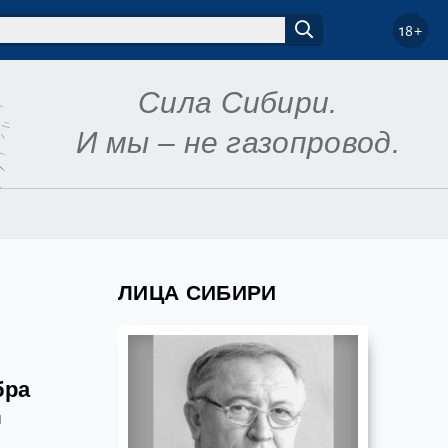
18+
Сила Сибири.
И мы – не газопровод.
ЛИЦА СИБИРИ
бра
ы