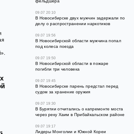
фельдшера
09.07 20:10
В Новосибирске двух мужчин задержали по
делу о распространении наркотиков
я
09.07 19:56
ая
В Новосибирской области мужчина попал
0
под колеса поезда
й».
09.07 19:50
В Новосибирской области в пожаре
погибли три человека
их
09.07 19:45
ой
В Новосибирске парень предстал перед
судом за хранение оружия
ы
09.07 19:30
В Бурятии отчитались о капремонте моста
через реку Хаим в Прибайкальском районе
09.07 19:17
Лидеры Монголии и Южной Кореи