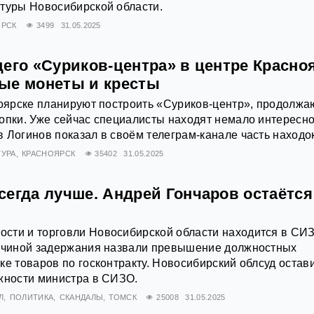
туры Новосибирской области.
РСК
3499
31.05.2025
его «Суриков-центра» в центре Красно
ые монеты и кресты
ноярске планируют построить «Суриков-центр», продолжа
опки. Уже сейчас специалисты находят немало интересно
 Логинов показал в своём телеграм-канале часть находок
ТУРА
КРАСНОЯРСК
35402
31.05.2025
сегда лучше. Андрей Гончаров остаётся
сти и торговли Новосибирской области находится в СИ
ричиной задержания назвали превышение должностных
ке товаров по госконтракту. Новосибирский облсуд остав
жности министра в СИЗО.
Л
ПОЛИТИКА
СКАНДАЛЫ
ТОМСК
25008
31.05.2025