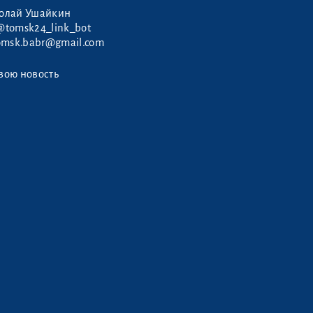
колай Ушайкин
@tomsk24_link_bot
omsk.babr@gmail.com
вою новость