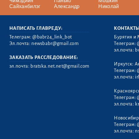
Чимэдийн
Панько
Мошкин
Сайханбилэг
Александр
Николай
НАПИСАТЬ ГЛАВРЕДУ:
КОНТАКТ
Телеграм:
@babr24_link_bot
Бурятия и 
Эл.почта:
newsbabr@gmail.com
Телеграм:
эл.почта:
b
ЗАКАЗАТЬ РАССЛЕДОВАНИЕ:
Иркутск: А
эл.почта:
bratska.net.net@gmail.com
Телеграм:
эл.почта:
i
Красноярс
Назаров
Телеграм:
Виктор
Иванович
эл.почта:
k
Новосибир
Телеграм:
эл.почта:
n