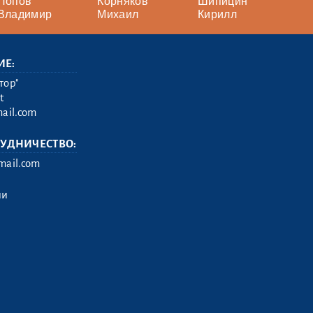
Попов
Корняков
Шипицин
Владимир
Михаил
Кирилл
ИЕ:
тор"
t
ail.com
РУДНИЧЕСТВО:
ail.com
ии