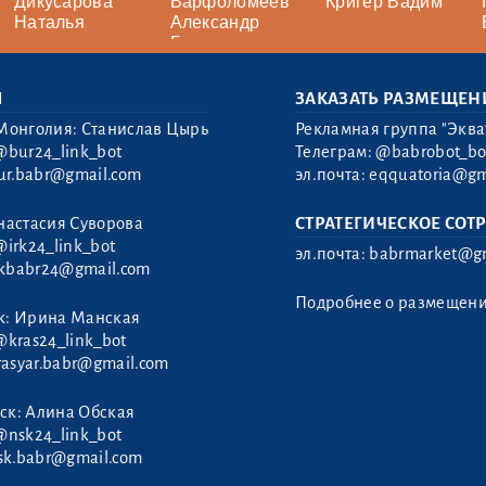
Дикусарова
Варфоломеев
Кригер Вадим
Наталья
Александр
Георгиевич
Ы
ЗАКАЗАТЬ РАЗМЕЩЕН
Монголия: Станислав Цырь
Рекламная группа "Эква
@bur24_link_bot
Телеграм:
@babrobot_bo
ur.babr@gmail.com
эл.почта:
eqquatoria@gm
настасия Суворова
СТРАТЕГИЧЕСКОЕ СОТ
@irk24_link_bot
эл.почта:
babrmarket@gm
rkbabr24@gmail.com
Подробнее о размещен
к: Ирина Манская
@kras24_link_bot
rasyar.babr@gmail.com
ск: Алина Обская
@nsk24_link_bot
sk.babr@gmail.com