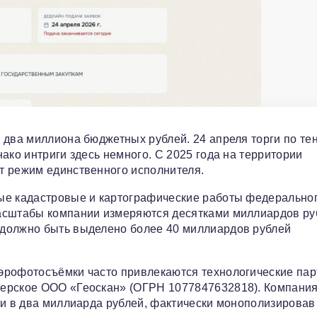
 два миллиона бюджетных рублей. 24 апреля торги по те
ако интриги здесь немного. С 2025 года на территории
т режим единственного исполнителя.
ые кадастровые и картографические работы федерально
асштабы компании измеряются десятками миллиардов ру
 должно быть выделено более 40 миллиардов рублей
эрофотосъёмки часто привлекаются технологические пар
терское ООО «Геоскан» (ОГРН 1077847632818). Компани
ти в два миллиарда рублей, фактически монополизировав