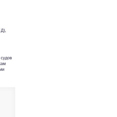
Д),
 судов
кам
ами