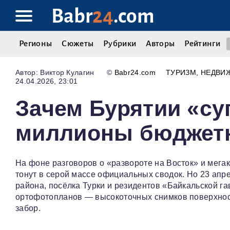
Babr
24
.com
Регионы
Сюжеты
Рубрики
Авторы
Рейтинги
Виктор Кулагин
©
Babr24.com
ТУРИЗМ
НЕДВИ
24.04.2026, 23:01
Зачем Бурятии «су
миллионы бюджет
На фоне разговоров о «развороте на Восток» и мега
тонут в серой массе официальных сводок. Но 23 апр
района, посёлка Турки и резидентов «Байкальской г
ортофотопланов — высокоточных снимков поверхност
забор.