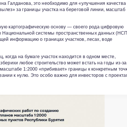
яна Галданова, это необходимо для «улучшения качества
вылез» за границы участка на береговой линии, масштаб
онную картографическую основу — своего рода цифровую
ля Национальной системы пространственных данных (НСП
щей информацию о границах участков, лесах, воде
, когда на бумаге участок находится в одном месте,
азберихи любое строительство может встать на годы из-за
 масштабе 1:2000 «прибивает» границы к конкретным точ
евании к нулю. Это особо важно для инвесторов с проект