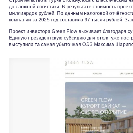
Строительство в Турке столкнулось с классическим 
до сложной логистики. В результате стоимость проек
миллиардов рублей. По данным налоговой отчётност
компании за 2025 год составила 97 тысяч рублей. За
Проект инвестора Green Flow выживает благодаря су
Единую президентскую субсидию для отеля уже пост
выступила та самая убыточная ОЭЗ Максима Шарипо