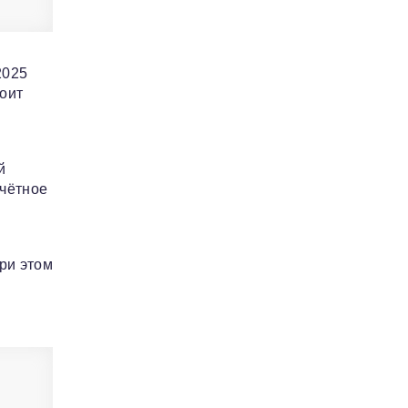
2025
оит
й
очётное
ри этом