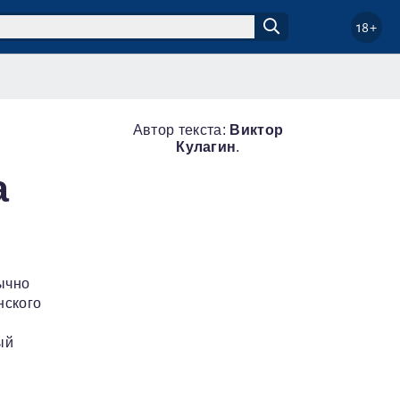
18+
Автор текста:
Виктор
Кулагин
.
а
ычно
нского
ый