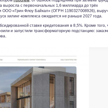
набором
проблем
: от ошибок подрядчика при заливке фун
та выросла с первоначальных 1,6 миллиарда до трёх
и ООО «Грин Флоу Байкал» (ОГРН 1190327008926), выру
пуск хилинг-комплекса ожидается не раньше 2027 года.
бсидированной ставке кредитования в 8,5%. Кроме того, 
роили и запустили трансформаторную подстанцию: заказ
ва.