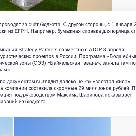
роводят за счёт бюджета. С другой стороны, с 1 января 
ски из ЕГРН. Например, бумажная справка для юрлица ст
мпания Strategy Partners совместно с АТОР 8 апреля
туристических проектов в России. Программа «Волшебны
ической зоны (ОЭЗ) «Байкальская гавань», заняла там п
нам».
по документам выглядит далеко не как «золотая жила».
ка компании составила скромные 29 миллионов рублей. П
изация под руководством Максима Шарипова показывает
ливаний из бюджета.