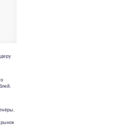
ндеру
го
блей.
тнёры.
я
 рынок