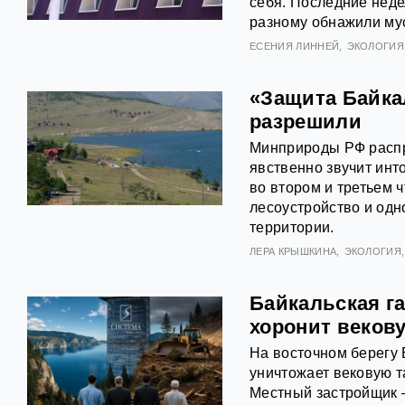
себя. Последние неде
разному обнажили му
ЕСЕНИЯ ЛИННЕЙ
ЭКОЛОГИЯ
«Защита Байкал
разрешили
Минприроды РФ распр
явственно звучит ин
во втором и третьем 
лесоустройство и од
территории.
ЛЕРА КРЫШКИНА
ЭКОЛОГИЯ
Байкальская г
хоронит веков
На восточном берегу 
уничтожает вековую т
Местный застройщик 