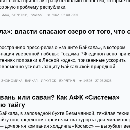
ли сезона принесли сразу несколько новостей, которые п
сорную проблему республики.
ЖКХ
БУРЯТИЯ
БАЙКАЛ
5962
06.08.2026
а»: власти спасают озеро от того, что 
остранило пресс-релиз о «защите Байкала», в котором
тонация уверенной победы: Госдума РФ единогласно прин
чтениях поправки в Лесной кодекс, призванные ускорить
новременно усилить защиту Байкальской природной
ЭКОНОМИКА
БАЙКАЛ
ИРКУТСК
БУРЯТИЯ
14593
27.07.2026
авань или саван? Как АФК «Система»
ую тайгу
Байкала, в заповедной бухте Безымянной, тяжёлая техни
айгу под предлогом строительства курорта для миллионе
— дочерняя компания холдинга «Космос» — вырубает ве