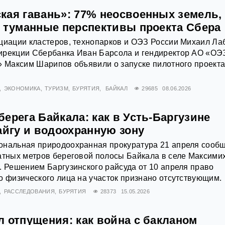
кая гавань»: 77% неосвоенных земель,
и туманные перспективы проекта Сбера
циации кластеров, технопарков и ОЭЗ России Михаил Ла
ирекции Сбербанка Иван Барсола и гендиректор АО «ОЭ
» Максим Шарипов объявили о запуске пилотного проект
ЭКОНОМИКА
ТУРИЗМ
БУРЯТИЯ
БАЙКАЛ
29685
08.06.2026
ерега Байкала: как в Усть-Баргузине
айгу и водоохранную зону
ональная природоохранная прокуратура 21 апреля сооб
атных метров береговой полосы Байкала в селе Максими
. Решением Баргузинского райсуда от 10 апреля право
о физического лица на участок признано отсутствующим.
РАССЛЕДОВАНИЯ
БУРЯТИЯ
28373
15.05.2026
 отпущения: как война с бакланом