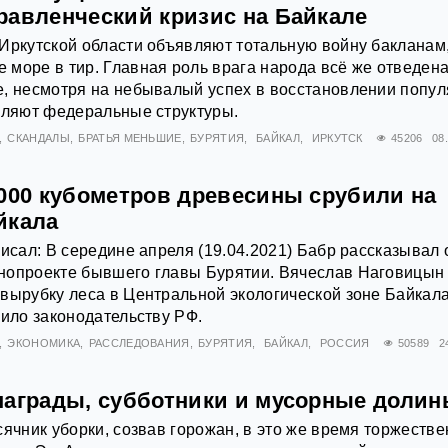
равленческий кризис на Байкале
Иркутской области объявляют тотальную войну бакланам
море в тир. Главная роль врага народа всё же отведен
е, несмотря на небывалый успех в восстановлении попу
вляют федеральные структуры.
СКАНДАЛЫ
БРАТЬЯ МЕНЬШИЕ
БУРЯТИЯ
БАЙКАЛ
ИРКУТСК
45206
08
 000 кубометров древесины срубили на
йкала
писал: В середине апреля (19.04.2021) Бабр рассказывал 
нопроекте бывшего главы Бурятии. Вячеслав Наговицын 
вырубку леса в Центральной экологической зоне Байкал
чило законодательству РФ.
ЭКОНОМИКА
РАССЛЕДОВАНИЯ
БУРЯТИЯ
БАЙКАЛ
РОССИЯ
50589
2
награды, субботники и мусорные доли
сячник уборки, созвав горожан, в это же время торжеств