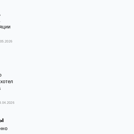
,
а
ляции
.05.2026
о
хотел
а
4.04.2026
ны
енно