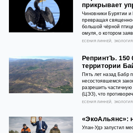
прикрывает уп
Чиновники Бурятии и 
превращая священное 
большой чёрной птиц
омуля, о котором зая
ЕСЕНИЯ ЛИННЕЙ
ЭКОЛОГИЯ
РепринтЪ. 150
территории Ба
Пять лет назад Бабр 
несостоявшемся зако
разрешить частичную 
(ЦЭЗ), что противоре
ЕСЕНИЯ ЛИННЕЙ
ЭКОЛОГИЯ
«ЭкоАльянс»: 
Улан-Удэ запустил ме