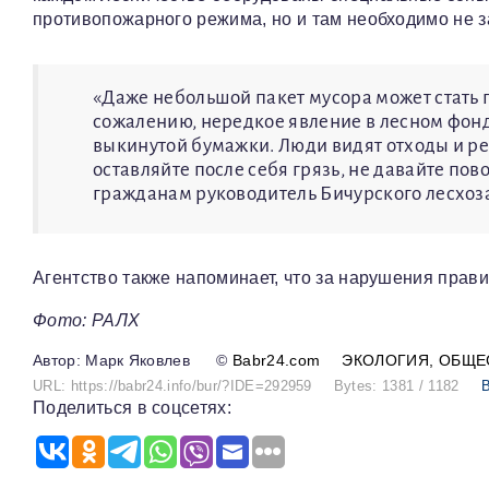
противопожарного режима, но и там необходимо не з
«Даже небольшой пакет мусора может стать 
сожалению, нередкое явление в лесном фонде
выкинутой бумажки. Люди видят отходы и реш
оставляйте после себя грязь, не давайте пов
гражданам руководитель Бичурского лесхоз
Агентство также напоминает, что за нарушения прави
Фото: РАЛХ
Марк Яковлев
©
Babr24.com
ЭКОЛОГИЯ
ОБЩЕ
URL: https://babr24.info/bur/?IDE=292959
Bytes: 1381 / 1182
В
Поделиться в соцсетях: