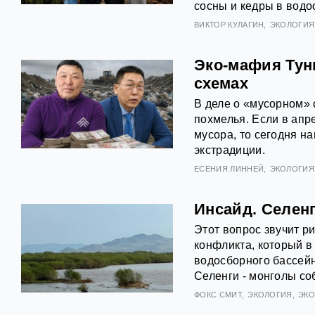
сосны и кедры в водо
ВИКТОР КУЛАГИН
ЭКОЛОГИЯ
Эко-мафия Тун
схемах
В деле о «мусорном» 
похмелья. Если в ап
мусора, то сегодня н
экстрадиции.
ЕСЕНИЯ ЛИННЕЙ
ЭКОЛОГИЯ
Инсайд. Селен
Этот вопрос звучит ри
конфликта, который в
водосборного бассейн
Селенги - монголы с
ФОКС СМИТ
ЭКОЛОГИЯ
ЭК