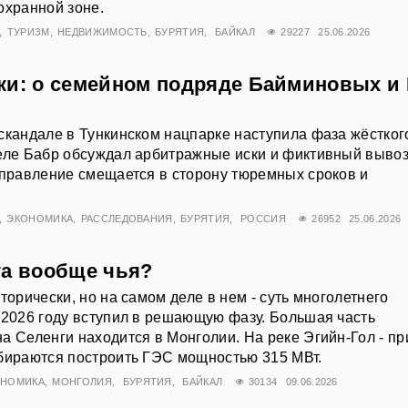
охранной зоне.
ТУРИЗМ
НЕДВИЖИМОСТЬ
БУРЯТИЯ
БАЙКАЛ
29227
25.06.2026
ки: о семейном подряде Байминовых и
скандале в Тункинском нацпарке наступила фаза жёстког
реле Бабр обсуждал арбитражные иски и фиктивный выво
аправление смещается в сторону тюремных сроков и
ЭКОНОМИКА
РАССЛЕДОВАНИЯ
БУРЯТИЯ
РОССИЯ
26952
25.06.2026
га вообще чья?
торически, но на самом деле в нем - суть многолетнего
 2026 году вступил в решающую фазу. Большая часть
а Селенги находится в Монголии. На реке Эгийн-Гол - пр
обираются построить ГЭС мощностью 315 МВт.
ОНОМИКА
МОНГОЛИЯ
БУРЯТИЯ
БАЙКАЛ
30134
09.06.2026