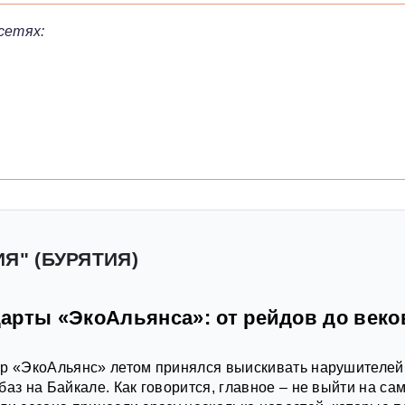
сетях:
Я" (БУРЯТИЯ)
арты «ЭкоАльянса»: от рейдов до век
ор «ЭкоАльянс» летом принялся выискивать нарушителей
аз на Байкале. Как говорится, главное – не выйти на са