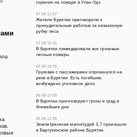
о-
горения на пожаре в Улан-Удэ
07.08 12:57
Жителя Бурятии приговорили к
принудительным работам за незаконную
рубку леса
сами
07.08 10:31
В Бурятии ликвидировали все грозовые
лесные пожары
яла
06.08 18:56
Грузовик с пассажирами опрокинулся на
реке в Бурятии. Есть погибшие,
возбуждено уголовное дело
06.08 15:59
В Бурятии прогнозируют грозы и град в
ближайшие дни
06.08 12:58
ка
Землетрясение магнитудой 3,7 произошло
ров.
в Баргузинском районе Бурятии
ковые