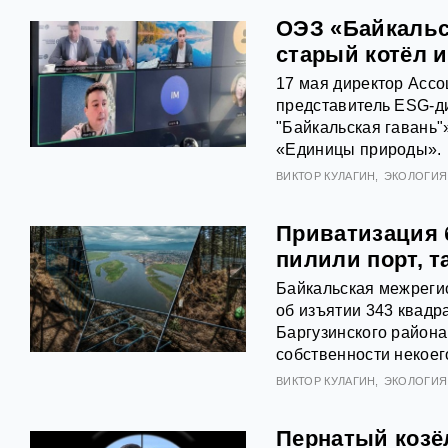
ОЭЗ «Байкальс
старый котёл 
17 мая директор Ассо
представитель ESG-д
"Байкальская гавань"
«Единицы природы».
ВИКТОР КУЛАГИН
ЭКОЛОГИЯ
Приватизация б
пилили порт, т
Байкальская межреги
об изъятии 343 квадр
Баргузинского района
собственности некоег
ВИКТОР КУЛАГИН
ЭКОЛОГИЯ
Пернатый козёл