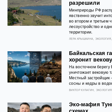
разрешили
Минприроды РФ распр
явственно звучит ин
во втором и третьем 
лесоустройство и од
территории.
ЛЕРА КРЫШКИНА
ЭКОЛОГИЯ
Байкальская г
хоронит веков
На восточном берегу 
уничтожает вековую т
Местный застройщик 
сосны и кедры в водо
ВИКТОР КУЛАГИН
ЭКОЛОГИЯ
Эко-мафия Тун
схемах