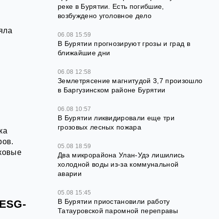
реке в Бурятии. Есть погибшие,
возбуждено уголовное дело
яла
06.08 15:59
В Бурятии прогнозируют грозы и град в
ближайшие дни
06.08 12:58
Землетрясение магнитудой 3,7 произошло
в Баргузинском районе Бурятии
06.08 10:57
В Бурятии ликвидировали еще три
грозовых лесных пожара
ка
ров.
05.08 18:59
ковые
Два микрорайона Улан-Удэ лишились
холодной воды из-за коммунальной
аварии
05.08 15:45
В Бурятии приостановили работу
 ESG-
Татауровской паромной переправы