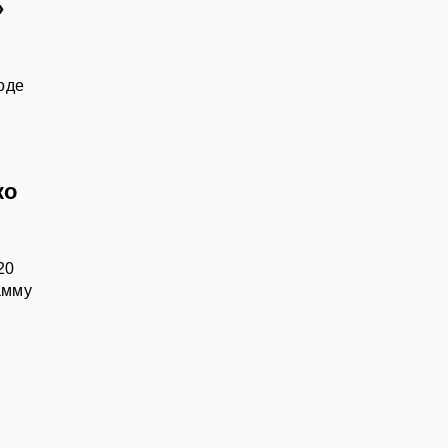
»
оде
ко
20
амму