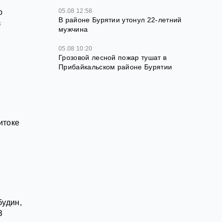
05.08 12:58
о
В районе Бурятии утонул 22-летний
з
мужчина
05.08 10:20
Грозовой лесной пожар тушат в
Прибайкальском районе Бурятии
итоке
будин,
З