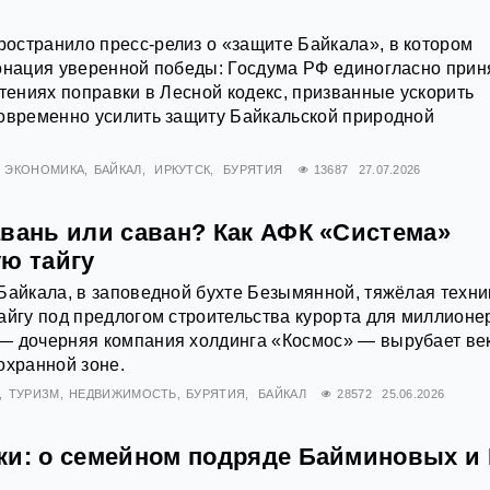
остранило пресс-релиз о «защите Байкала», в котором
тонация уверенной победы: Госдума РФ единогласно прин
чтениях поправки в Лесной кодекс, призванные ускорить
новременно усилить защиту Байкальской природной
ЭКОНОМИКА
БАЙКАЛ
ИРКУТСК
БУРЯТИЯ
13687
27.07.2026
авань или саван? Как АФК «Система»
ую тайгу
Байкала, в заповедной бухте Безымянной, тяжёлая техни
айгу под предлогом строительства курорта для миллионе
— дочерняя компания холдинга «Космос» — вырубает ве
охранной зоне.
ТУРИЗМ
НЕДВИЖИМОСТЬ
БУРЯТИЯ
БАЙКАЛ
28572
25.06.2026
ки: о семейном подряде Байминовых и