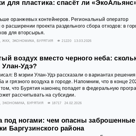
и для пластика: спасёт ли «ЭкоАльянс
ольше оранжевых контейнеров. Региональный оператор
о расширении проекта раздельного сбора отходов: в гор
ков для вторсырья.
ЖКХ
ЭКОНОМИКА
БУРЯТИЯ
21220
13.03.2026
ый воздух вместо черного неба: сколь
 Улан-Удэ?
писал: В мэрии Улан-Удэ рассказали о вариантах решения
а и грязного воздуха в городе. Напомним, что в конце 20
о том, что Бурятия наконец попадет в федеральную прогр
ожет рассчитывать на субсидии.
ЭКОНОМИКА
БУРЯТИЯ
18717
24.02.2026
а под ногами: чем опасны заброшенные
ки Баргузинского района