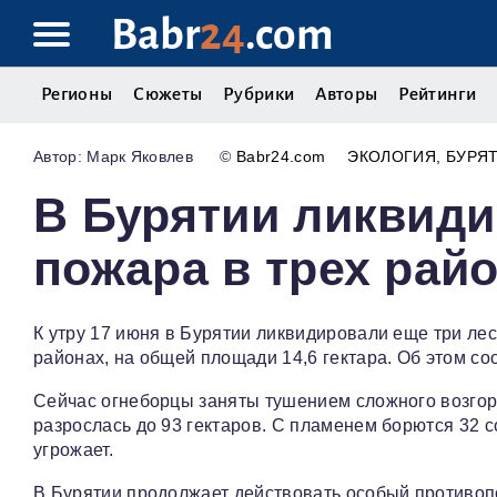
Babr
24
.com
Регионы
Сюжеты
Рубрики
Авторы
Рейтинги
Марк Яковлев
©
Babr24.com
ЭКОЛОГИЯ
БУРЯ
В Бурятии ликвиди
пожара в трех рай
К утру 17 июня в Бурятии ликвидировали еще три ле
районах, на общей площади 14,6 гектара. Об этом со
Сейчас огнеборцы заняты тушением сложного возгор
разрослась до 93 гектаров. С пламенем борются 32 
угрожает.
В Бурятии продолжает действовать особый противо