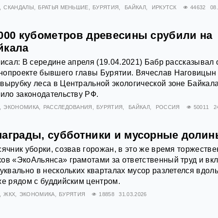
СКАНДАЛЫ
БРАТЬЯ МЕНЬШИЕ
БУРЯТИЯ
БАЙКАЛ
ИРКУТСК
44632
08
 000 кубометров древесины срубили на
йкала
писал: В середине апреля (19.04.2021) Бабр рассказывал 
нопроекте бывшего главы Бурятии. Вячеслав Наговицын 
вырубку леса в Центральной экологической зоне Байкал
чило законодательству РФ.
ЭКОНОМИКА
РАССЛЕДОВАНИЯ
БУРЯТИЯ
БАЙКАЛ
РОССИЯ
50011
2
награды, субботники и мусорные доли
сячник уборки, созвав горожан, в это же время торжеств
ов «ЭкоАльянса» грамотами за ответственный труд и вкл
буквально в нескольких кварталах мусор разлетелся вдол
же рядом с буддийским центром.
ЖКХ
ЭКОНОМИКА
БУРЯТИЯ
18858
31.03.2026