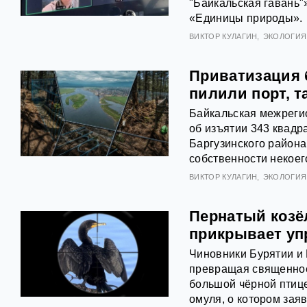
"Байкальская гавань"
«Единицы природы».
ВИКТОР КУЛАГИН
ЭКОЛОГИЯ
Приватизация б
пилили порт, т
Байкальская межреги
об изъятии 343 квадр
Баргузинского района
собственности некоег
ВИКТОР КУЛАГИН
ЭКОЛОГИЯ
Пернатый козёл
прикрывает уп
Чиновники Бурятии и 
превращая священное 
большой чёрной птиц
омуля, о котором зая