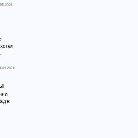
.05.2026
о
хотел
а
4.04.2026
ны
енно
ад в
ь