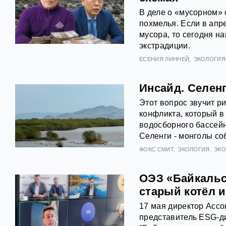
В деле о «мусорном» 
похмелья. Если в ап
мусора, то сегодня н
экстрадиции.
ЕСЕНИЯ ЛИННЕЙ
ЭКОЛОГИЯ
Инсайд. Селен
Этот вопрос звучит ри
конфликта, который в
водосборного бассейн
Селенги - монголы с
ФОКС СМИТ
ЭКОЛОГИЯ
ЭК
ОЭЗ «Байкальс
старый котёл 
17 мая директор Ассо
представитель ESG-д