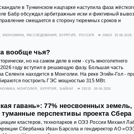
скандале в Тункинском нацпарке наступила фаза жёстког
реле Бабр обсуждал арбитражные иски и фиктивный выво
аправление смещается в сторону тюремных сроков и
ЭКОНОМИКА
РАССЛЕДОВАНИЯ
БУРЯТИЯ
РОССИЯ
26920
25.06.2026
га вообще чья?
торически, но на самом деле в нем - суть многолетнего
 2026 году вступил в решающую фазу. Большая часть
а Селенги находится в Монголии. На реке Эгийн-Гол - пр
обираются построить ГЭС мощностью 315 МВт.
ОНОМИКА
МОНГОЛИЯ
БУРЯТИЯ
БАЙКАЛ
29315
09.06.2026
кая гавань»: 77% неосвоенных земель,
и туманные перспективы проекта Сбера
циации кластеров, технопарков и ОЭЗ России Михаил Ла
ирекции Сбербанка Иван Барсола и гендиректор АО «ОЭ