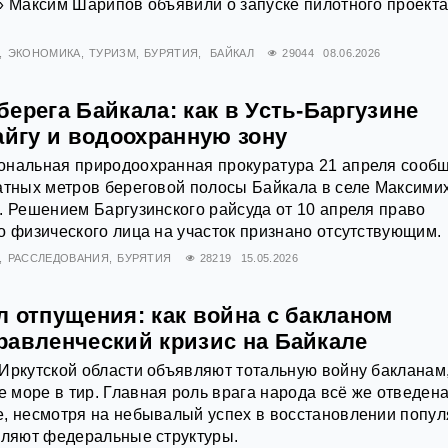
» Максим Шарипов объявили о запуске пилотного проект
ЭКОНОМИКА
ТУРИЗМ
БУРЯТИЯ
БАЙКАЛ
29044
08.06.2026
ерега Байкала: как в Усть-Баргузине
айгу и водоохранную зону
ональная природоохранная прокуратура 21 апреля сооб
атных метров береговой полосы Байкала в селе Максими
. Решением Баргузинского райсуда от 10 апреля право
о физического лица на участок признано отсутствующим.
РАССЛЕДОВАНИЯ
БУРЯТИЯ
28219
15.05.2026
 отпущения: как война с бакланом
равленческий кризис на Байкале
Иркутской области объявляют тотальную войну бакланам
море в тир. Главная роль врага народа всё же отведен
е, несмотря на небывалый успех в восстановлении попу
вляют федеральные структуры.