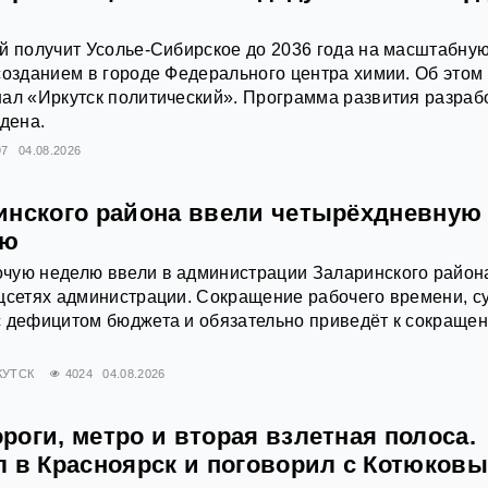
й получит Усолье‑Сибирское до 2036 года на масштабну
созданием в городе Федерального центра химии. Об этом
ал «Иркутск политический». Программа развития разраб
ждена.
97
04.08.2026
инского района ввели четырёхдневную
лю
чую неделю ввели в администрации Заларинского район
цсетях администрации. Сокращение рабочего времени, с
с дефицитом бюджета и обязательно приведёт к сокраще
КУТСК
4024
04.08.2026
оги, метро и вторая взлетная полоса.
л в Красноярск и поговорил с Котюков