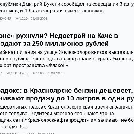
спублики Дмитрий Бученик сообщил на совещании 3 авгу
елят между 13 автозаправочными станциями.
АКАСИЯ
1229
03.08.2026
оне» рухнули? Недострой на Каче в
родают за 250 миллионов рублей
бинат питания на улице Железнодорожников выставили
онов рублей. Ранее здесь планировали открыть бизнес-ц
о арт-пространства «Флакон».
А
КРАСНОЯРСК
1166
03.08.2026
докс: в Красноярске бензин дешевеет, 
чивают продажу до 10 литров в одни р
деральных трассах Красноярского края ввели ограничен
го топлива. Водители массово сообщают, что на
нциях сети «Красноярскнефтепродукт» им заливают не б
 в один бак.