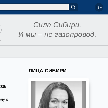
18+
Сила Сибири.
И мы – не газопровод.
ЛИЦА СИБИРИ
за
елу о