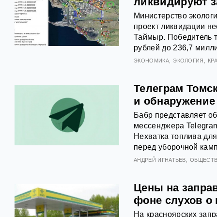
ликвидируют з
Министерство экологи
проект ликвидации не
Таймыр. Победитель т
рублей до 236,7 милл
ЭКОНОМИКА
ЭКОЛОГИЯ
КР
Телеграм Томск
и обнаружение
Бабр представляет об
мессенджера Telegram
Нехватка топлива для
перед уборочной кам
АНДРЕЙ ИГНАТЬЕВ
ОБЩЕСТ
Цены на заправ
фоне слухов о 
На красноярских запр