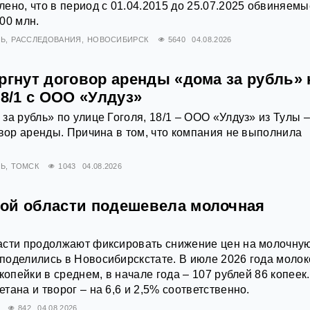
ено, что в период с 01.04.2015 до 25.07.2025 обвиняемы
00 млн.
Ь
РАССЛЕДОВАНИЯ
НОВОСИБИРСК
5640
04.08.2026
ргнут договор аренды «дома за рубль» 
18/1 с ООО «Улдуз»
за рубль» по улице Гоголя, 18/1 – ООО «Улдуз» из Тулы 
овор аренды. Причина в том, что компания не выполнила
Ь
ТОМСК
1043
04.08.2026
ой области подешевела молочная
асти продолжают фиксировать снижение цен на молочну
оделились в Новосибирскстате. В июле 2026 года молок
копейки в среднем, в начале года – 107 рублей 86 копеек.
тана и творог – на 6,6 и 2,5% соответственно.
842
04.08.2026