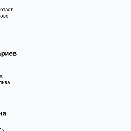
ботает
рове
а
ариев
но.
плива
на
сь