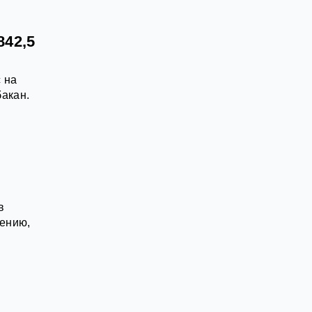
842,5
 на
бакан.
в
оению,