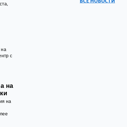
ВСЕ НОВОСТИ
ста,
 на
ентр с
а на
уки
ия на
олее