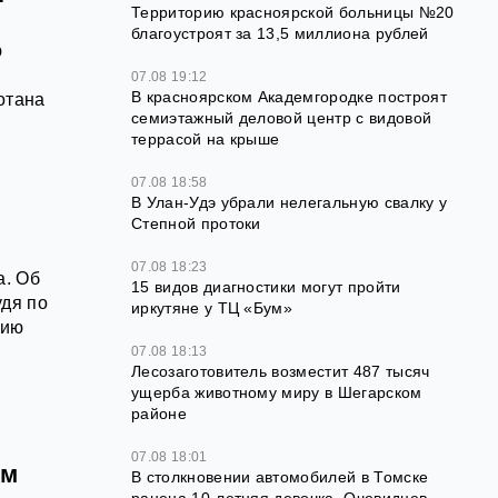
Территорию красноярской больницы №20
благоустроят за 13,5 миллиона рублей
ю
07.08 19:12
В красноярском Академгородке построят
отана
семиэтажный деловой центр с видовой
террасой на крыше
07.08 18:58
В Улан-Удэ убрали нелегальную свалку у
Степной протоки
07.08 18:23
а. Об
15 видов диагностики могут пройти
удя по
иркутяне у ТЦ «Бум»
нию
07.08 18:13
Лесозаготовитель возместит 487 тысяч
ущерба животному миру в Шегарском
районе
07.08 18:01
ым
В столкновении автомобилей в Томске