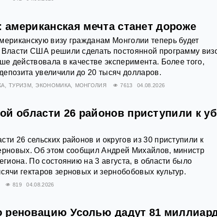
: американская мечта станет дороже
мериканскую визу гражданам Монголии теперь будет
. Власти США решили сделать постоянной программу виз
ьше действовала в качестве эксперимента. Более того,
епозита увеличили до 20 тысяч долларов.
КА
ТУРИЗМ
ЭКОНОМИКА
МОНГОЛИЯ
7613
04.08.2026
ой области 26 районов приступили к у
сти 26 сельских районов и округов из 30 приступили к
зерновых. Об этом сообщил Андрей Михайлов, министр
егиона. По состоянию на 3 августа, в области было
сячи гектаров зерновых и зернобобовых культур.
819
04.08.2026
 реновацию Усолью дадут 81 миллиард