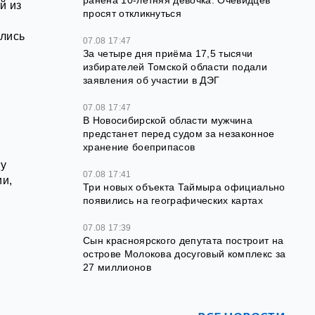
ранена 10-летняя девочка. Очевидцев
й из
просят откликнуться
улись
07.08 17:47
За четыре дня приёма 17,5 тысячи
избирателей Томской области подали
заявления об участии в ДЭГ
07.08 17:47
В Новосибирской области мужчина
предстанет перед судом за незаконное
хранение боеприпасов
ту
07.08 17:41
ии,
Три новых объекта Таймыра официально
появились на географических картах
07.08 17:39
Сын красноярского депутата построит на
острове Молокова досуговый комплекс за
27 миллионов