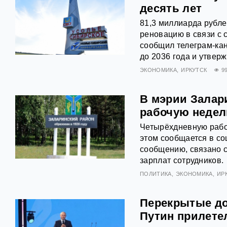
десять лет
81,3 миллиарда рубле
реновацию в связи с 
сообщил телеграм‑кан
до 2036 года и утвер
ЭКОНОМИКА
ИРКУТСК
9
В мэрии Залар
рабочую неде
Четырёхдневную рабо
этом сообщается в со
сообщению, связано 
зарплат сотрудников.
ПОЛИТИКА
ЭКОНОМИКА
ИР
Перекрытые дор
Путин прилете