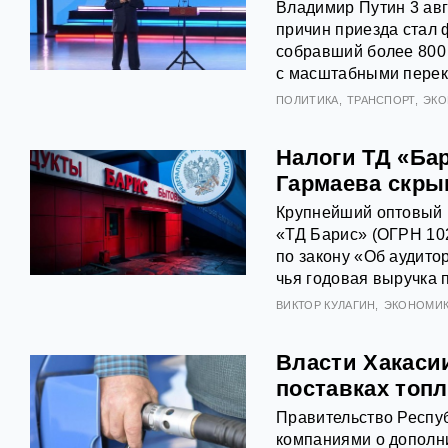
Владимир Путин 3 авг
причин приезда стал 
собравший более 800
с масштабными пере
ПОЛИТИКА
ТРАНСПОРТ
ЭКО
Налоги ТД «Ба
Гармаева скры
Крупнейший оптовый 
«ТД Барис» (ОГРН 10
по закону «Об аудито
чья годовая выручка 
ВИКТОР КУЛАГИН
ЭКОНОМИ
Власти Хакаси
поставках топл
Правительство Респу
компаниями о дополни