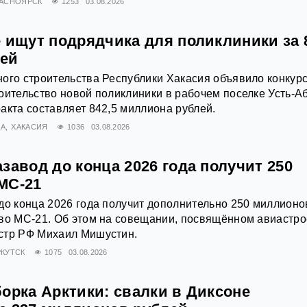
РАСНОЯРСК
1253
03.08.2026
 ищут подрядчика для поликлиники за 
лей
ого строительства Республики Хакасия объявило конкурс
оительство новой поликлиники в рабочем поселке Усть-А
акта составляет 842,5 миллиона рублей.
А
ХАКАСИЯ
1036
03.08.2026
завод до конца 2026 года получит 250
МС-21
до конца 2026 года получит дополнительно 250 миллионо
тво МС‑21. Об этом на совещании, посвящённом авиастр
стр РФ Михаил Мишустин.
РКУТСК
1075
03.08.2026
орка Арктики: свалки в Диксоне