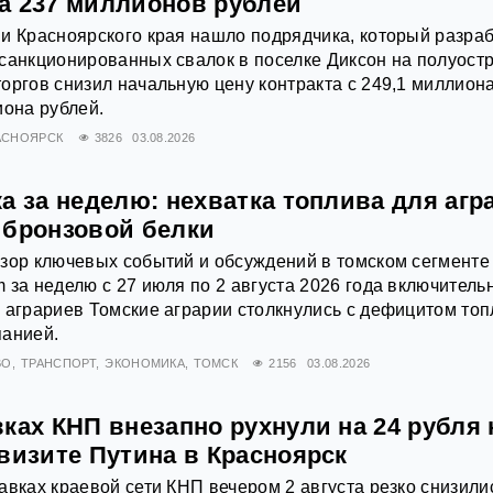
а 237 миллионов рублей
и Красноярского края нашло подрядчика, который разра
санкционированных свалок в поселке Диксон на полуост
оргов снизил начальную цену контракта с 249,1 миллион
иона рублей.
АСНОЯРСК
3826
03.08.2026
а за неделю: нехватка топлива для агр
 бронзовой белки
зор ключевых событий и обсуждений в томском сегменте
 за неделю с 27 июля по 2 августа 2026 года включитель
 аграриев Томские аграрии столкнулись с дефицитом то
панией.
ВО
ТРАНСПОРТ
ЭКОНОМИКА
ТОМСК
2156
03.08.2026
ках КНП внезапно рухнули на 24 рубля 
визите Путина в Красноярск
авках краевой сети КНП вечером 2 августа резко снизили