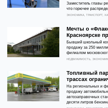
Заместитель главы ре
что горючее распред
ЭКОНОМИКА
ТРАНСПОРТ
Х
Мечты о «Флак
Красноярске п
Бывший школьный ком
продажу за 250 милли
филиалом московског
НЕДВИЖИМОСТЬ
ЭКОНОМИК
Топливный пара
трассах ограни
На региональных и фе
продажу автомобильно
автозаправочных ста
десяти литров бензина