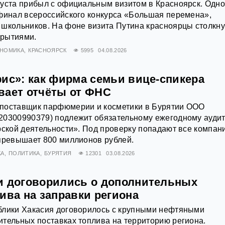
уста прибыл с официальным визитом в Красноярск. Одно
финал всероссийского конкурса «Большая перемена»,
 школьников. На фоне визита Путина красноярцы столкн
крытиями.
НОМИКА
КРАСНОЯРСК
5995
04.08.2026
рис»: как фирма семьи вице-спикера
вает отчёты от ФНС
поставщик парфюмерии и косметики в Бурятии ООО
20300990379) подлежит обязательному ежегодному ауди
рской деятельности». Под проверку попадают все компан
превышает 800 миллионов рублей.
КА
ПОЛИТИКА
БУРЯТИЯ
12301
03.08.2026
и договорились о дополнительных
ива на заправки региона
блики Хакасия договорилось с крупными нефтяными
тельных поставках топлива на территорию региона.