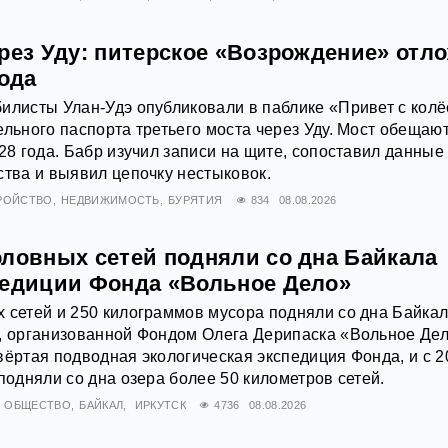
ерез Уду: питерское «Возрождение» отл
года
илисты Улан-Удэ опубликовали в паблике «Привет с колё
ельного паспорта третьего моста через Уду. Мост обещаю
028 года. Бабр изучил записи на щите, сопоставил данные
ства и выявил цепочку нестыковок.
РОЙСТВО
НЕДВИЖИМОСТЬ
БУРЯТИЯ
834
08.08.2026
оловных сетей подняли со дна Байкала
педиции Фонда «Вольное Дело»
 сетей и 250 килограммов мусора подняли со дна Байка
, организованной Фондом Олега Дерипаска «Вольное Дел
вёртая подводная экологическая экспедиция Фонда, и с 2
подняли со дна озера более 50 километров сетей.
ОБЩЕСТВО
БАЙКАЛ
ИРКУТСК
4736
08.08.2026