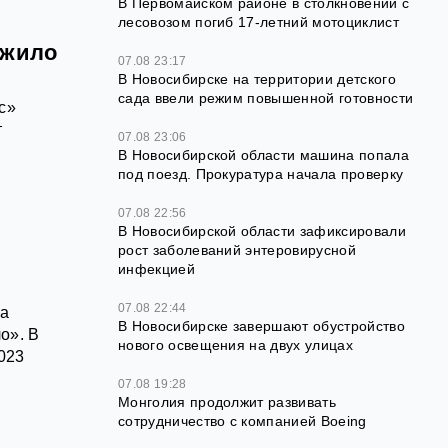
В Первомайском районе в столкновении с
лесовозом погиб 17-летний мотоциклист
ожило
07.08 23:17
В Новосибирске на территории детского
сада ввели режим повышенной готовности
с»
т
07.08 23:06
В Новосибирской области машина попала
под поезд. Прокуратура начала проверку
07.08 22:56
В Новосибирской области зафиксировали
рост заболеваний энтеровирусной
инфекцией
07.08 22:44
ла
В Новосибирске завершают обустройство
о». В
нового освещения на двух улицах
023
07.08 19:28
Монголия продолжит развивать
сотрудничество с компанией Boeing