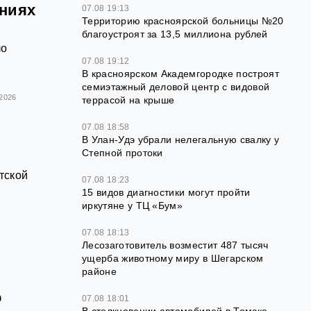
ениях
07.08 19:13
Территорию красноярской больницы №20
благоустроят за 13,5 миллиона рублей
ло
07.08 19:12
В красноярском Академгородке построят
семиэтажный деловой центр с видовой
.2026
террасой на крыше
07.08 18:58
В Улан-Удэ убрали нелегальную свалку у
Степной протоки
тской
07.08 18:23
15 видов диагностики могут пройти
иркутяне у ТЦ «Бум»
07.08 18:13
Лесозаготовитель возместит 487 тысяч
ущерба животному миру в Шегарском
районе
о
07.08 18:01
В столкновении автомобилей в Томске