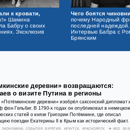
ли к кровати,
Чего боятся чиновн
ы!» Шамина
почему Народный фр
ла Бабру о своих
последней надеждой.
ниях. Эксклюзив
Интервью Бабра с Р
Брянским
ёмкинские деревни» возвращаются:
аев о визите Путина в регионы
е «Потёмкинские деревни» изобрёл саксонский дипломат 
ф фон Гельбиг. В 1790-х годах он опубликовал в немецко
еских статей о князе Григории Потёмкине, где описал
ию поездки Екатерины II в Крым как исторический факт.
ЭКОНОМИКА
СОБЫТИЯ
БУРЯТИЯ
ИРКУТСК
КРАСНОЯРСК
4823
08.0