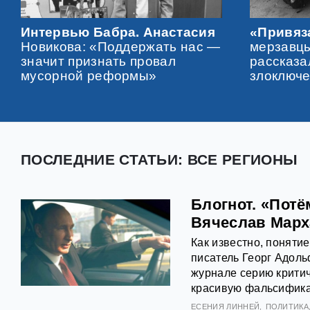
Интервью Бабра. Анастасия
«Привяза
Новикова: «Поддержать нас —
мерзавц
значит признать провал
рассказа
мусорной реформы»
злоключе
ПОСЛЕДНИЕ СТАТЬИ: ВСЕ РЕГИОНЫ
Блогнот. «Пот
Вячеслав Марх
Как известно, поняти
писатель Георг Адоль
журнале серию критич
красивую фальсификац
ЕСЕНИЯ ЛИННЕЙ
ПОЛИТИКА