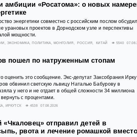
 и амбиции «Росатома»: о новых намер
ергетике
ство энергетики совместно с российским послом обсуди
ие урановых проектов в Дорнодском узле и перспективы
алой мощности.
ИИ
ЭКОНОМИКА
ПОЛИТИКА
МОНГОЛИЯ
РОССИЯ
КИТАЙ
5540
07.08
ов пошел по натруженным стопам
то оценить это сообщение. Экс-депутат Заксобрания Ирку
ров обвинил светскую львицу Наталью Бабурову в
зяла у него и не отдает в общей сложности 34 миллиона
 вернуть с процентами.
КА
ИРКУТСК
4538
07.08.2026
 «Чкаловец» отправил детей в
сыпь, рвота и лечение ромашкой вмест