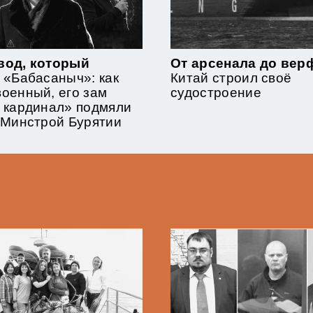
вод, который
От арсенала до верф
 «Бабасаныч»: как
Китай строил своё
оенный, его зам
судостроение
 кардинал» подмяли
 Минстрой Бурятии