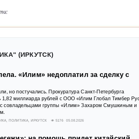
ти:
ИКА" (ИРКУТСК)
пела. «Илим» недоплатил за сделку с
и, но постучались. Прокуратура Санкт-Петербурга
ь 1,82 миллиарда рублей с ООО «Илим Глобал Тимбер Ру
й с совладельцами группы «Илим» Захаром Смушкиным и
м.
ИКА
ПОЛИТИКА
ИРКУТСК
5176
05.08.2026
егежи»: на помощь придет китайский