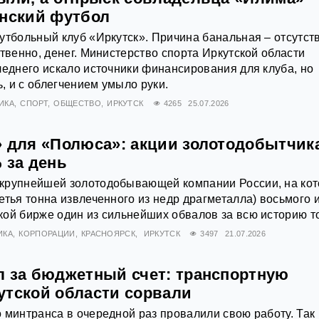
янский футбол
утбольный клуб «Иркутск». Причина банальная – отсутст
ственно, денег. Министерство спорта Иркутской области
леднего искало источники финансирования для клуба, но
 и с облегчением умыло руки.
ИКА
СПОРТ
ОБЩЕСТВО
ИРКУТСК
4265
25.07.2026
» для «Полюса»: акции золотодобытчик
 за день
крупнейшей золотодобывающей компании России, на ко
етья тонна извлеченного из недр драгметалла) восьмого 
ой бирже один из сильнейших обвалов за всю историю т
ИКА
КОРПОРАЦИИ
КРАСНОЯРСК
ИРКУТСК
3497
21.07.2026
л за бюджетный счет: транспортную
утской области сорвали
 минтранса в очередной раз провалили свою работу. Так 