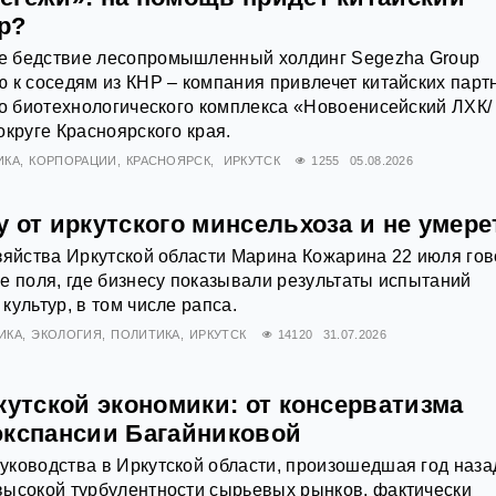
р?
 бедствие лесопромышленный холдинг Segezha Group
 к соседям из КНР – компания привлечет китайских парт
го биотехнологического комплекса «Новоенисейский ЛХК/
округе Красноярского края.
ИКА
КОРПОРАЦИИ
КРАСНОЯРСК
ИРКУТСК
1255
05.08.2026
 от иркутского минсельхоза и не умере
зяйства Иркутской области Марина Кожарина 22 июля го
е поля, где бизнесу показывали результаты испытаний
культур, в том числе рапса.
ИКА
ЭКОЛОГИЯ
ПОЛИТИКА
ИРКУТСК
14120
31.07.2026
кутской экономики: от консерватизма
экспансии Багайниковой
ководства в Иркутской области, произошедшая год наза
высокой турбулентности сырьевых рынков, фактически