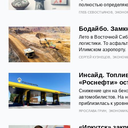
полностью определяю
ГЛЕБ СЕВОСТЬЯНОВ
ЭКОНО
Бодайбо. Замкн
Лето в Восточной Сиб
логистики. То асфальт
Илимском аэропорту.
СЕРГЕЙ КУЗНЕЦОВ
ЭКОНОМ
Инсайд. Топли
«Роснефти» ос
Снижение цен на бенз
автомобилистов. На 
приблизилась к уровн
ЯРОСЛАВА ГРИН
ЭКОНОМИК
«Иркутск» зак