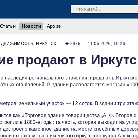
Статьи
Новости
Архив
ЕДВИЖИМОСТЬ
ИРКУТСК
2875
11.05.2026, 10:26
ие продают в Иркутс
го наследия регионального значения, продают в Иркутске
атных объявлений. В здании располагается магазин «10
етров, земельный участок — 12 соток. В здании три этаж
чится как «Торговое здание товарищества „А. Ф. Второв с
троили в 1880‑е годы: та часть, которая выходит на улиц
ло достроено каменное здание на месте снесённых дерев
оили по заказу сына именитого иркутского купца Алекса