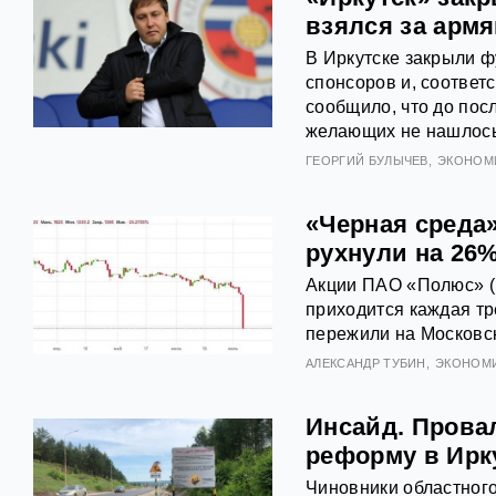
взялся за арм
В Иркутске закрыли ф
спонсоров и, соответ
сообщило, что до пос
желающих не нашлось,
ГЕОРГИЙ БУЛЫЧЕВ
ЭКОНОМ
«Черная среда
рухнули на 26%
Акции ПАО «Полюс» (
приходится каждая тр
пережили на Московск
АЛЕКСАНДР ТУБИН
ЭКОНОМ
Инсайд. Прова
реформу в Ирк
Чиновники областного