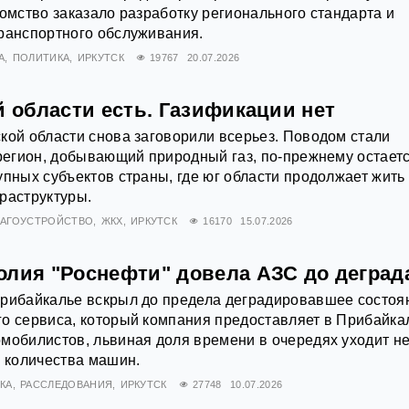
домство заказало разработку регионального стандарта и
ранспортного обслуживания.
А
ПОЛИТИКА
ИРКУТСК
19767
20.07.2026
й области есть. Газификации нет
кой области снова заговорили всерьез. Поводом стали
 регион, добывающий природный газ, по-прежнему остает
упных субъектов страны, где юг области продолжает жить
раструктуры.
ЛАГОУСТРОЙСТВО
ЖКХ
ИРКУТСК
16170
15.07.2026
олия "Роснефти" довела АЗС до деград
Прибайкалье вскрыл до предела деградировавшее состоя
о сервиса, который компания предоставляет в Прибайка
мобилистов, львиная доля времени в очередях уходит н
о количества машин.
КА
РАССЛЕДОВАНИЯ
ИРКУТСК
27748
10.07.2026