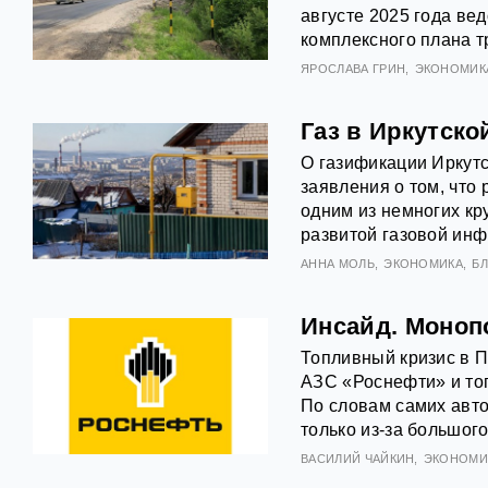
августе 2025 года ве
комплексного плана т
ЯРОСЛАВА ГРИН
ЭКОНОМИК
Газ в Иркутско
О газификации Иркутс
заявления о том, что
одним из немногих кр
развитой газовой инф
АННА МОЛЬ
ЭКОНОМИКА
Б
Инсайд. Моноп
Топливный кризис в 
АЗС «Роснефти» и тог
По словам самих авто
только из‑за большог
ВАСИЛИЙ ЧАЙКИН
ЭКОНОМИ