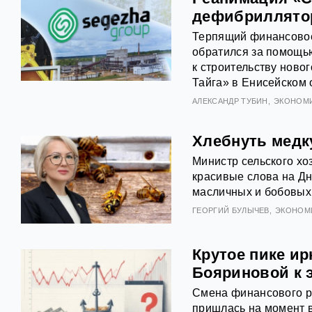
дефибриллято
Терпящий финансовое
обратился за помощью
к строительству ново
Тайга» в Енисейском 
АЛЕКСАНДР ТУБИН
ЭКОНОМ
Хлебнуть медку
Министр сельского хо
красивые слова на Дн
масличных и бобовых 
ГЕОРГИЙ БУЛЫЧЕВ
ЭКОНОМ
Крутое пике ир
Бояриновой к 
Смена финансового ру
пришлась на момент 