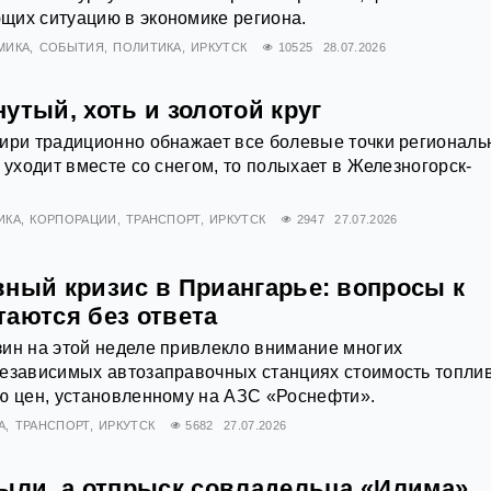
щих ситуацию в экономике региона.
МИКА
СОБЫТИЯ
ПОЛИТИКА
ИРКУТСК
10525
28.07.2026
утый, хоть и золотой круг
ири традиционно обнажает все болевые точки региональ
 уходит вместе со снегом, то полыхает в Железногорск-
ИКА
КОРПОРАЦИИ
ТРАНСПОРТ
ИРКУТСК
2947
27.07.2026
вный кризис в Приангарье: вопросы к
таются без ответа
ин на этой неделе привлекло внимание многих
независимых автозаправочных станциях стоимость топли
ю цен, установленному на АЗС «Роснефти».
А
ТРАНСПОРТ
ИРКУТСК
5682
27.07.2026
рыли, а отпрыск совладельца «Илима»