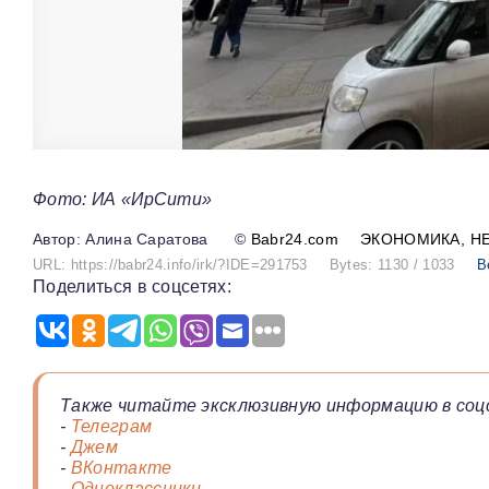
Фото: ИА «ИрСити»
Алина Саратова
©
Babr24.com
ЭКОНОМИКА
Н
URL: https://babr24.info/irk/?IDE=291753
Bytes: 1130 / 1033
В
Поделиться в соцсетях:
Также читайте эксклюзивную информацию в соц
-
Телеграм
-
Джем
-
ВКонтакте
-
Одноклассники