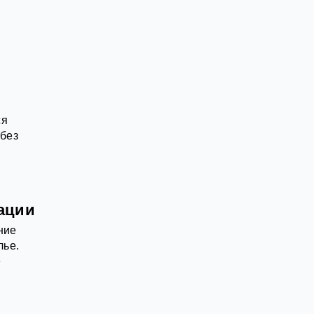
ся
 без
ации
ние
лье.
е