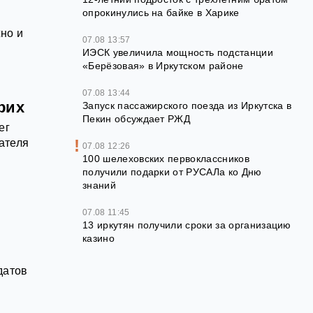
опрокинулись на байке в Харике
но и
07.08 13:57
ИЭСК увеличила мощность подстанции
«Берёзовая» в Иркутском районе
07.08 13:44
рих
Запуск пассажирского поезда из Иркутска в
Пекин обсуждает РЖД
ег
ателя
07.08 12:26
100 шелеховских первоклассников
получили подарки от РУСАЛа ко Дню
знаний
07.08 11:45
13 иркутян получили сроки за организацию
казино
датов