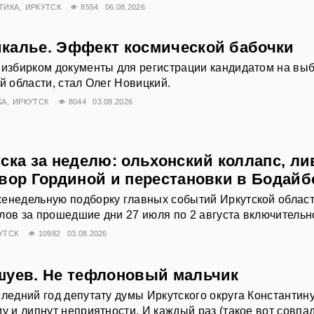
ТИКА
ИРКУТСК
8554
06.08.2026
калье. Эффект космической бабочки
 избирком документы для регистрации кандидатом на вы
й области, стал Олег Новицкий.
КА
ИРКУТСК
8044
03.08.2026
ска за неделю: ольхонский коллапс, ли
овор Гординой и перестановки в Бодайб
енедельную подборку главных событий Иркутской област
лов за прошедшие дни 27 июля по 2 августа включительн
УТСК
10982
03.08.2026
шуев. Не тефлоновый мальчик
следний год депутату думы Иркутского округа Константин
му и липнут неприятности. И каждый раз (такое вот совпа