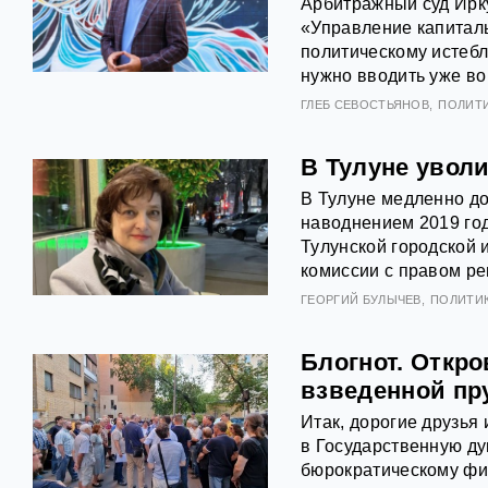
Арбитражный суд Ирку
«Управление капиталь
политическому истебл
нужно вводить уже во
ГЛЕБ СЕВОСТЬЯНОВ
ПОЛИТ
В Тулуне увол
В Тулуне медленно до
наводнением 2019 год
Тулунской городской 
комиссии с правом р
ГЕОРГИЙ БУЛЫЧЕВ
ПОЛИТИ
Блогнот. Откро
взведенной п
Итак, дорогие друзья
в Государственную ду
бюрократическому фи