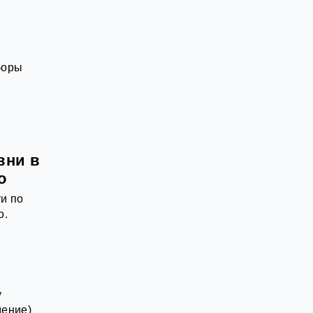
боры
вни в
о
и по
о.
у
дение)