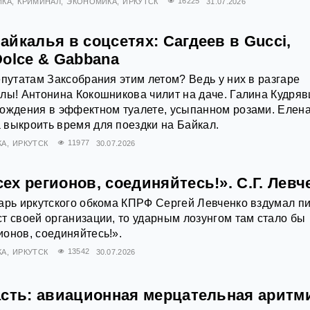
ИКА
КРИМИНАЛ
ЭКОНОМИКА
ИРКУТСК
16225
31.07.2026
йкалья в соцсетях: Сагдеев в Gucci,
olce & Gabbana
епутатам Заксобрания этим летом? Ведь у них в разгаре
лы! Антонина Кокошникова чилит на даче. Галина Кудря
рождения в эффектном туалете, усыпанном розами. Елен
выкроить время для поездки на Байкал.
КА
ИРКУТСК
11977
30.07.2026
х регионов, соединяйтесь!». С.Г. Левч
арь иркутского обкома КПРФ Сергей Левченко вздумал п
т своей организации, то ударным лозунгом там стало бы
онов, соединяйтесь!».
КА
ИРКУТСК
13542
30.07.2026
асть: авиационная мерцательная аритм