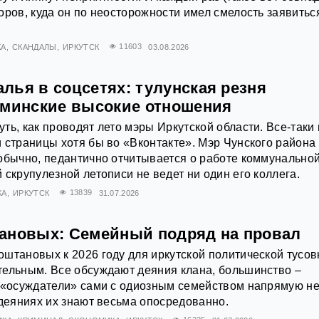
оров, куда он по неосторожности имел смелость заявитьс
КА
СКАНДАЛЫ
ИРКУТСК
11603
03.08.2026
лья в соцсетях: тулунская резня
иминские высокие отношения
ть, как проводят лето мэры Иркутской области. Все-таки 
 страницы хотя бы во «Вконтакте». Мэр Чунского района
обычно, педантично отчитывается о работе коммунально
 скрупулезной летописи не ведет ни один его коллега.
КА
ИРКУТСК
13839
31.07.2026
ановых: Семейный подряд на провал
штановых к 2026 году для иркутской политической тусов
тельным. Все обсуждают деяния клана, большинство –
о «осуждатели» сами с одиозным семейством напрямую н
 деяниях их знают весьма опосредованно.