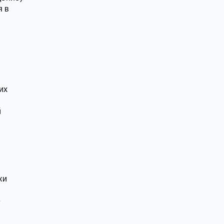
я в
их
й
ки
е