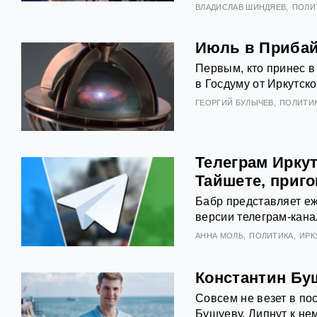
ВЛАДИСЛАВ ШИНДЯЕВ
ПОЛИ
Июль в Прибай
Первым, кто принес в
в Госдуму от Иркутско
ГЕОРГИЙ БУЛЫЧЕВ
ПОЛИТИ
Телеграм Иркут
Тайшете, приг
Бабр представляет еж
версии телеграм-кана
АННА МОЛЬ
ПОЛИТИКА
ИРК
Константин Бу
Совсем не везет в по
Бушуеву. Липнут к не