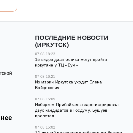
ПОСЛЕДНИЕ НОВОСТИ
(ИРКУТСК)
07.08 18:23
15 видов диагностики могут пройти
иркутяне у ТЦ «Бум»
тской
07.08 16:21
Из мэрии Иркутска уходит Елена
Войцехович
07.08 15:09
Избирком Прибайкалья зарегистрировал
двух кандидатов в Госдуму. Бушуев
пролетел
шнее
07.08 15:02
12‑летний подросток с трёхлетним братом