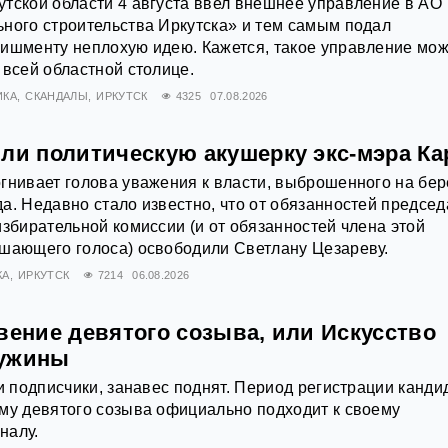
тской области 4 августа ввел внешнее управление в АО
ного строительства Иркутска» и тем самым подал
ишменту неплохую идею. Кажется, такое управление мож
 всей областной столице.
ИКА
СКАНДАЛЫ
ИРКУТСК
4325
07.08.2026
или политическую акушерку экс-мэра Ка
гнивает голова уважения к власти, выброшенного на бер
а. Недавно стало известно, что от обязанностей председ
избирательной комиссии (и от обязанностей члена этой
ешающего голоса) освободили Светлану Цезареву.
КА
ИРКУТСК
7214
06.08.2026
вение девятого созыва, или Искусство
ружины
 и подписчики, занавес поднят. Период регистрации канди
му девятого созыва официально подходит к своему
налу.