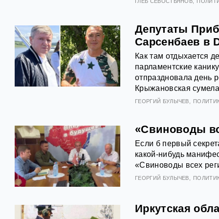
ГЛЕБ СЕВОСТЬЯНОВ
ПОЛИТ
Депутаты Приба
Сарсенбаев в D
Как там отдыхается д
парламентские канику
отпраздновала день 
Крыжановская сумела 
ГЕОРГИЙ БУЛЫЧЕВ
ПОЛИТИ
«Свиноводы все
Если б первый секрет
какой-нибудь манифес
«Свиноводы всех реги
ГЕОРГИЙ БУЛЫЧЕВ
ПОЛИТИ
Иркутская обл