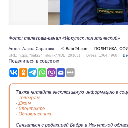
Фото: телеграм-канал «Иркутск политический»
Алина Саратова
©
Babr24.com
ПОЛИТИКА
ОФ
URL: https://babr24.info/irk/?IDE=291831
Bytes: 1064 / 968
Ве
Поделиться в соцсетях:
Также читайте эксклюзивную информацию в соц
-
Телеграм
-
Джем
-
ВКонтакте
-
Одноклассники
Связаться с редакцией Бабра в Иркутской облас