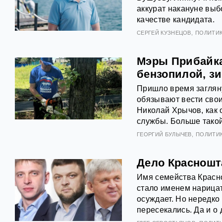
аккурат накануне выб
качестве кандидата.
СЕРГЕЙ КУЗНЕЦОВ
ПОЛИТИ
Мэры Прибайка
бензопилой, з
Пришло время загляну
обязывают вести свои
Николай Хрычов, как 
службы. Больше такой
ГЕОРГИЙ БУЛЫЧЕВ
ПОЛИТИ
Дело Красношт
Имя семейства Красно
стало именем нарица
осуждает. Но нередк
пересекались. Да и о