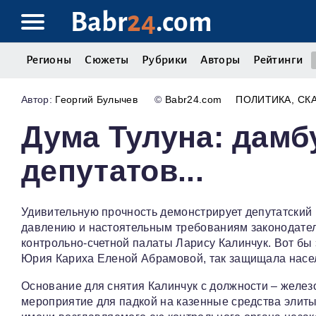
Babr
24
.com
Регионы
Сюжеты
Рубрики
Авторы
Рейтинги
Георгий Булычев
©
Babr24.com
ПОЛИТИКА
СК
Дума Тулуна: дамб
депутатов...
Удивительную прочность демонстрирует депутатский
давлению и настоятельным требованиям законодател
контрольно-счетной палаты Ларису Калинчук. Вот бы
Юрия Кариха Еленой Абрамовой, так защищала населе
Основание для снятия Калинчук с должности – желез
мероприятие для падкой на казенные средства элиты