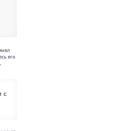
инял
есь его
,
и с