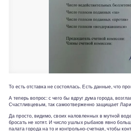
То есть отставка не состоялась. Есть данные, что п
А теперь вопрос: с чего бы вдруг дума города, воз
Счастливцевым, так самоотверженно защищает Ларис
Да просто, видимо, своих наловленных в мутной во
бросать не хотят. И число ушлых рыбаков явно боль
палата города на то и контрольно-счетная, чтобы ко