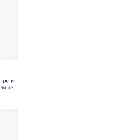
 трети
гли не