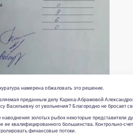
рокуратура намерена обжаловать это решение.
главляемая преданным делу Кариха-Абрамовой Александр
у Васильевну от увольнения? Благородно не бросает с
де наводнения золотых рыбок некоторые представители д
ше ее квалифицированного большинства. Контрольно-сче
нтролировать финансовые потоки.