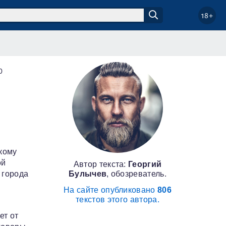
18+
0
кому
ой
Автор текста:
Георгий
Булычев
, обозреватель.
 города
На сайте опубликовано
806
текстов этого автора.
ет от