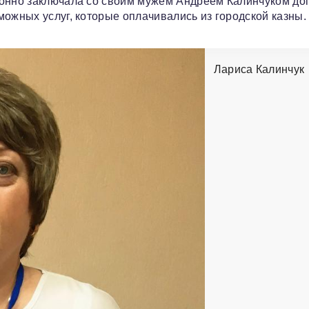
конно заключала со своим мужем Андреем Калинчуком до
можных услуг, которые оплачивались из городской казны.
Лариса Калинчук