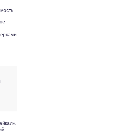
имость.
ное
верками
я
айкал».
ий