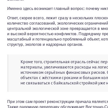
Именно здесь возникает главный вопрос: почему никто
Ответ, скорее всего, лежит сразу в нескольких плоск
количество согласований, экологических ограничени
центральной экологической зоне превращается в мн
и высокой вероятностью конфликтов. Подрядчику пред
масштабный и потенциально проблемный объект, ко
структур, экологов и надзорных органов.
Кроме того, строительная отрасль сейчас пе
материалы, увеличиваются расходы на логис
источником серьёзных финансовых рисков. 
объектах с жёсткими сроками и большим ко
не связываться с байкальской стройкой уже 
При этом сам проект реконструкции причала являет
Также паромную переправу обслуживает Восточно-Си