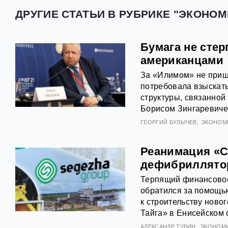
ДРУГИЕ СТАТЬИ В РУБРИКЕ "ЭКОНОМ
Бумага не стер
американцами
За «Илимом» не пришл
потребовала взыскат
структуры, связанно
Борисом Зингаревиче
ГЕОРГИЙ БУЛЫЧЕВ
ЭКОНОМ
Реанимация «С
дефибриллято
Терпящий финансовое
обратился за помощью
к строительству ново
Тайга» в Енисейском 
АЛЕКСАНДР ТУБИН
ЭКОНОМ