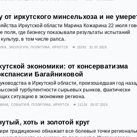
 от иркутского минсельхоза и не умере
зяйства Иркутской области Марина Кожарина 22 июля го
е поля, где бизнесу показывали результаты испытаний
культур, в том числе рапса.
ИКА
ЭКОЛОГИЯ
ПОЛИТИКА
ИРКУТСК
15291
31.07.2026
кутской экономики: от консерватизма
экспансии Багайниковой
ководства в Иркутской области, произошедшая год наза
высокой турбулентности сырьевых рынков, фактически
щих ситуацию в экономике региона.
МИКА
СОБЫТИЯ
ПОЛИТИКА
ИРКУТСК
11224
28.07.2026
утый, хоть и золотой круг
ири традиционно обнажает все болевые точки региональ