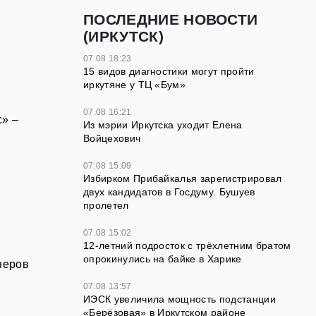
ПОСЛЕДНИЕ НОВОСТИ
(ИРКУТСК)
07.08 18:23
15 видов диагностики могут пройти
иркутяне у ТЦ «Бум»
07.08 16:21
с» –
Из мэрии Иркутска уходит Елена
Войцехович
07.08 15:09
Избирком Прибайкалья зарегистрировал
двух кандидатов в Госдуму. Бушуев
пролетел
07.08 15:02
12‑летний подросток с трёхлетним братом
опрокинулись на байке в Харике
неров
07.08 13:57
ИЭСК увеличила мощность подстанции
«Берёзовая» в Иркутском районе