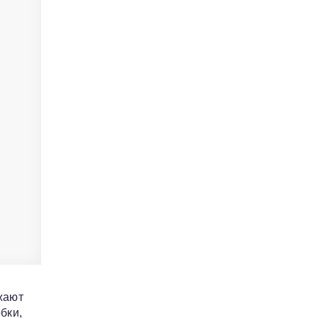
жают
бки,