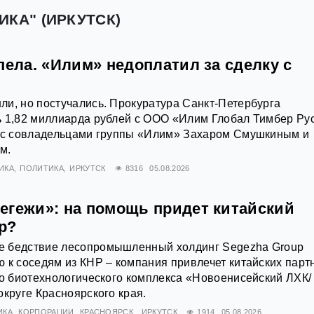
ИКА" (ИРКУТСК)
пела. «Илим» недоплатил за сделку с
и, но постучались. Прокуратура Санкт-Петербурга
ь 1,82 миллиарда рублей с ООО «Илим Глобал Тимбер Ру
й с совладельцами группы «Илим» Захаром Смушкиным и
м.
ИКА
ПОЛИТИКА
ИРКУТСК
8316
05.08.2026
егежи»: на помощь придет китайский
р?
 бедствие лесопромышленный холдинг Segezha Group
 к соседям из КНР – компания привлечет китайских парт
го биотехнологического комплекса «Новоенисейский ЛХК/
округе Красноярского края.
ИКА
КОРПОРАЦИИ
КРАСНОЯРСК
ИРКУТСК
1914
05.08.2026