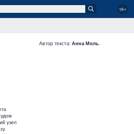
18+
Автор текста:
Анна Моль
.
ота
рудом
ий узел
зу