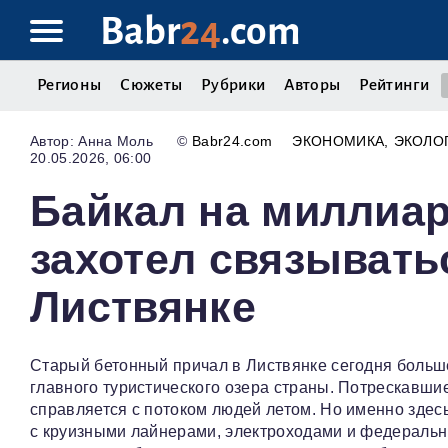
Babr
24
.com
Регионы
Сюжеты
Рубрики
Авторы
Рейтинги
Анна Моль
©
Babr24.com
ЭКОНОМИКА
ЭКОЛО
20.05.2026, 06:00
Байкал на миллиар
захотел связывать
Листвянке
Старый бетонный причал в Листвянке сегодня больше
главного туристического озера страны. Потрескавшие
справляется с потоком людей летом. Но именно здес
с круизными лайнерами, электроходами и федеральн