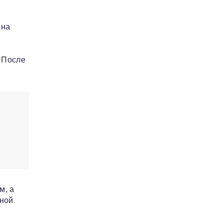
 на
. После
м, а
тной