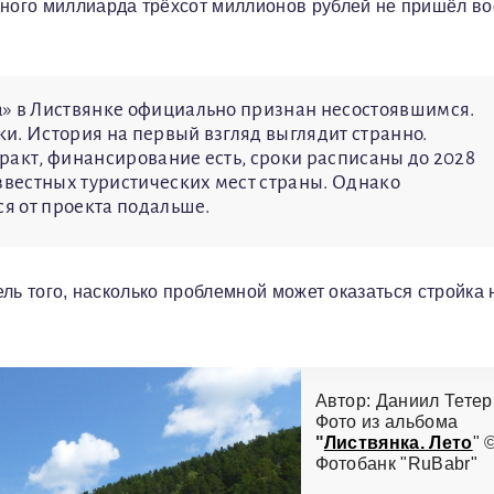
одного миллиарда трёхсот миллионов рублей не пришёл в
а» в Листвянке официально признан несостоявшимся.
ки. История на первый взгляд выглядит странно.
ракт, финансирование есть, сроки расписаны до 2028
звестных туристических мест страны. Однако
я от проекта подальше.
тель того, насколько проблемной может оказаться стройка 
Автор: Даниил Тете
Фото из альбома
"
Листвянка. Лето
" 
Фотобанк "RuBabr"