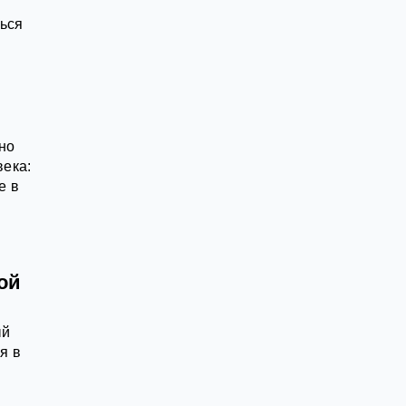
ться
но
века:
е в
ой
ый
я в