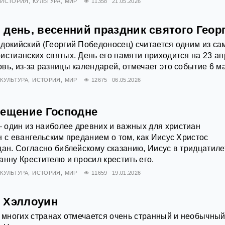
ИСТОРИЯ
КУЛЬТУРА
МИР
11358
21.05.2026
день, весенний праздник святого Геор
докийский (Георгий Победоносец) считается одним из са
истианских святых. День его памяти приходится на 23 ап
вь, из-за разницы календарей, отмечает это событие 6 м
КУЛЬТУРА
ИСТОРИЯ
МИР
12675
06.05.2026
рещение Господне
 один из наиболее древних и важных для христиан
н с евангельским преданием о том, как Иисус Христос
дан. Согласно библейскому сказанию, Иисус в тридцатил
анну Крестителю и просил крестить его.
КУЛЬТУРА
ИСТОРИЯ
МИР
11659
19.01.2026
 Хэллоуин
о многих странах отмечается очень странный и необычны