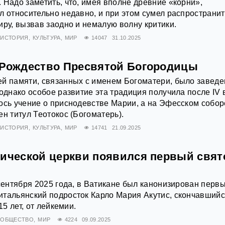
 Надо заметить, что, имея вполне древние «корни»,
л относительно недавно, и при этом сумел распространи
иру, вызвав заодно и немалую волну критики.
ИСТОРИЯ
КУЛЬТУРА
МИР
14047
31.10.2025
 Рождество Пресвятой Богородицы
ей памяти, связанных с именем Богоматери, было заведе
однако особое развитие эта традиция получила после IV 
ось учение о приснодевстве Марии, а на Эфесском собор
ен титул Теотокос (Богоматерь).
ИСТОРИЯ
КУЛЬТУРА
МИР
14741
21.09.2025
лической церкви появился первый свят
 сентября 2025 года, в Ватикане был канонизирован перв
тальянский подросток Карло Мария Акутис, скончавшийс
15 лет, от лейкемии.
ОБЩЕСТВО
МИР
4224
09.09.2025