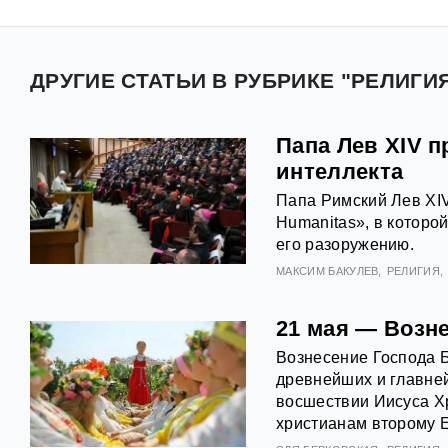
ДРУГИЕ СТАТЬИ В РУБРИКЕ "РЕЛИГИЯ
Папа Лев XIV п
интеллекта
Папа Римский Лев XIV
Humanitas», в которо
его разоружению.
МАКСИМ БАКУЛЕВ
РЕЛИГИЯ
21 мая — Возн
Вознесение Господа Б
древнейших и главней
восшествии Иисуса Х
христианам второму 