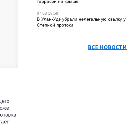
террасой на крыше
07.08 18:58
В Улан-Удэ убрали нелегальную свалку у
Степной протоки
ВСЕ НОВОСТИ
щего
может
готовка
тает