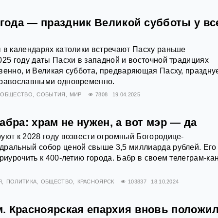
 года — праздник Великой субботы у вс
 в календарях католики встречают Пасху раньше
025 году даты Пасхи в западной и восточной традициях
венно, и Великая суббота, предваряющая Пасху, праздну
православными одновременно.
ОБЩЕСТВО
СОБЫТИЯ
МИР
7808
19.04.2025
абра: храм не нужен, а вот мэр — да
уют к 2028 году возвести огромный Богородице-
дральный собор ценой свыше 3,5 миллиарда рублей. Его
приурочить к 400-летию города. Бабр в своем телеграм-ка
Я
ПОЛИТИКА
ОБЩЕСТВО
КРАСНОЯРСК
103837
18.10.2024
. Красноярская епархия вновь положи