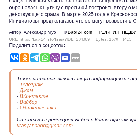
Существующая мечеть расположена на проспекте Мет
обращалась к Путину с просьбой построить вторую м
действующего храма. В марте 2025 года в Красноярск
Инициаторы предполагают, что ее могут возвести в 
Александр Мур
©
Babr24.com
РЕЛИГИЯ
НЕДВ
URL: https://babr24.info/kras/?IDE=284889
Bytes: 1570 / 1413
Поделиться в соцсетях:
Также читайте эксклюзивную информацию в соц
-
Телеграм
-
Джем
-
ВКонтакте
-
Вайбер
-
Одноклассники
Связаться с редакцией Бабра в Красноярском кра
krasyar.babr@gmail.com