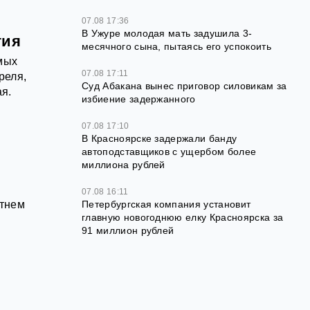
07.08 17:36
В Ужуре молодая мать задушила 3-
гия
месячного сына, пытаясь его успокоить
мых
07.08 17:11
реля,
Суд Абакана вынес приговор силовикам за
ая.
избиение задержанного
07.08 17:10
В Красноярске задержали банду
автоподставщиков с ущербом более
миллиона рублей
07.08 16:11
етнем
Петербургская компания установит
главную новогоднюю елку Красноярска за
91 миллион рублей
й