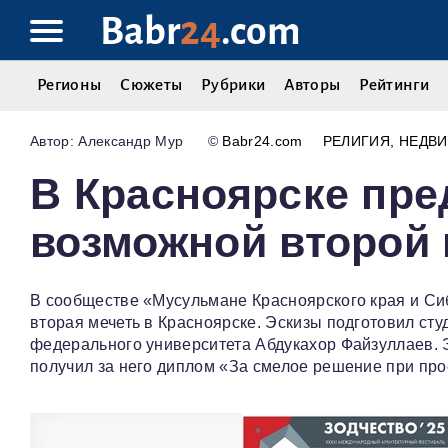
Babr
24
.com
Регионы
Сюжеты
Рубрики
Авторы
Рейтинги
Александр Мур
©
Babr24.com
РЕЛИГИЯ
НЕДВ
В Красноярске пре
возможной второй 
В сообществе «Мусульмане Красноярского края и Сиб
вторая мечеть в Красноярске. Эскизы подготовил сту
федерального университета Абдукахор Файзуллаев. Э
получил за него диплом «За смелое решение при пр