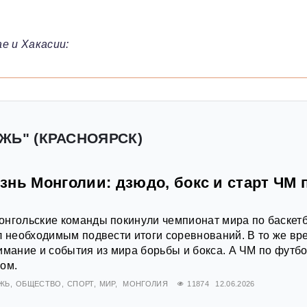
е и Хакасии:
ЖЬ" (КРАСНОЯРСК)
нь Монголии: дзюдо, бокс и старт ЧМ 
онгольские команды покинули чемпионат мира по баскет
л необходимым подвести итоги соревнований. В то же вр
имание и события из мира борьбы и бокса. А ЧМ по футб
ом.
ЖЬ
ОБЩЕСТВО
СПОРТ
МИР
МОНГОЛИЯ
11874
12.06.2026