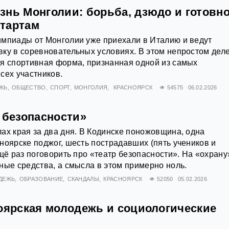
знь Монголии: борьба, дзюдо и готовно
тартам
импиады от Монголии уже приехали в Италию и ведут
ку в соревновательных условиях. В этом непростом дел
я спортивная форма, признанная одной из самых
сех участников.
ЖЬ
ОБЩЕСТВО
СПОРТ
МОНГОЛИЯ
КРАСНОЯРСК
54575
06.02.2026
 безопасности»
ах края за два дня. В Кодинске поножовщина, одна
ноярске поджог, шесть пострадавших (пять учеников и
ещё раз поговорить про «театр безопасности». На «охрану
ные средства, а смысла в этом примерно ноль.
ДЕЖЬ
ОБРАЗОВАНИЕ
СКАНДАЛЫ
КРАСНОЯРСК
52050
05.02.2026
ноярская молодежь и социологические