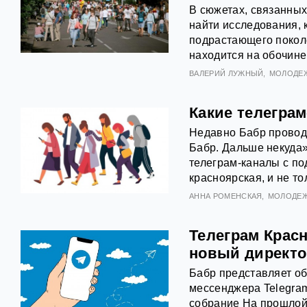
В сюжетах, связанных
найти исследования, 
подрастающего поколе
находится на обочине
ВАЛЕРИЙ ЛУЖНЫЙ
МОЛОДЕ
Какие телегра
Недавно Бабр проводи
Бабр. Дальше некуда»
телеграм-каналы с по
красноярская, и не то
АННА РОМЕНСКАЯ
МОЛОДЕ
Телеграм Крас
новый директо
Бабр представляет об
мессенджера Telegram
собрание На прошлой