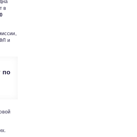
одна
т в
0
миссии,
ФЛ и
т по
ковой
их.