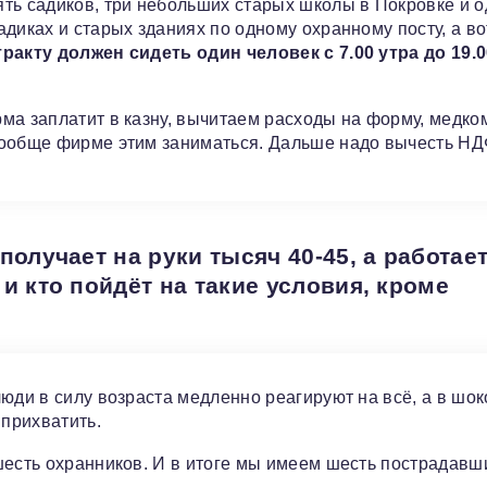
ть садиков, три небольших старых школы в Покровке и 
диках и старых зданиях по одному охранному посту, а во
ракту должен сидеть один человек с 7.00 утра до 19.0
ма заплатит в казну, вычитаем расходы на форму, медко
вообще фирме этим заниматься. Дальше надо вычесть НД
получает на руки тысяч 40-45, а работае
 и кто пойдёт на такие условия, кроме
юди в силу возраста медленно реагируют на всё, а в шо
 прихватить.
шесть охранников. И в итоге мы имеем шесть пострадавш