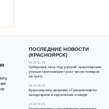
ПОСЛЕДНИЕ НОВОСТИ
(КРАСНОЯРСК)
06.08 11:28
по
Сибирские леса под угрозой: красноярские
ученые прогнозируют рост числа пожаров
на треть
болу
емя
06.08 06:04
олу
Красноярские заправки «Газпромнефти»
заподозрили в картельном сговоре
06.08 06:03
Гидросамолет с пассажирами экстренно