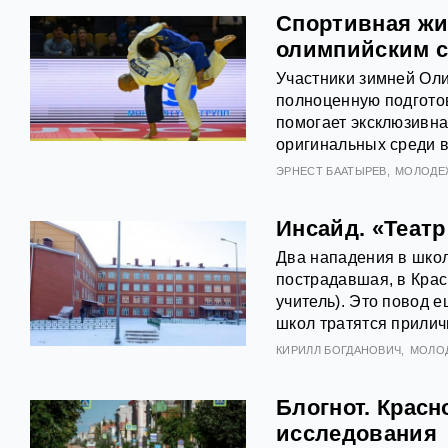
Спортивная жи
олимпийским с
Участники зимней Ол
полноценную подготов
помогает эксклюзивна
оригинальных среди в
ЭРНЕСТ БААТЫРЕВ
МОЛОДЕ
Инсайд. «Театр
Два нападения в школ
пострадавшая, в Крас
учитель). Это повод 
школ тратятся прилич
КИРИЛЛ БОГДАНОВИЧ
МОЛО
Блогнот. Крас
исследования