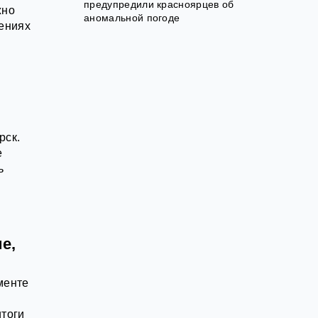
предупредили красноярцев об
жно
аномальной погоде
оениях
рск.
е
ь
е,
менте
тоги