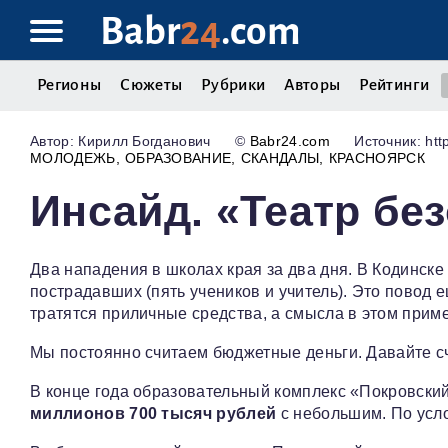
Babr
24
.com
Регионы
Сюжеты
Рубрики
Авторы
Рейтинги
Кирилл Богданович
©
Babr24.com
Источник: http
МОЛОДЕЖЬ
ОБРАЗОВАНИЕ
СКАНДАЛЫ
КРАСНОЯРСК
Инсайд. «Театр бе
Два нападения в школах края за два дня. В Кодинск
пострадавших (пять учеников и учитель). Это повод 
тратятся приличные средства, а смысла в этом прим
Мы постоянно считаем бюджетные деньги. Давайте сч
В конце года образовательный комплекс «Покровский
миллионов 700 тысяч рублей
с небольшим. По усло