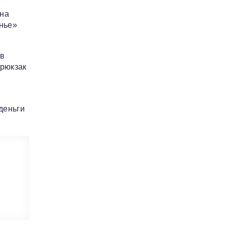
 на
анье»
 в
 рюкзак
деньги