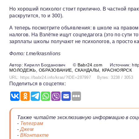
Но хороший психолог стоит прилично. В частной прак
раскрутится, то и 300).
А теперь посмотрите объявления: в школе на правом 
налогов. На Взлётке ищут соцпедагога (это по сути то
зарплаты школы получают не психологов, а просто к
Фото: t.me/krasnlions
Кирилл Богданович
©
Babr24.com
Источник: http
МОЛОДЕЖЬ
ОБРАЗОВАНИЕ
СКАНДАЛЫ
КРАСНОЯРСК
URL: https://babr24.info/kras/?IDE=287997
Bytes: 3238 / 3053
Поделиться в соцсетях:
Также читайте эксклюзивную информацию в соц
-
Телеграм
-
Джем
-
ВКонтакте