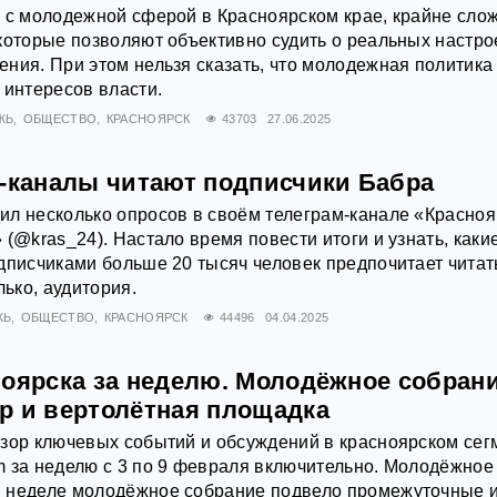
 с молодежной сферой в Красноярском крае, крайне сло
которые позволяют объективно судить о реальных настр
ния. При этом нельзя сказать, что молодежная политика
 интересов власти.
ЖЬ
ОБЩЕСТВО
КРАСНОЯРСК
43703
27.06.2025
м-каналы читают подписчики Бабра
л несколько опросов в своём телеграм-канале «Красноя
 (@kras_24). Настало время повести итоги и узнать, каки
дписчиками больше 20 тысяч человек предпочитает читат
лько, аудитория.
ЖЬ
ОБЩЕСТВО
КРАСНОЯРСК
44496
04.04.2025
ноярска за неделю. Молодёжное собрани
р и вертолётная площадка
зор ключевых событий и обсуждений в красноярском сег
 за неделю с 3 по 9 февраля включительно. Молодёжное
 неделе молодёжное собрание подвело промежуточные и