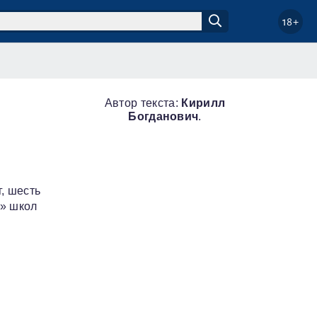
18+
Автор текста:
Кирилл
Богданович
.
, шесть
у» школ