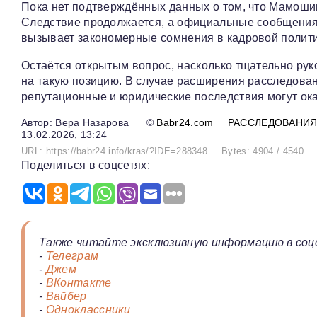
Пока нет подтверждённых данных о том, что Мамоши
Следствие продолжается, а официальные сообщения
вызывает закономерные сомнения в кадровой полити
Остаётся открытым вопрос, насколько тщательно ру
на такую позицию. В случае расширения расследова
репутационные и юридические последствия могут ок
Вера Назарова
©
Babr24.com
РАССЛЕДОВАНИ
13.02.2026, 13:24
URL: https://babr24.info/kras/?IDE=288348
Bytes: 4904 / 4540
Поделиться в соцсетях:
Также читайте эксклюзивную информацию в соц
-
Телеграм
-
Джем
-
ВКонтакте
-
Вайбер
-
Одноклассники