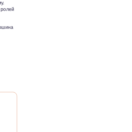
у.
 ролей
мошина