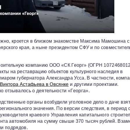
жно, кроется в близком знакомстве Максима Мамошина с
ярского края, а ныне президентом СФУ и по совместител
троительную компанию ООО «СК Георг» (ОГРН 1072468012
кты на реставрацию объектов культурного наследия в
пиаром губернатора Александра Усса. В частности, комп
Виктора Астафьева в Овсянке
и другими проектами.
о отзывалось о деятельности «Георга».
едственные органы возбудили уголовное дело о даче взят
егионального значения. По версии следствия, в период 
руководителя краевого Управления капитального строите
онта автомобиля на сумму свыше 370 тысяч рублей. Взам
ии подрядов.