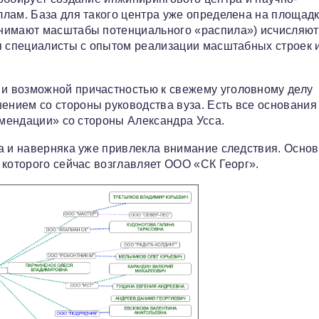
лам. База для такого центра уже определена на площадк
онимают масштабы потенциального «распила») исчисляют
я специалисты с опытом реализации масштабных строек 
и возможной причастностью к свежему уголовному делу
нием со стороны руководства вуза. Есть все основания
омендации» со стороны Александра Усса.
на и наверняка уже привлекла внимание следствия. Осно
 которого сейчас возглавляет ООО «СК Георг».