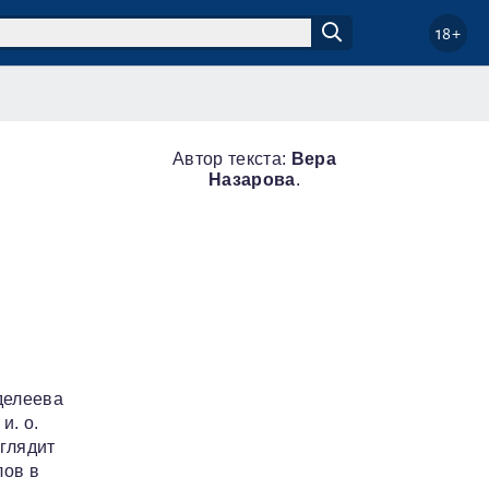
18+
Автор текста:
Вера
Назарова
.
делеева
и. о.
глядит
лов в