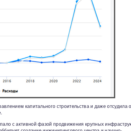
авлением капитального строительства и даже отсудила 
.
пало с активной фазой продвижения крупных инфрастру
оббирует создание инжинирингового центра и научно-