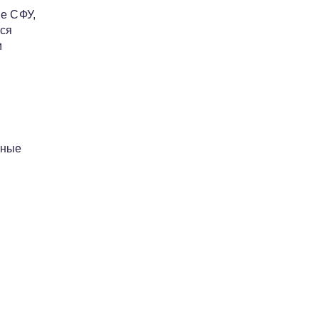
е СФУ,
ся
и
вные