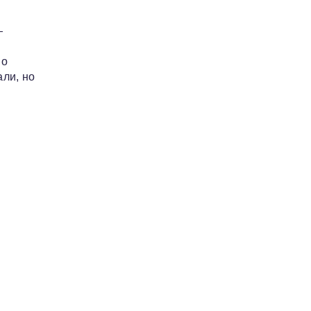
—
 о
ли, но