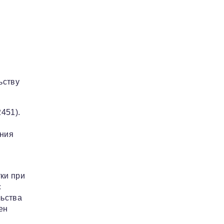
ьству
451).
ания
ки при
с
льства
ен