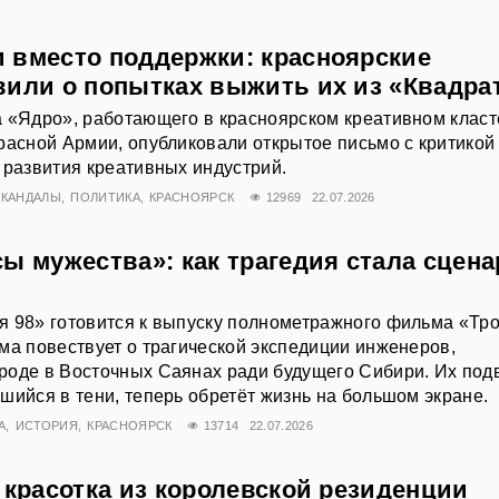
 вместо поддержки: красноярские
вили о попытках выжить их из «Квадра
а «Ядро», работающего в красноярском креативном клас
расной Армии, опубликовали открытое письмо с критикой
 развития креативных индустрий.
СКАНДАЛЫ
ПОЛИТИКА
КРАСНОЯРСК
12969
22.07.2026
ы мужества»: как трагедия стала сцен
 98» готовится к выпуску полнометражного фильма «Тро
ма повествует о трагической экспедиции инженеров,
оде в Восточных Саянах ради будущего Сибири. Их подв
шийся в тени, теперь обретёт жизнь на большом экране.
А
ИСТОРИЯ
КРАСНОЯРСК
13714
22.07.2026
 красотка из королевской резиденции