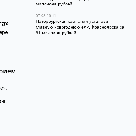
миллиона рублей
07.08 16:11
Петербургская компания установит
та»
главную новогоднюю елку Красноярска за
тере
91 миллион рублей
арием
е».
иг,