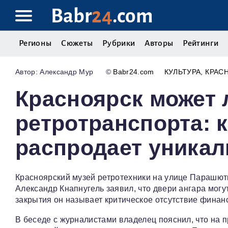
Babr
24
.com
Регионы
Сюжеты
Рубрики
Авторы
Рейтинги
Александр Мур
©
Babr24.com
КУЛЬТУРА
КРАС
Красноярск может 
ретротранспорта: 
распродает уника
Красноярский музей ретротехники на улице Парашютн
Александр Кнапнугель заявил, что двери ангара могу
закрытия он называет критическое отсутствие фина
В беседе с журналистами владелец пояснил, что на п