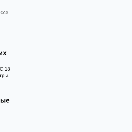
ессе
их
С 18
гры.
мые