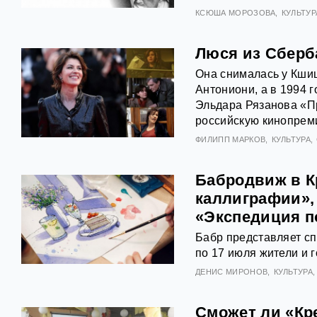
КСЮША МОРОЗОВА
КУЛЬТУР
Люся из Сберб
Она снималась у Кши
Антониони, а в 1994 
Эльдара Рязанова «П
российскую кинопреми
ФИЛИПП МАРКОВ
КУЛЬТУРА
Бабродвиж в К
каллиграфии», 
«Экспедиция п
Бабр представляет сп
по 17 июля жители и г
ДЕНИС МИРОНОВ
КУЛЬТУРА
Сможет ли «Кр