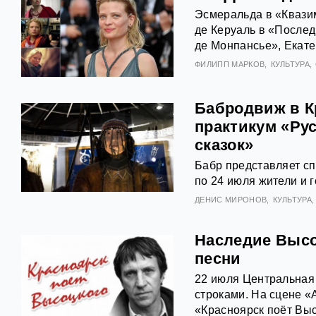
Эсмеральда в «Квази
де Керуаль в «Послед
де Монпансье», Екате
ФИЛИПП МАРКОВ
КУЛЬТУРА
Бабродвиж в Кр
практикум «Ру
сказок»
Бабр представляет с
по 24 июля жители и г
ДЕНИС МИРОНОВ
КУЛЬТУРА
Наследие Высо
песни
22 июля Центральная
строками. На сцене «
«Красноярск поёт Выс