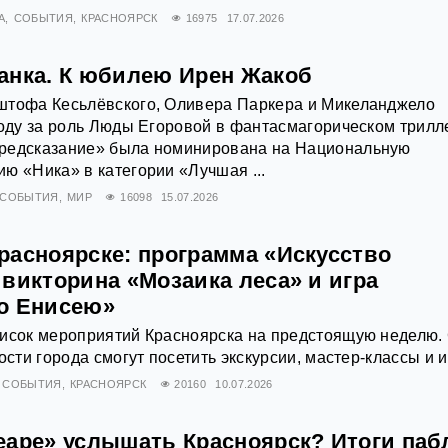
А
СОБЫТИЯ
КРАСНОЯРСК
16975
17.07.2026
анка. К юбилею Ирен Жакоб
штофа Кесьлёвского, Оливера Паркера и Микеланджело
году за роль Люды Егоровой в фантасмагорическом трилл
редсказание» была номинирована на Национальную
ю «Ника» в категории «Лучшая ...
СОБЫТИЯ
МИР
16098
15.07.2026
расноярске: программа «Искусство
викторина «Мозаика леса» и игра
о Енисею»
исок мероприятий Красноярска на предстоящую неделю. 
ости города смогут посетить экскурсии, мастер-классы и и
СОБЫТИЯ
КРАСНОЯРСК
20160
10.07.2026
еаре» услышать Красноярск? Итоги паб