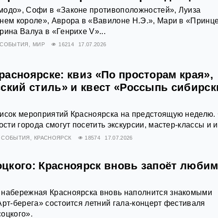
модо», Софи в «Законе противоположностей», Луиза
нем короле», Аврора в «Вавилоне Н.Э.», Мари в «Принц
рина Валуа в «Генрихе V»...
СОБЫТИЯ
МИР
16214
17.07.2026
асноярске: квиз «По просторам края»,
сский стиль» и квест «Россыпь сибирск
писок мероприятий Красноярска на предстоящую неделю. 
ости города смогут посетить экскурсии, мастер-классы и и
СОБЫТИЯ
КРАСНОЯРСК
18574
17.07.2026
цкого: Красноярск вновь запоёт люби
 набережная Красноярска вновь наполнится знакомыми
Арт-берега» состоится летний гала-концерт фестиваля
оцкого».