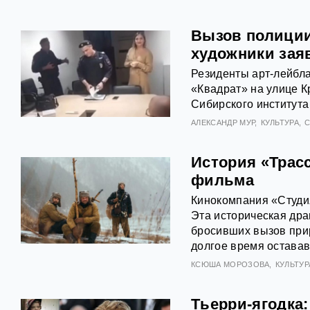
Вызов полиции
художники зая
Резиденты арт-лейбл
«Квадрат» на улице К
Сибирского института
АЛЕКСАНДР МУР
КУЛЬТУРА
История «Трасс
фильма
Кинокомпания «Студия
Эта историческая дра
бросивших вызов прир
долгое время оставав
КСЮША МОРОЗОВА
КУЛЬТУР
Тьерри-ягодка: