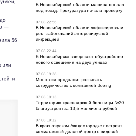
рублей,
В Новосибирской области машина попала
под поезд. Прокуратура начала проверку
 до
07.08 22:56
ов —
В Новосибирской области зафиксировали
рост заболеваний энтеровирусной
инфекцией
вила 56
07.08 22:44
В Новосибирске завершают обустройство
нового освещения на двух улицах
ю или
07.08 19:28
тей, и
Монголия продолжит развивать
сотрудничество с компанией Boeing
07.08 19:13
Территорию красноярской больницы №20
благоустроят за 13,5 миллиона рублей
07.08 19:12
В красноярском Академгородке построят
семиэтажный деловой центр с видовой