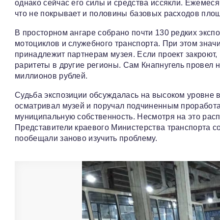
однако сейчас его силы и средства иссякли. Ежемеся
что не покрывает и половины базовых расходов пло
В просторном ангаре собрано почти 130 редких экспо
мотоциклов и служебного транспорта. При этом знач
принадлежит партнерам музея. Если проект закроют,
раритеты в другие регионы. Сам Кнапнугель провел 
миллионов рублей.
Судьба экспозиции обсуждалась на высоком уровне в
осматривал музей и поручал подчиненным проработа
муниципальную собственность. Несмотря на это рас
Представители краевого Министерства транспорта со
пообещали заново изучить проблему.