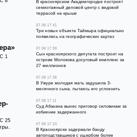
С 8
В красноярском Академгородке построят
семиэтажный деловой центр с видовой
террасой на крыше
07.08 17:41
Три новых объекта Таймыра официально
появились на географических картах
ера»
07.08 17:39
Сын красноярского депутата построит на
С 1
острове Молокова досуговый комплекс за
27 миллионов
07.08 17:36
В Ужуре молодая мать задушила 3-
месячного сына, пытаясь его успокоить
07.08 17:11
ер-
Суд Абакана вынес приговор силовикам за
избиение задержанного
С 25
07.08 17:10
гры.
В Красноярске задержали банду
автоподставщиков с ущербом более