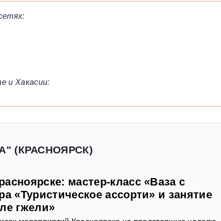
сетях:
е и Хакасии:
А" (КРАСНОЯРСК)
асноярске: мастер-класс «Ваза с
ра «Туристическое ассорти» и занятие
иле гжели»