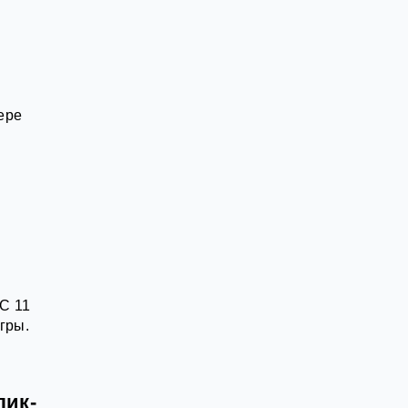
ере
С 11
гры.
лик-