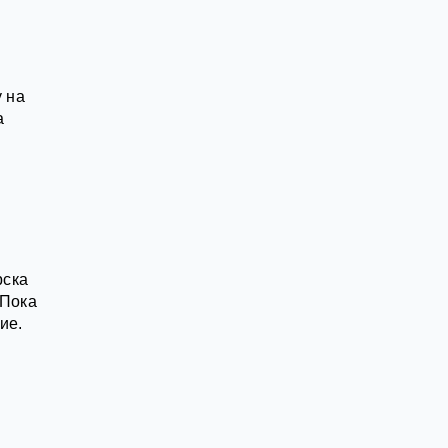
 на
а
рска
 Пока
ие.