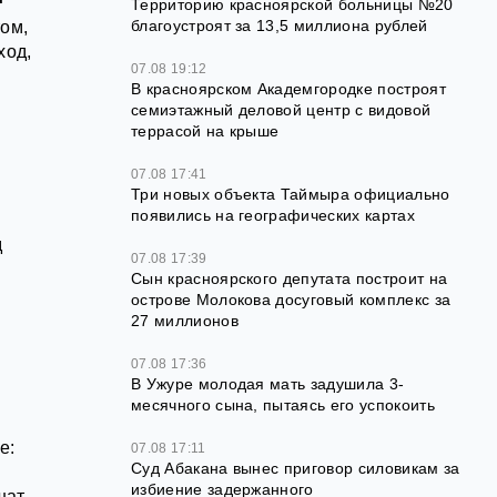
Территорию красноярской больницы №20
благоустроят за 13,5 миллиона рублей
ом,
ход,
07.08 19:12
В красноярском Академгородке построят
семиэтажный деловой центр с видовой
террасой на крыше
07.08 17:41
Три новых объекта Таймыра официально
появились на географических картах
д
07.08 17:39
Сын красноярского депутата построит на
острове Молокова досуговый комплекс за
27 миллионов
07.08 17:36
В Ужуре молодая мать задушила 3-
месячного сына, пытаясь его успокоить
е:
07.08 17:11
Суд Абакана вынес приговор силовикам за
избиение задержанного
шат