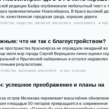
ской редакции Бабра опубликовали любопытный текст о т
ярск привлекательнее Новосибирска. В Красе высокий до
и, качественная городская среда, хорошие дороги.
ТРОЙСТВО
ОБЩЕСТВО
ЭКОЛОГИЯ
КРАСНОЯРСК
НОВОСИБИРСК
6563
жным: что не так с благоустройством?
е пространства Красноярска не оправдали ожиданий во
нце июля мэр города Сергей Верещагин лично оценил хо
тральной и Ярыгинской набережных и остался недоволен
очными результатами.
СТРОЙСТВО
ЭКОНОМИКА
КРАСНОЯРСК
2063
04.08.2026
н: успешное преображение и планы на
рска остров Молокова переживает масштабное обновлени
рия площадью 50 гектаров превращается в современное
 пространство. «Парковый» этап благоустройства завер