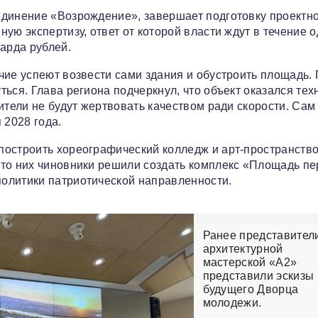
единение «Возрождение», завершает подготовку проектн
ую экспертизу, ответ от которой власти ждут в течение о
арда рублей.
чие успеют возвести сами здания и обустроить площадь.
ься. Глава региона подчеркнул, что объект оказался тех
ители не будут жертвовать качеством ради скорости. Сам
 2028 года.
построить хореографический колледж и арт-пространств
сто них чиновники решили создать комплекс «Площадь пе
олитики патриотической направленности.
Ранее представител
архитектурной
мастерской «А2»
представили эскизы
будущего Дворца
молодежи.