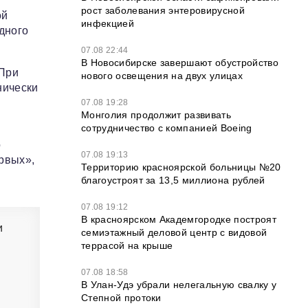
рост заболевания энтеровирусной
ой
инфекцией
дного
07.08 22:44
В Новосибирске завершают обустройство
 При
нового освещения на двух улицах
нически
07.08 19:28
Монголия продолжит развивать
сотрудничество с компанией Boeing
о
07.08 19:13
рвых»,
Территорию красноярской больницы №20
благоустроят за 13,5 миллиона рублей
07.08 19:12
В красноярском Академгородке построят
и
семиэтажный деловой центр с видовой
террасой на крыше
07.08 18:58
В Улан-Удэ убрали нелегальную свалку у
Степной протоки