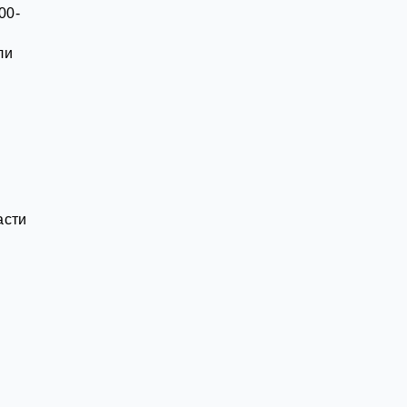
00-
ли
асти