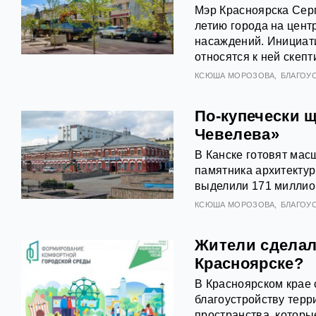
Мэр Красноярска Серг
летию города на цент
насаждений. Инициати
относятся к ней скепт
КСЮША МОРОЗОВА
БЛАГОУ
По-купечески 
Чевелева»
В Канске готовят мас
памятника архитектур
выделили 171 миллион
КСЮША МОРОЗОВА
БЛАГОУ
Жители сделал
Красноярске?
В Красноярском крае 
благоустройству терр
пространства, которы