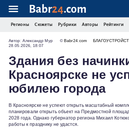
Babr
24
.com
Регионы
Сюжеты
Рубрики
Авторы
Рейтинги
Александр Мур
©
Babr24.com
БЛАГОУСТРОЙС
28.05.2026, 18:07
Здания без начинк
Красноярске не ус
юбилею города
В Красноярске не успеют открыть масштабный компл
планировали открыть объект на Предмостной площади
2028 года. Однако губернатор региона Михаил Котюк
работы к празднику не удастся.