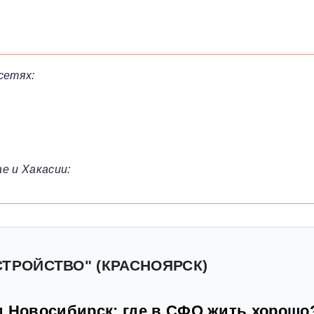
сетях:
е и Хакасии:
СТРОЙСТВО" (КРАСНОЯРСК)
и Новосибирск: где в СФО жить хорошо