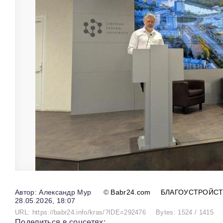
Александр Мур
©
Babr24.com
БЛАГОУСТРОЙС
28.05.2026, 18:07
URL: https://babr24.info/kras/?IDE=292476
Bytes: 1524 / 1415
Поделиться в соцсетях: