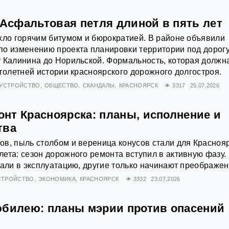
 Асфальтовая петля длиной в пять лет
хло горячим битумом и бюрократией. В районе объявили
по изменению проекта планировки территории под дорогу
 Калинина до Норильской. Формальность, которая должн
оголетней истории красноярского дорожного долгостроя.
ОУСТРОЙСТВО
ОБЩЕСТВО
СКАНДАЛЫ
КРАСНОЯРСК
3317
25.07.2026
нт Красноярска: планы, исполнение и
тва
в, пыль столбом и вереница конусов стали для Красноя
ета: сезон дорожного ремонта вступил в активную фазу.
дали в эксплуатацию, другие только начинают преображен
СТРОЙСТВО
ЭКОНОМИКА
КРАСНОЯРСК
3332
23.07.2026
юбилею: планы мэрии против опасений