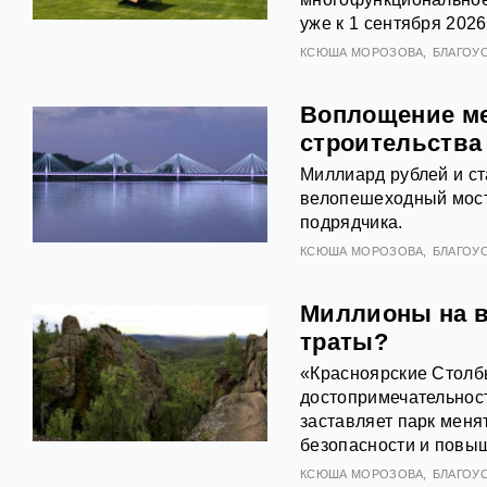
уже к 1 сентября 202
КСЮША МОРОЗОВА
БЛАГОУ
Воплощение ме
строительства
Миллиард рублей и ст
велопешеходный мост
подрядчика.
КСЮША МОРОЗОВА
БЛАГОУ
Миллионы на в
траты?
«Красноярские Столб
достопримечательности
заставляет парк мен
безопасности и повы
КСЮША МОРОЗОВА
БЛАГОУ