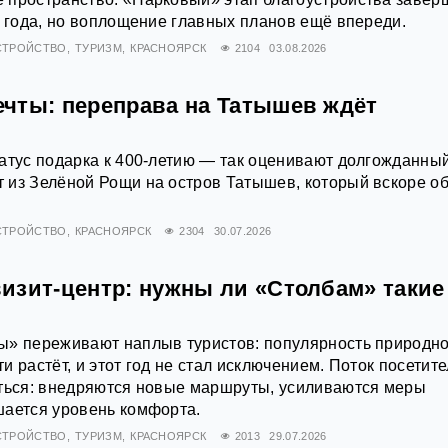
6 года, но воплощение главных планов ещё впереди.
СТРОЙСТВО
ТУРИЗМ
КРАСНОЯРСК
2104
03.08.2026
чты: переправа на Татышев ждёт
атус подарка к 400-летию — так оценивают долгожданны
 из Зелёной Рощи на остров Татышев, который вскоре об
СТРОЙСТВО
КРАСНОЯРСК
2304
30.07.2026
изит-центр: нужны ли «Столбам» такие
ы» переживают наплыв туристов: популярность природн
 растёт, и этот год не стал исключением. Поток посетит
яться: внедряются новые маршруты, усиливаются меры
шается уровень комфорта.
СТРОЙСТВО
ТУРИЗМ
КРАСНОЯРСК
2013
29.07.2026