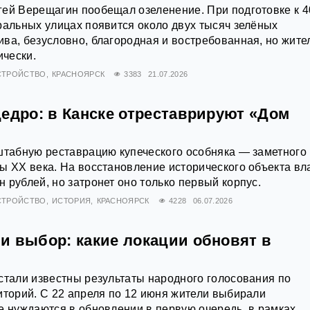
ей Верещагин пообещал озеленение. При подготовке к 4
ральных улицах появится около двух тысяч зелёных
ва, безусловно, благородная и востребованная, но жите
ически.
СТРОЙСТВО
КРАСНОЯРСК
3383
21.07.2026
щедро: в Канске отреставрируют «Дом
штабную реставрацию купеческого особняка — заметного
ы XX века. На восстановление исторического объекта вл
 рублей, но затронет оно только первый корпус.
СТРОЙСТВО
ИСТОРИЯ
КРАСНОЯРСК
4228
06.07.2026
и выбор: какие локации обновят в
стали известны результаты народного голосования по
иторий. С 22 апреля по 12 июня жители выбирали
е нуждаются в обновлении в первую очередь, в рамках