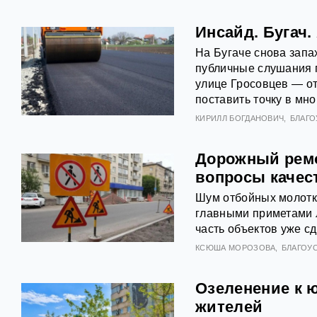
Инсайд. Бугач.
На Бугаче снова запа
публичные слушания 
улице Гросовцев — от
поставить точку в мн
КИРИЛЛ БОГДАНОВИЧ
БЛАГ
Дорожный ремо
вопросы качес
Шум отбойных молотко
главными приметами л
часть объектов уже с
КСЮША МОРОЗОВА
БЛАГОУ
Озеленение к 
жителей