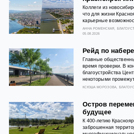
Коллеги из новосибир
что для жизни Красно
карьерные возможност
АННА РОМЕНСКАЯ
БЛАГОУС
05.08.2026
Рейд по набере
Главные общественны
время проверки. В ко
благоустройства Цен
некоторыми промежут
КСЮША МОРОЗОВА
БЛАГОУ
Остров переме
будущее
К 400-летию Красноя
заброшенная террито
многофункциональное