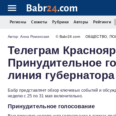
Babr
24
.com
Регионы
Сюжеты
Рубрики
Авторы
Рейтинги
Анна Роменская
©
Babr24.com
ОБЩЕСТВО
ПО
Телеграм Краснояр
Принудительное го
линия губернатора
Бабр представляет обзор ключевых событий и обсуж
неделю с 25 по 31 мая включительно.
Принудительное голосование
Всю прошлую неделю шло голосование в рамках прай