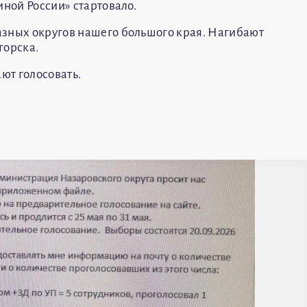
иной России» стартовало.
азных округов нашего большого края. Нагибают
горска.
ают голосовать.