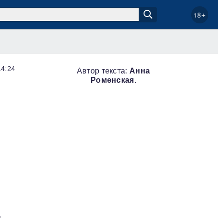
18+
14:24
Автор текста:
Анна
Роменская
.
я