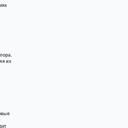
иях
пора.
яя их
овые
о
дет