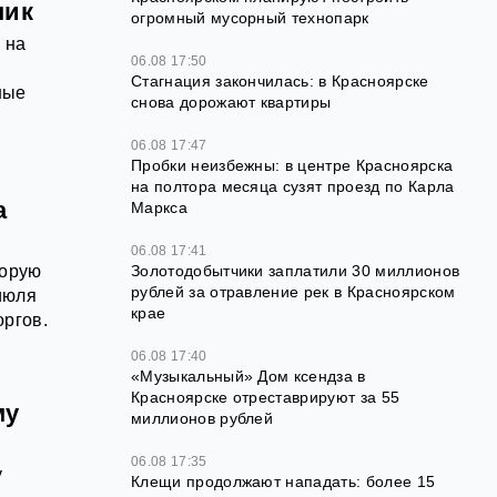
пик
огромный мусорный технопарк
 на
06.08 17:50
Стагнация закончилась: в Красноярске
ные
снова дорожают квартиры
.
06.08 17:47
Пробки неизбежны: в центре Красноярска
на полтора месяца сузят проезд по Карла
а
Маркса
06.08 17:41
торую
Золотодобытчики заплатили 30 миллионов
рублей за отравление рек в Красноярском
июля
крае
оргов.
06.08 17:40
«Музыкальный» Дом ксендза в
Красноярске отреставрируют за 55
му
миллионов рублей
06.08 17:35
у
Клещи продолжают нападать: более 15