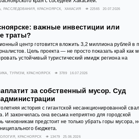
расноярского края с соседней Хакасией.
А
РАССЛЕДОВАНИЯ
КРАСНОЯРСК
ХАКАСИЯ
22565
20.07.2026
сноярске: важные инвестиции или
е траты?
онный центр готовится вложить 3,2 миллиона рублей в п
рналистов. Цель проекта — не просто показать край как 
ировать устойчивый туристический имидж региона на
ИКА
ТУРИЗМ
КРАСНОЯРСК
3789
16.07.2026
заплатит за собственный мусор. Суд
 администрации
олетняя история с гигантской несанкционированной сва
а. И закончилась она весьма неприятно для городской
ь чиновникам предстоит не только убрать горы мусора, н
муниципального бюджета.
КОЛОГИЯ
КРАСНОЯРСК
13479
25.06.2026