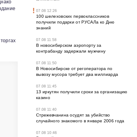
днако
 здание
07.08 12:26
100 шелеховских первоклассников
получили подарки от РУСАЛа ко Дню
знаний
07.08 11:58
 торгах
В новосибирском аэропорту за
контрабанду задержали мужчину
07.08 11:50
В Новосибирске от регоператора по
вывозу мусора требует два миллиарда
07.08 11:45
13 иркутян получили сроки за организацию
казино
07.08 11:40
Стрежевчанина осудят за убийство
случайного знакомого в январе 2006 года
07.08 10:46