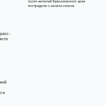
тысяч жителей Красноярского края
пострадали с начала сезона
ресс-
место
лкой
о и