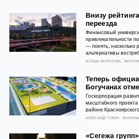
Внизу рейтинга
переезда
Финансовый универси
привлекательности по
— понять, насколько 
альтернативы востреб
КСЮША МОРОЗОВА
ЭКОНОМ
Теперь официа
Богучанах отм
Госкорпорация развит
масштабного проекта
районе Красноярского
АЛЕКСАНДР ТУБИН
ЭКОНОМ
«Сегежа групп