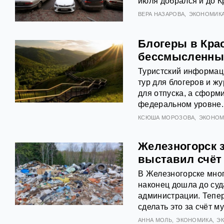
июля добрался и до К
ВЕРА НАЗАРОВА
ЭКОНОМИК
Блогеры в Кра
бессмысленны
Туристский информаци
тур для блогеров и жу
для отпуска, а сформ
федеральном уровне.
КСЮША МОРОЗОВА
ЭКОНОМ
Железногорск 
выставил счёт
В Железногорске мног
наконец дошла до суд
администрации. Тепер
сделать это за счёт 
АННА МОЛЬ
ЭКОНОМИКА
Э