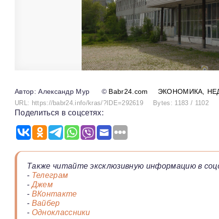
Александр Мур
©
Babr24.com
ЭКОНОМИКА
НЕ
URL: https://babr24.info/kras/?IDE=292619
Bytes: 1183 / 1102
Поделиться в соцсетях:
Также читайте эксклюзивную информацию в соц
-
Телеграм
-
Джем
-
ВКонтакте
-
Вайбер
-
Одноклассники