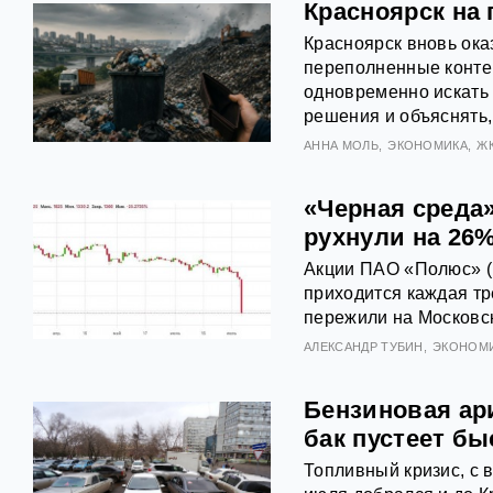
Красноярск на 
Красноярск вновь ока
переполненные конте
одновременно искать
решения и объяснять,
АННА МОЛЬ
ЭКОНОМИКА
Ж
«Черная среда
рухнули на 26%
Акции ПАО «Полюс» (
приходится каждая тр
пережили на Московск
АЛЕКСАНДР ТУБИН
ЭКОНОМ
Бензиновая ар
бак пустеет бы
Топливный кризис, с 