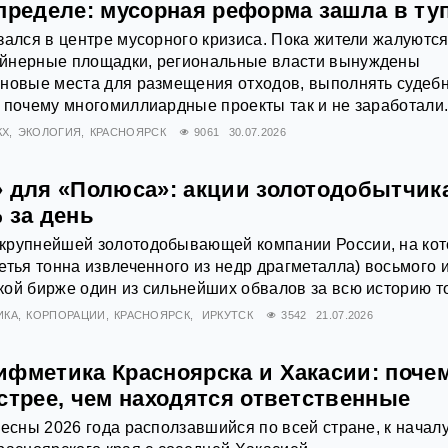
пределе: мусорная реформа зашла в ту
зался в центре мусорного кризиса. Пока жители жалуются
йнерные площадки, региональные власти вынуждены
 новые места для размещения отходов, выполнять судеб
 почему многомиллиардные проекты так и не заработали
КХ
ЭКОЛОГИЯ
КРАСНОЯРСК
9061
30.07.2026
» для «Полюса»: акции золотодобытчик
 за день
крупнейшей золотодобывающей компании России, на ко
етья тонна извлеченного из недр драгметалла) восьмого 
ой бирже один из сильнейших обвалов за всю историю т
ИКА
КОРПОРАЦИИ
КРАСНОЯРСК
ИРКУТСК
3542
21.07.2026
ифметика Красноярска и Хакасии: поче
стрее, чем находятся ответственные
весны 2026 года расползавшийся по всей стране, к начал