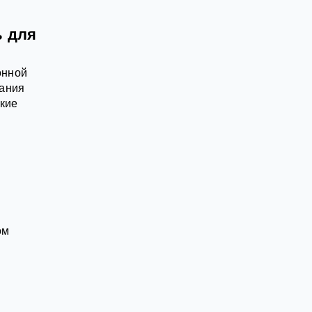
ь для
онной
вания
акие
ом