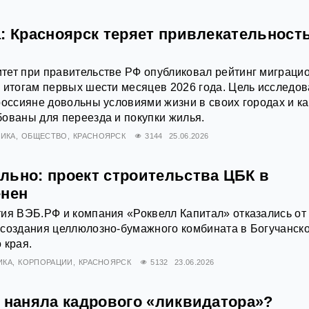
: Красноярск теряет привлекательност
тет при правительстве РФ опубликовал рейтинг миграци
 итогам первых шести месяцев 2026 года. Цель исследо
россияне довольны условиями жизни в своих городах и к
ованы для переезда и покупки жилья.
ИКА
ОБЩЕСТВО
КРАСНОЯРСК
3144
25.06.2026
льно: проект строительства ЦБК в
енен
ия ВЭБ.РФ и компания «Роквелл Капитал» отказались от
 создания целлюлозно-бумажного комбината в Богучанск
 края.
ИКА
КОРПОРАЦИИ
КРАСНОЯРСК
5132
23.06.2026
» наняла кадрового «ликвидатора»?