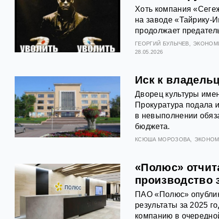
Хоть компания «Сеге
на заводе «Тайрику-
продолжает предател
ГЕОРГИЙ БУЛЫЧЕВ
ЭКОНОМ
28.05.2026
Иск к владель
Дворец культуры имен
Прокуратура подала и
в невыполнении обяза
бюджета.
КСЮША МОРОЗОВА
ЭКОНОМ
«Полюс» отчита
производство 
ПАО «Полюс» опубли
результаты за 2025 го
компанию в очередной