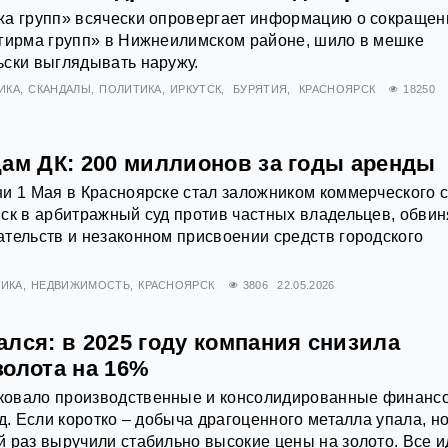
жа групп» всячески опровергает информацию о сокращен
Игирма групп» в Нижнеилимском районе, шило в мешке
ьски выглядывать наружу.
ИКА
СКАНДАЛЫ
ПОЛИТИКА
ИРКУТСК
БУРЯТИЯ
КРАСНОЯРСК
18250
цам ДК: 200 миллионов за годы аренды
и 1 Мая в Красноярске стал заложником коммерческого с
ск в арбитражный суд против частных владельцев, обвин
тельств и незаконном присвоении средств городского
ИКА
НЕДВИЖИМОСТЬ
КРАСНОЯРСК
3806
22.05.2026
лся: в 2025 году компания снизила
золота на 16%
ковало производственные и консолидированные финанс
д. Если коротко – добыча драгоценного металла упала, н
 раз выручили стабильно высокие цены на золото. Все и