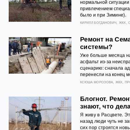
нормальной ситуации 
привлечением специал
было и при Зимине).
КИРИЛЛ БОГДАНОВИЧ
ЖКХ
Ремонт на Сем
системы?
Уже больше месяца н
асфальт из-за неиспр
сценарию: сначала ад
перенесли на конец ме
КСЮША МОРОЗОВА
ЖКХ
ПР
Блогнот. Ремон
знают, что дел
Я живу в Расцвете. Э
назад люди чуть не з
сих пор строятся нов