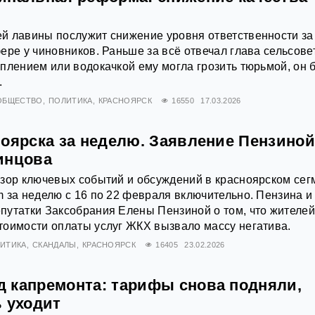
й лавины послужит снижение уровня ответственности за
ере у чиновников. Раньше за всё отвечал глава сельсове
плением или водокачкой ему могла грозить тюрьмой, он 
.
ОБЩЕСТВО
ПОЛИТИКА
КРАСНОЯРСК
16550
17.03.2026
ноярска за неделю. Заявление Пензиной
инцова
зор ключевых событий и обсуждений в красноярском сег
 за неделю с 16 по 22 февраля включительно. Пензина и
путатки Заксобрания Елены Пензиной о том, что жителе
тоимости оплаты услуг ЖКХ вызвало массу негатива.
ИТИКА
СКАНДАЛЫ
КРАСНОЯРСК
16405
23.02.2026
 капремонта: тарифы снова подняли,
ь уходит