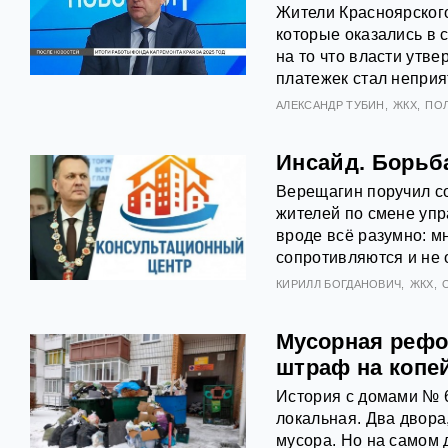
Жители Красноярского
которые оказались в 
на то что власти утв
платежек стал непри
АЛЕКСАНДР ТУБИН
ЖКХ
ПО
Инсайд. Борьб
Верещагин поручил со
жителей по смене уп
вроде всё разумно: м
сопротивляются и не 
КИРИЛЛ БОГДАНОВИЧ
ЖКХ
Мусорная рефор
штраф на копе
История с домами № 6
локальная. Два двора
мусора. Но на самом д