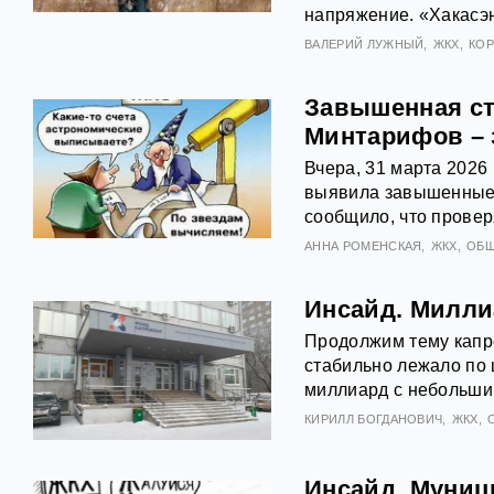
напряжение. «Хакасэн
ВАЛЕРИЙ ЛУЖНЫЙ
ЖКХ
КО
Завышенная ст
Минтарифов – 
Вчера, 31 марта 2026 
выявила завышенные 
сообщило, что провер
АННА РОМЕНСКАЯ
ЖКХ
ОБ
Инсайд. Милли
Продолжим тему капре
стабильно лежало по 
миллиард с небольши
КИРИЛЛ БОГДАНОВИЧ
ЖКХ
Инсайд. Муниц