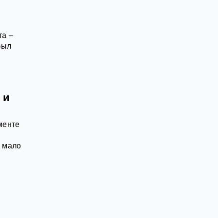
та –
был
 и
менте
й мало