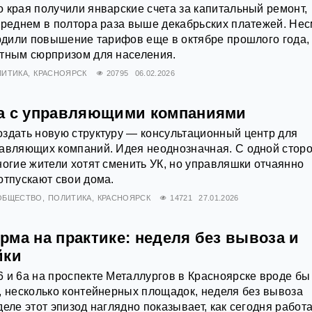
 края получили январские счета за капитальный ремонт,
среднем в полтора раза выше декабрьских платежей. Не
ердили повышение тарифов еще в октябре прошлого года,
ятным сюрпризом для населения.
ЛИТИКА
КРАСНОЯРСК
20795
06.02.2026
а с управляющими компаниями
здать новую структуру — консультационный центр для
равляющих компаний. Идея неоднозначная. С одной стор
ногие жители хотят сменить УК, но управляшки отчаянно
отпускают свои дома.
ОБЩЕСТВО
ПОЛИТИКА
КРАСНОЯРСК
14721
27.01.2026
ма на практике: неделя без вывоза и
йки
 и 6а на проспекте Металлургов в Красноярске вроде бы
, несколько контейнерных площадок, неделя без вывоза
еле этот эпизод наглядно показывает, как сегодня работ