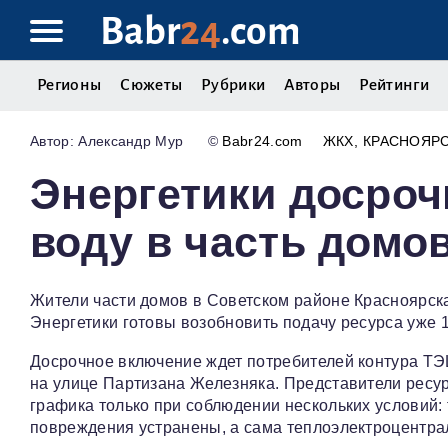
Babr
24
.com
Регионы
Сюжеты
Рубрики
Авторы
Рейтинги
Александр Мур
©
Babr24.com
ЖКХ
КРАСНОЯР
Энергетики досроч
воду в часть домо
Жители части домов в Советском районе Красноярска
Энергетики готовы возобновить подачу ресурса уже 
Досрочное включение ждет потребителей контура ТЭЦ
на улице Партизана Железняка. Представители ресу
графика только при соблюдении нескольких условий:
повреждения устранены, а сама теплоэлектроцентрал