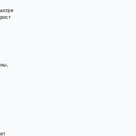
смотря
 рост
оны,
ает