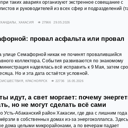
при таких авариях организуют экстренное совещание с
истов и руководителей из всех сфер и подразделений (т
СКАНДАЛЫ
ХАКАСИЯ
27966
29.05.2026
афорной: провал асфальта или провал
а улице Семафорной никак не починят провалившийся
авного коллектора. События развиваются по знакомому
министрация надеялась всё исправить к 9 Мая, затем ср
сяца. Но и эта дата остаётся условной.
ОИСШЕСТВИЯ
КРАСНОЯРСК
22736
16.05.2026
ты идут, а свет моргает: почему энерге
ать, но не могут сделать всё сами
то Усть-Абаканский район Хакасии, где два с лишним года
амёрзли в собственных домах из-за энергоколлапса. Здесь
ые дома целыми микрорайонами, а по вечерам падает