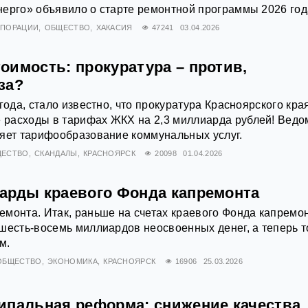
ерго» объявило о старте ремонтной программы 2026 год
РПОРАЦИИ
ОБЩЕСТВО
ХАКАСИЯ
47241
03.04.2026
оимость: прокуратура – против,
за?
года, стало известно, что прокуратура Красноярского кра
расходы в тарифах ЖКХ на 2,3 миллиарда рублей! Ведо
яет тарифообразование коммунальных услуг.
ЩЕСТВО
СКАНДАЛЫ
КРАСНОЯРСК
20098
01.04.2026
арды краевого Фонда капремонта
монта. Итак, раньше на счетах краевого Фонда капремо
шесть-восемь миллиардов неосвоенных денег, а теперь т
м.
ОБЩЕСТВО
ЭКОНОМИКА
КРАСНОЯРСК
16906
25.03.2026
ипальная реформа: снижение качества