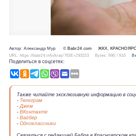
Александр Мур
©
Babr24.com
ЖКХ
КРАСНОЯР
URL: https://babr24.info/kras/?IDE=293233
Bytes: 990 / 910
В
Поделиться в соцсетях:
Также читайте эксклюзивную информацию в соц
-
Телеграм
-
Джем
-
ВКонтакте
-
Вайбер
-
Одноклассники
Связаться с редакцией Бабра в Красноярском кра