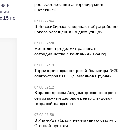
рост заболеваний энтеровирусной
ии и
инфекцией
ания.
с 15 по
07.08 22:44
В Новосибирске завершают обустройство
нового освещения на двух улицах
07.08 19:28
Монголия продолжит развивать
сотрудничество с компанией Boeing
07.08 19:13
Территорию красноярской больницы №20
благоустроят за 13,5 миллиона рублей
07.08 19:12
В красноярском Академгородке построят
семиэтажный деловой центр с видовой
террасой на крыше
07.08 18:58
В Улан-Удэ убрали нелегальную свалку у
Степной протоки