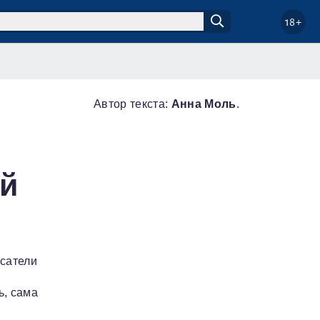
18+
Автор текста:
Анна Моль
.
ой
асатели
ь, сама