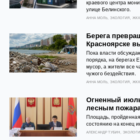
краевого центра мон
улице Белинского.
АННА МОЛЬ
ЭКОЛОГИЯ
ЖК
Берега превра
Красноярске в
Пока власти обсуждаю
порядка, на берегах 
мусор, а жители все 
чужого бездействия.
АННА МОЛЬ
ЭКОЛОГИЯ
ЖК
Огненный июль
лесным пожар
Площадь, пройденная
состоянию на конец и
АЛЕКСАНДР ТУБИН
ЭКОЛОГ