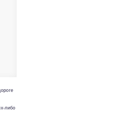
дороге
их-либо