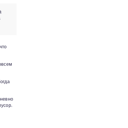
й
з
что
овсем
огда
дневно
усор.