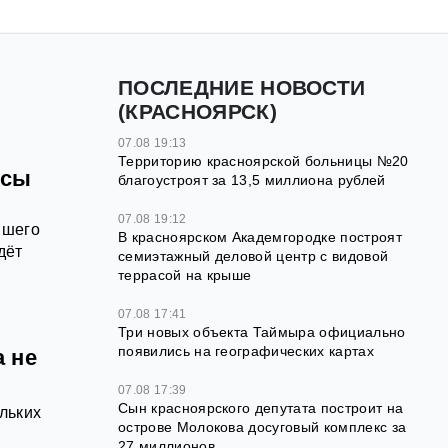
ПОСЛЕДНИЕ НОВОСТИ
(КРАСНОЯРСК)
07.08 19:13
Территорию красноярской больницы №20
осы
благоустроят за 13,5 миллиона рублей
07.08 19:12
йшего
В красноярском Академгородке построят
дёт
семиэтажный деловой центр с видовой
террасой на крыше
07.08 17:41
Три новых объекта Таймыра официально
появились на географических картах
 не
07.08 17:39
Сын красноярского депутата построит на
льких
острове Молокова досуговый комплекс за
27 миллионов