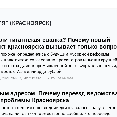
ИЯ" (КРАСНОЯРСК)
или гигантская свалка? Почему новый
кт Красноярска вызывает только вопр
, похоже, определились с будущим мусорной реформы.
и практически согласовало проект строительства крупне
нию с отходами в промышленной зоне. Формально речь и
имостью 7,5 миллиарда рублей.
Х
ЭКОНОМИКА
КРАСНОЯРСК
974
07.08.2026
вым адресом. Почему переезд ведомства
 проблемы Красноярска
рство экологии в последние дни оказалось сразу в неско
Сначала чиновники торжественно сообщили о переезде