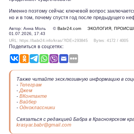
Именно поэтому сейчас ключевой вопрос заключается 
но и в том, почему спустя год после предыдущего не
Анна Моль
©
Babr24.com
ЭКОЛОГИЯ
ПРОИСШ
01.07.2026, 17:43
URL: https://babr24.info/kras/?IDE=293845
Bytes: 4172 / 4005
Поделиться в соцсетях:
Также читайте эксклюзивную информацию в соц
-
Телеграм
-
Джем
-
ВКонтакте
-
Вайбер
-
Одноклассники
Связаться с редакцией Бабра в Красноярском кра
krasyar.babr@gmail.com