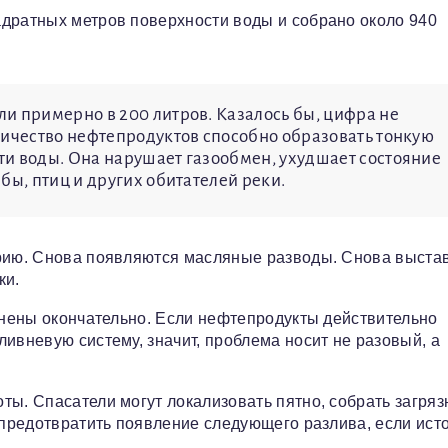
адратных метров поверхности воды и собрано около 940
и примерно в 200 литров. Казалось бы, цифра не
личество нефтепродуктов способно образовать тонкую
и воды. Она нарушает газообмен, ухудшает состояние
бы, птиц и других обитателей реки.
арию. Снова появляются масляные разводы. Снова выста
ки.
ранены окончательно. Если нефтепродукты действительно
ивневую систему, значит, проблема носит не разовый, а
ты. Спасатели могут локализовать пятно, собрать загря
 предотвратить появление следующего разлива, если ист