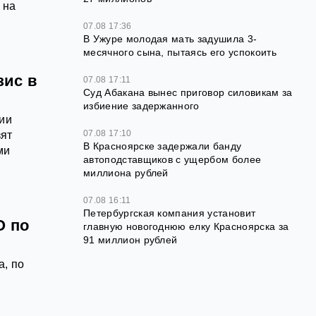
 на
07.08 17:36
В Ужуре молодая мать задушила 3-
месячного сына, пытаясь его успокоить
зис в
07.08 17:11
Суд Абакана вынес приговор силовикам за
избиение задержанного
нии
07.08 17:10
зят
В Красноярске задержали банду
ми
автоподставщиков с ущербом более
миллиона рублей
07.08 16:11
Петербургская компания установит
О по
главную новогоднюю елку Красноярска за
91 миллион рублей
, по