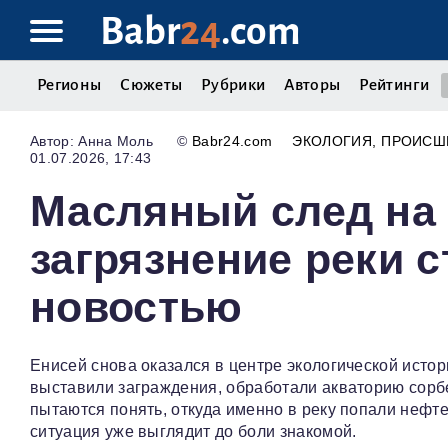
Babr
24
.com
Регионы
Сюжеты
Рубрики
Авторы
Рейтинги
Анна Моль
©
Babr24.com
ЭКОЛОГИЯ
ПРОИСШ
01.07.2026, 17:43
Масляный след на 
загрязнение реки 
новостью
Енисей снова оказался в центре экологической исто
выставили заграждения, обработали акваторию сорб
пытаются понять, откуда именно в реку попали нефт
ситуация уже выглядит до боли знакомой.