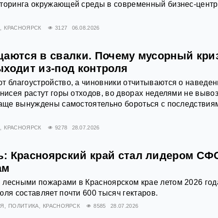
иторинга окружающей среды в современный бизнес-центр
Х
КРАСНОЯРСК
3127
06.08.2026
щаются в свалки. Почему мусорный кри
ыходит из-под контроля
т благоустройство, а чиновники отчитываются о наведе
Енисея растут горы отходов, во дворах неделями не выво
чаще вынуждены самостоятельно бороться с последствия
Х
КРАСНОЯРСК
9278
28.07.2026
: Красноярский край стал лидером СФ
ам
 лесными пожарами в Красноярском крае летом 2026 года
юля составляет почти 600 тысяч гектаров.
ИЯ
ПОЛИТИКА
КРАСНОЯРСК
8585
28.07.2026