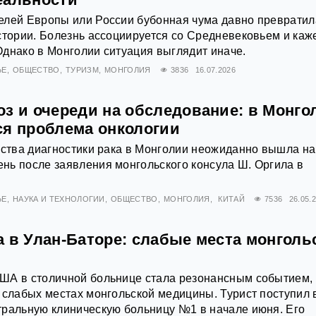
елей Европы или России бубонная чума давно превратил
стории. Болезнь ассоциируется со Средневековьем и каж
днако в Монголии ситуация выглядит иначе.
ЬЕ
ОБЩЕСТВО
ТУРИЗМ
МОНГОЛИЯ
3836
16.07.2026
оз и очереди на обследование: в Монго
ся проблема онкологии
ества диагностики рака в Монголии неожиданно вышла на
нь после заявления монгольского консула Ш. Оргила в
ЬЕ
НАУКА И ТЕХНОЛОГИИ
ОБЩЕСТВО
МОНГОЛИЯ
КИТАЙ
7536
26.05.
а в Улан-Баторе: слабые места монголь
ША в столичной больнице стала резонансным событием,
 слабых местах монгольской медицины. Турист поступил 
тральную клиническую больницу №1 в начале июня. Его