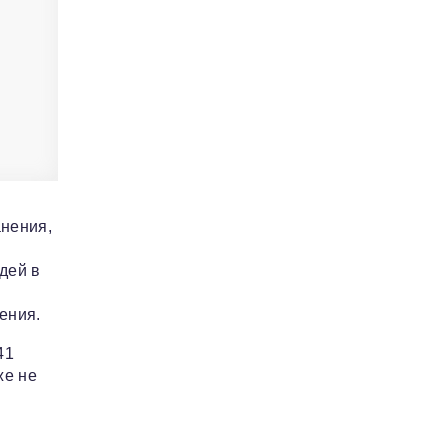
нения,
дей в
ения.
41
же не