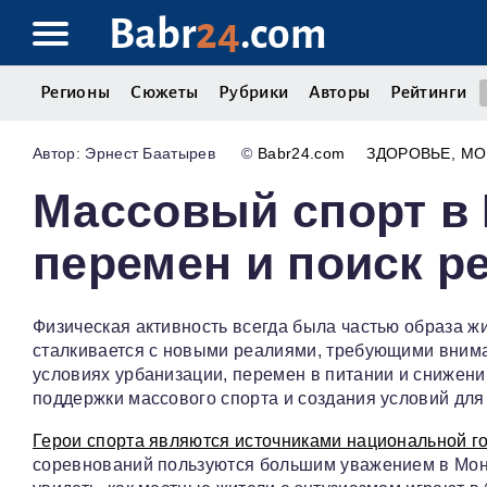
Babr
24
.com
Регионы
Сюжеты
Рубрики
Авторы
Рейтинги
Эрнест Баатырев
©
Babr24.com
ЗДОРОВЬЕ
МО
Массовый спорт в 
перемен и поиск р
Физическая активность всегда была частью образа ж
сталкивается с новыми реалиями, требующими вниман
условиях урбанизации, перемен в питании и снижени
поддержки массового спорта и создания условий для
Герои спорта являются источниками национальной г
соревнований пользуются большим уважением в Монг