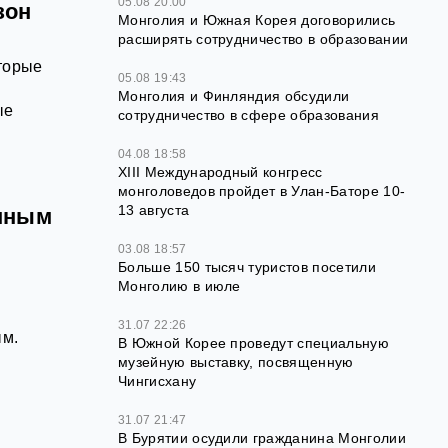
05.08 20:00
зон
Монголия и Южная Корея договорились
расширять сотрудничество в образовании
торые
05.08 19:43
Монголия и Финляндия обсудили
ые
сотрудничество в сфере образования
04.08 18:58
XIII Международный конгресс
монголоведов пройдет в Улан-Баторе 10-
13 августа
енным
03.08 18:57
Больше 150 тысяч туристов посетили
Монголию в июле
31.07 22:26
ым.
В Южной Корее проведут специальную
музейную выставку, посвященную
Чингисхану
31.07 21:47
В Бурятии осудили гражданина Монголии