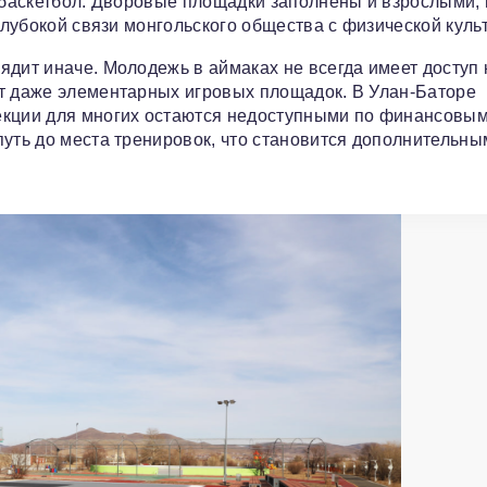
в баскетбол. Дворовые площадки заполнены и взрослыми, 
глубокой связи монгольского общества с физической куль
ядит иначе. Молодежь в аймаках не всегда имеет доступ 
ет даже элементарных игровых площадок. В Улан-Баторе
екции для многих остаются недоступными по финансовы
путь до места тренировок, что становится дополнительны