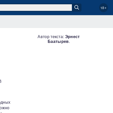
18+
Автор текста:
Эрнест
Баатырев
.
В
одных
можно