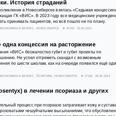
ки. История страданий
поликлиник в Новосибирске взялась «Седьмая концессио
жащая ГК «ВИС». В 2023 году все медицинские учрежден
ть принимать пациентов, но всё пошло не по плану.
ЭКОНОМИКА И БИЗНЕС
НОВОСИБИРСК
25762
23.09.2024
ё одна концессия на расторжение
ния «ВИС» безжалостно губит и губит проекты по
ашению. Не успел отгреметь скандал с возможным
ения по шести школам, как на очереди появился ещё од
ЭКОНОМИКА И БИЗНЕС
ПОЛИТИКА
НОВОСИБИРСК
27161
28.05.2024
osentyx) в лечении псориаза и других
ельный процесс при псориазе затрагивает кожу и сустав
 розоватыми чешуйчатыми высыпаниями, что обусловлен