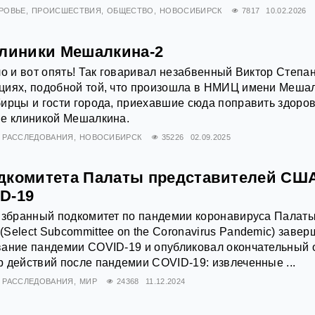
РОВЬЕ
ПРОИСШЕСТВИЯ
ОБЩЕСТВО
НОВОСИБИРСК
7817
10.02.2026
клиники Мешалкина-2
ло и вот опять! Так говаривал незабвенный Виктор Степа
циях, подобной той, что произошла в НМИЦ имени Мешал
ирцы и гости города, приехавшие сюда поправить здоров
ие клиникой Мешалкина.
РАССЛЕДОВАНИЯ
НОВОСИБИРСК
35226
02.09.2025
дкомитета Палаты представителей СШ
D-19
 Избранный подкомитет по пандемии коронавируса Палат
Select Subcommittee on the Coronavirus Pandemic) завер
вание пандемии COVID-19 и опубликовал окончательный 
 действий после пандемии COVID-19: извлеченные ...
РАССЛЕДОВАНИЯ
МИР
24368
11.12.2024