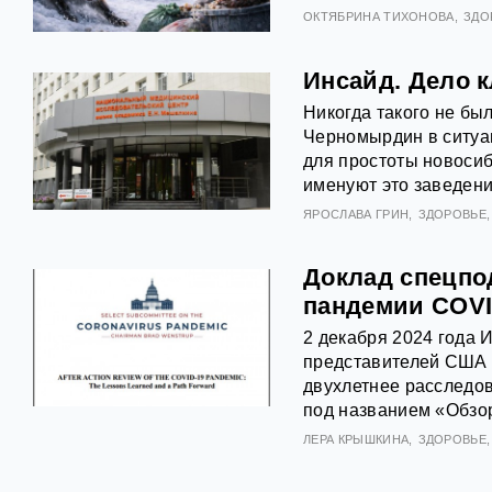
ОКТЯБРИНА ТИХОНОВА
ЗДО
Инсайд. Дело 
Никогда такого не бы
Черномырдин в ситуа
для простоты новосиб
именуют это заведен
ЯРОСЛАВА ГРИН
ЗДОРОВЬЕ
Доклад спецпо
пандемии COVI
2 декабря 2024 года
представителей США (
двухлетнее расследо
под названием «Обзор
ЛЕРА КРЫШКИНА
ЗДОРОВЬЕ