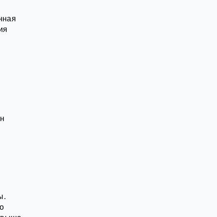
нная
ия
ин
ы.
о