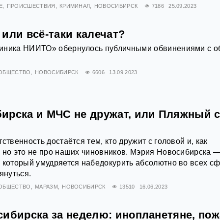
Е
ПРОИСШЕСТВИЯ
КРИМИНАЛ
НОВОСИБИРСК
7186
25.09.2023
или всё-таки калечат?
иника НИИТО» обернулось публичными обвинениями с о
ОБЩЕСТВО
НОВОСИБИРСК
6606
13.09.2023
ирска и МЧС не дружат, или Пляжный с
ственность достаётся тем, кто дружит с головой и, как
 но это не про наших чиновников. Мэрия Новосибирска —
 который умудряется набедокурить абсолютно во всех сф
януться.
ОБЩЕСТВО
МАРАЗМ
НОВОСИБИРСК
13510
16.06.2023
сибирска за неделю: инопланетяне, по