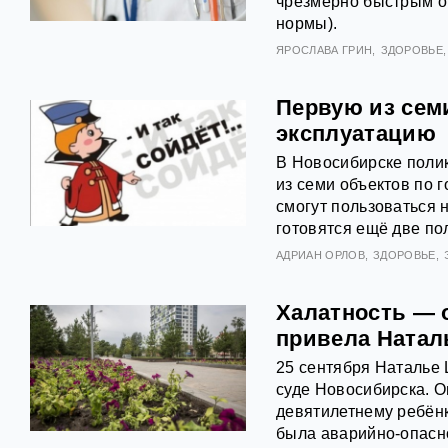
чрезмерно быстрым о
нормы).
ЯРОСЛАВА ГРИН
ЗДОРОВЬЕ
Первую из сем
эксплуатацию
В Новосибирске полик
из семи объектов по 
смогут пользоваться 
готовятся ещё две по
АДРИАН ОРЛОВ
ЗДОРОВЬЕ
Халатность — о
привела Натал
25 сентября Наталье
суде Новосибирска. О
девятилетнему ребёнк
была аварийно-опасно