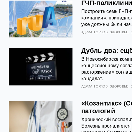
ГЧП-поликлини
Построить семь ГЧП-
компания», принадле
уже должны были нача
АДРИАН ОРЛОВ
ЗДОРОВЬЕ
Дубль два: ещ
В Новосибирске компа
концессионному согл
расторжением соглаш
кандидат.
АДРИАН ОРЛОВ
ЗДОРОВЬЕ
«Козэнтикс» (C
патологий
Хронический воспалит
Болезнь проявляется