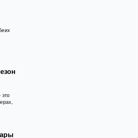
беих
езон
 это
ерах,
жары