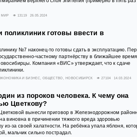
тмиранием верхнего слоя эпителия (примерно в пять ра
МИР
13119
26.05.2024
и поликлиник готовы ввести в
линику №7 наконец-то готовы сдать в эксплуатацию. Пе
государственно-частному партнёрству в ближайшее врем
новосибирцы. Компания «ВИС» утверждает, что к сдаче
ликлиники.
ЭКОНОМИКА И БИЗНЕС
ОБЩЕСТВО
НОВОСИБИРСК
27104
14.03.2024
дин из пороков человека. К чему она
ью Цветкову?
 Цветковой вынесли приговор в Железнодорожном район
на виновна в причинении тяжкого вреда здоровью
у из-за своей халатности. На ребёнка упала яблоня, кот
й, мальчик сильно пострадал.