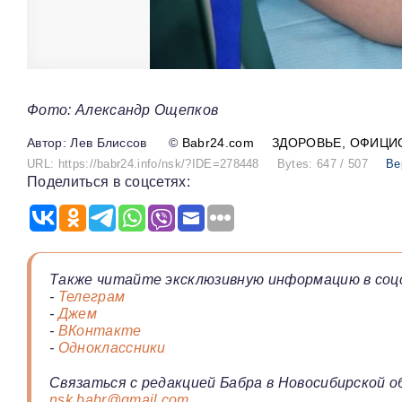
Фото: Александр Ощепков
Лев Блиссов
©
Babr24.com
ЗДОРОВЬЕ
ОФИЦИ
URL: https://babr24.info/nsk/?IDE=278448
Bytes: 647 / 507
Ве
Поделиться в соцсетях:
Также читайте эксклюзивную информацию в соц
-
Телеграм
-
Джем
-
ВКонтакте
-
Одноклассники
Связаться с редакцией Бабра в Новосибирской о
nsk.babr@gmail.com