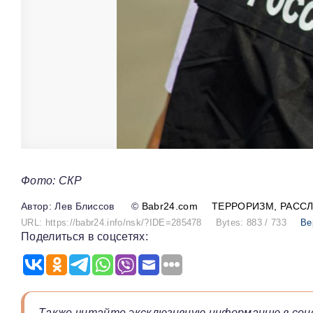
Фото: СКР
Лев Блиссов
©
Babr24.com
ТЕРРОРИЗМ
РАСС
URL: https://babr24.info/nsk/?IDE=285478
Bytes: 883 / 733
Ве
Поделиться в соцсетях:
Также читайте эксклюзивную информацию в соц