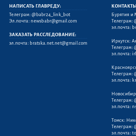
НАПИСАТЬ ГЛАВРЕДУ:
КОНТАКТ
Телеграм:
@babr24_link_bot
Бурятия и 
Эл.почта:
newsbabr@gmail.com
Телеграм:
эл.почта:
b
ЗАКАЗАТЬ РАССЛЕДОВАНИЕ:
Иркутск: А
эл.почта:
bratska.net.net@gmail.com
Телеграм:
эл.почта:
i
Энхжаргал
Красноярс
Жигмэд
Телеграм:
эл.почта:
k
Новосибир
Телеграм:
эл.почта:
n
Томск: Ни
Телеграм:
эл.почта:
t