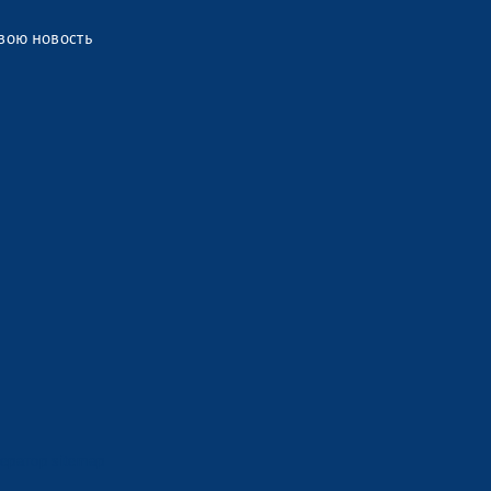
вою новость
ератор sitemap