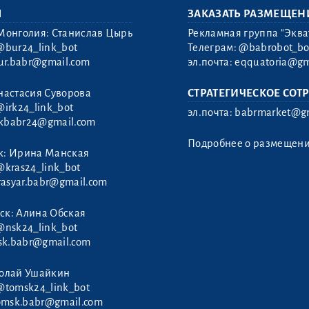
Ы
ЗАКАЗАТЬ РАЗМЕЩЕН
Монголия: Станислав Цырь
Рекламная группа "Эква
@bur24_link_bot
Телеграм:
@babrobot_bo
ur.babr@gmail.com
эл.почта:
eqquatoria@gm
настасия Суворова
СТРАТЕГИЧЕСКОЕ СОТ
@irk24_link_bot
эл.почта:
babrmarket@gm
rkbabr24@gmail.com
Подробнее о размещен
к: Ирина Манская
@kras24_link_bot
rasyar.babr@gmail.com
ск: Алина Обская
@nsk24_link_bot
sk.babr@gmail.com
колай Ушайкин
@tomsk24_link_bot
omsk.babr@gmail.com