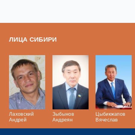
ЛИЦА СИБИРИ
Лаховский
Зыбынов
Цыбикжапов
Андрей
Андреян
Вячеслав