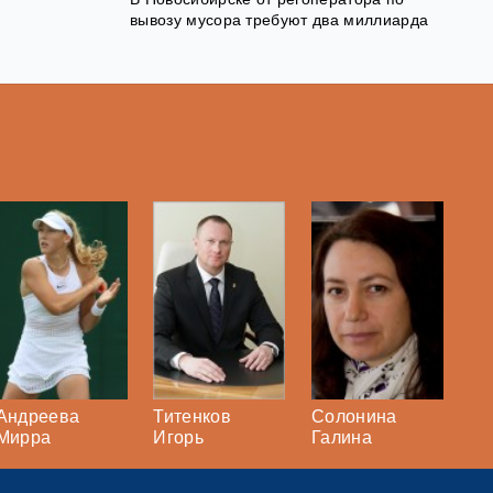
вывозу мусора требуют два миллиарда
Андреева
Титенков
Солонина
Мирра
Игорь
Галина