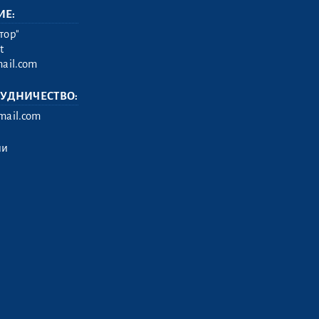
ИЕ:
тор"
t
ail.com
РУДНИЧЕСТВО:
ail.com
ии