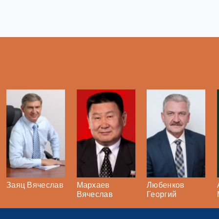
Заяц Вячеслав
Мархаев
Любенков
Вячеслав
Георгий