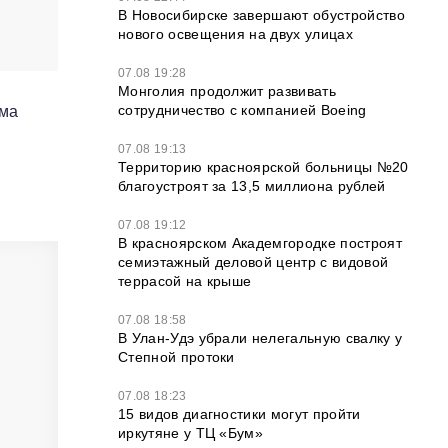
В Новосибирске завершают обустройство
нового освещения на двух улицах
07.08 19:28
Монголия продолжит развивать
сотрудничество с компанией Boeing
мма
07.08 19:13
Территорию красноярской больницы №20
благоустроят за 13,5 миллиона рублей
07.08 19:12
В красноярском Академгородке построят
семиэтажный деловой центр с видовой
террасой на крыше
07.08 18:58
В Улан-Удэ убрали нелегальную свалку у
Степной протоки
07.08 18:23
15 видов диагностики могут пройти
иркутяне у ТЦ «Бум»