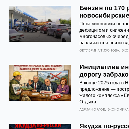
Бензин по 170 
новосибирские
Пока чиновники ново
дефицитом и снижени
многочасовых очередя
различаются почти вд
ОКТЯБРИНА ТИХОНОВА
ЭКО
Инициатива инт
дорогу забрак
В конце 2025 года в 
предложение — постро
жилого комплекса «Ев
Отдыха.
АДРИАН ОРЛОВ
ЭКОНОМИКА
Якудза по-русс