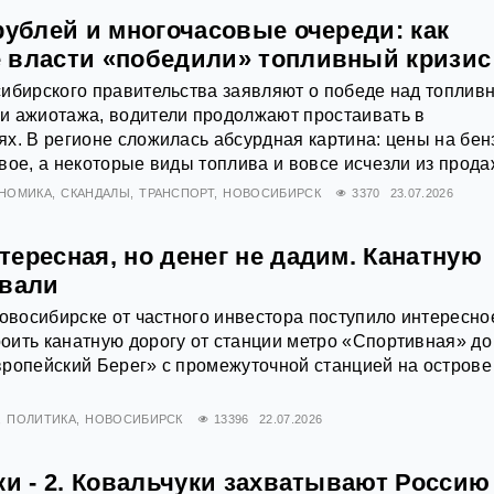
рублей и многочасовые очереди: как
 власти «победили» топливный кризис
сибирского правительства заявляют о победе над топлив
и ажиотажа, водители продолжают простаивать в
х. В регионе сложилась абсурдная картина: цены на бен
вое, а некоторые виды топлива и вовсе исчезли из прода
НОМИКА
СКАНДАЛЫ
ТРАНСПОРТ
НОВОСИБИРСК
3370
23.07.2026
ересная, но денег не дадим. Канатную
овали
Новосибирске от частного инвестора поступило интересно
ить канатную дорогу от станции метро «Спортивная» до
ропейский Берег» с промежуточной станцией на острове
ПОЛИТИКА
НОВОСИБИРСК
13396
22.07.2026
ки - 2. Ковальчуки захватывают Россию