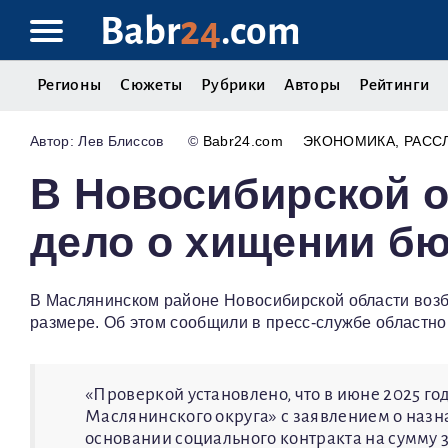
Babr
24
.com
Регионы
Сюжеты
Рубрики
Авторы
Рейтинги
Лев Блиссов
©
Babr24.com
ЭКОНОМИКА
РАСС
В Новосибирской о
дело о хищении б
В Маслянинском районе Новосибирской области возб
размере. Об этом сообщили в пресс-службе областно
«Проверкой установлено, что в июне 2025 г
Маслянинского округа» с заявлением о наз
основании социального контракта на сумму 