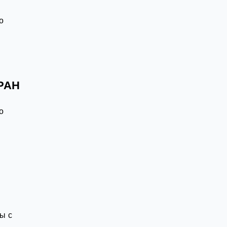
к
о
 РАН
к
о
ы с