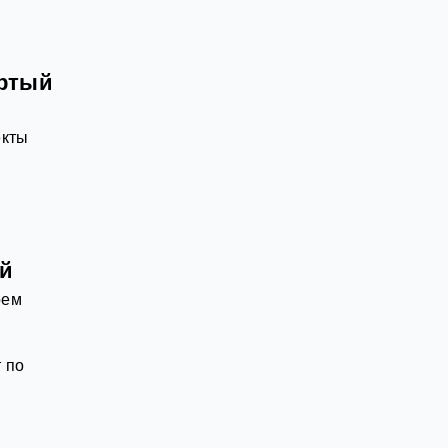
ёртый
екты
ей
оем
 по