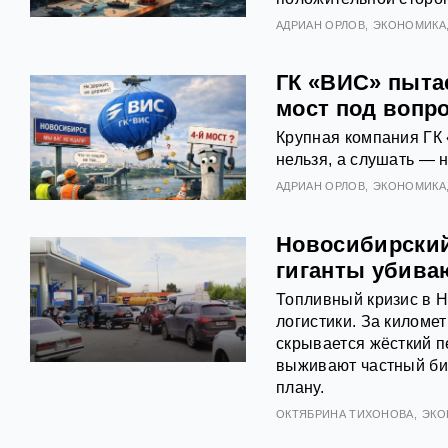
АДРИАН ОРЛОВ
ЭКОНОМИКА
ГК «ВИС» пыта
мост под вопр
Крупная компания ГК 
нельзя, а слушать — н
АДРИАН ОРЛОВ
ЭКОНОМИКА
Новосибирский
гиганты убива
Топливный кризис в Н
логистики. За килом
скрывается жёсткий п
выживают частный биз
плану.
ОКТЯБРИНА ТИХОНОВА
ЭКО