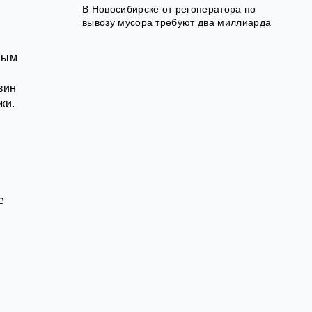
В Новосибирске от регоператора по
вывозу мусора требуют два миллиарда
ным
зин
жи.
е