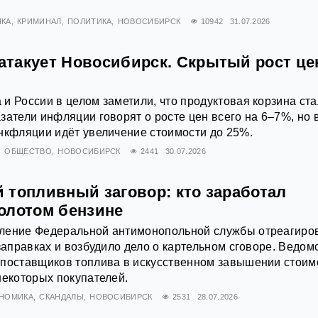
КА
КРИМИНАЛ
ПОЛИТИКА
НОВОСИБИРСК
10942
31.07.2026
такует Новосибирск. Скрытый рост це
и России в целом заметили, что продуктовая корзина ст
затели инфляции говорят о росте цен всего на 6–7%, но 
нкфляции идёт увеличение стоимости до 25%.
ОБЩЕСТВО
НОВОСИБИРСК
2441
30.07.2026
 топливный заговор: кто заработал
олотом бензине
ление Федеральной антимонопольной службы отреагиро
 заправках и возбудило дело о картельном сговоре. Ведом
 поставщиков топлива в искусственном завышении стоим
некоторых покупателей.
НОМИКА
СКАНДАЛЫ
НОВОСИБИРСК
2531
28.07.2026