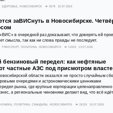
ЗДОРОВЬЕ
НОВОСИБИРСК
3978
15.07.2026
ется заВИСнуть в Новосибирске. Четв
осом
«ВИС» в очередной раз доказывает, что доверять ей про
ет смысла, так как ни слова правды не последует.
ТРАНСПОРТ
ПОЛИТИКА
НОВОСИБИРСК
14155
13.07.2026
 бензиновый передел: как нефтяные
ют частные АЗС под присмотром власт
овосибирской области оказался не просто случайным сб
етровыми очередями и астрономическими ценниками
ередел рынка, где крупные корпорации целенаправленно
нес, а региональные чиновники делают вид, что всё идёт
НОМИКА
ПОЛИТИКА
СКАНДАЛЫ
НОВОСИБИРСК
19224
10.07.2026