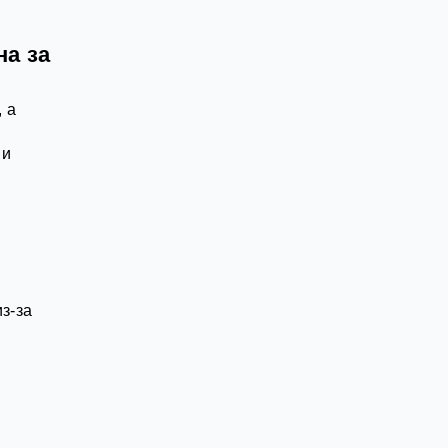
на за
 а
 и
з-за