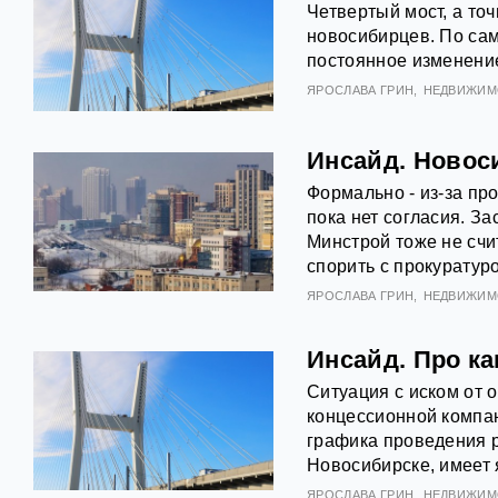
Четвертый мост, а точ
новосибирцев. По сам
постоянное изменение
ЯРОСЛАВА ГРИН
НЕДВИЖИМ
Инсайд. Новос
Формально - из-за пр
пока нет согласия. З
Минстрой тоже не сч
спорить с прокуратуро
ЯРОСЛАВА ГРИН
НЕДВИЖИМ
Инсайд. Про к
Ситуация с иском от 
концессионной компан
графика проведения р
Новосибирске, имеет
ЯРОСЛАВА ГРИН
НЕДВИЖИМ