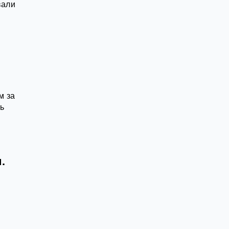
вали
м за
ь
.