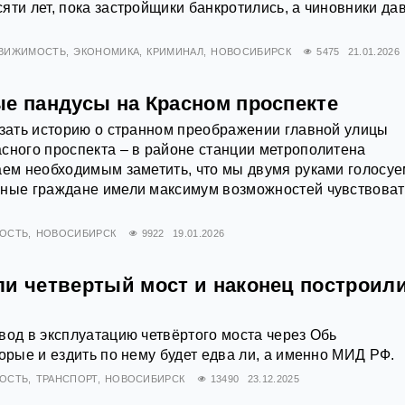
яти лет, пока застройщики банкротились, а чиновники да
ВИЖИМОСТЬ
ЭКОНОМИКА
КРИМИНАЛ
НОВОСИБИРСК
5475
21.01.2026
ые пандусы на Красном проспекте
азать историю о странном преображении главной улицы
сного проспекта – в районе станции метрополитена
аем необходимым заметить, что мы двумя руками голосуе
ьные граждане имели максимум возможностей чувствоват
ОСТЬ
НОВОСИБИРСК
9922
19.01.2026
ли четвертый мост и наконец построили
вод в эксплуатацию четвёртого моста через Обь
торые и ездить по нему будет едва ли, а именно МИД РФ.
ОСТЬ
ТРАНСПОРТ
НОВОСИБИРСК
13490
23.12.2025