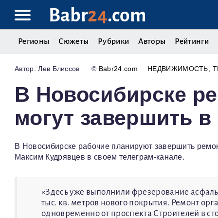
Babr
24
.com
Регионы
Сюжеты
Рубрики
Авторы
Рейтинги
Лев Блиссов
©
Babr24.com
НЕДВИЖИМОСТЬ
Т
В Новосибирске ре
могут завершить в
В Новосибирске рабочие планируют завершить ремон
Максим Кудрявцев в своем телеграм-канале.
«Здесь уже выполнили фрезерование асфальта
тыс. кв. метров нового покрытия. Ремонт о
одновременно от проспекта Строителей в сто