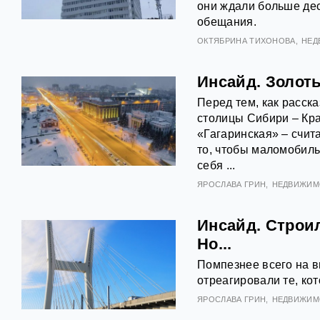
они ждали больше дес
обещания.
ОКТЯБРИНА ТИХОНОВА
НЕД
Инсайд. Золот
Перед тем, как расск
столицы Сибири – Кра
«Гагаринская» – счит
то, чтобы маломобил
себя ...
ЯРОСЛАВА ГРИН
НЕДВИЖИМ
Инсайд. Строи
Но...
Помпезнее всего на в
отреагировали те, ко
ЯРОСЛАВА ГРИН
НЕДВИЖИМ