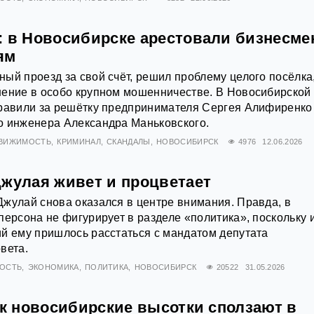
: в Новосибирске арестовали бизнесме
ям
ый проезд за свой счёт, решил проблему целого посёлка,
нение в особо крупном мошенничестве. В Новосибирской
правили за решётку предпринимателя Сергея Алифиренко
о инженера Александра Маньковского.
ВИЖИМОСТЬ
КРИМИНАЛ
СКАНДАЛЫ
НОВОСИБИРСК
4976
12.06.2026
Джулая живет и процветает
жулай снова оказался в центре внимания. Правда, в
персона не фигурирует в разделе «политика», поскольку и
й ему пришлось расстаться с мандатом депутата
вета.
ОСТЬ
ЭКОНОМИКА
ПОЛИТИКА
НОВОСИБИРСК
20522
31.05.2026
ак новосибирские высотки сползают в