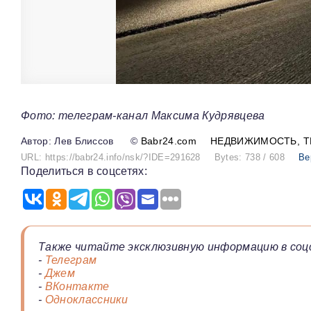
Фото: телеграм-канал Максима Кудрявцева
Лев Блиссов
©
Babr24.com
НЕДВИЖИМОСТЬ
Т
URL: https://babr24.info/nsk/?IDE=291628
Bytes: 738 / 608
Ве
Поделиться в соцсетях:
Также читайте эксклюзивную информацию в соц
-
Телеграм
-
Джем
-
ВКонтакте
-
Одноклассники