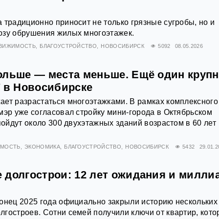
 традиционно приносит не только грязные сугробы, но и
озу обрушения жилых многоэтажек.
ВИЖИМОСТЬ
БЛАГОУСТРОЙСТВО
НОВОСИБИРСК
5092
08.05.2026
ольше — места меньше. Ещё один круп
Т в Новосибирске
ет разрастаться многоэтажками. В рамках комплексного
мэр уже согласовал стройку мини-города в Октябрьском
пойдут около 300 двухэтажных зданий возрастом в 60 лет
ИМОСТЬ
ЭКОНОМИКА
БЛАГОУСТРОЙСТВО
НОВОСИБИРСК
5432
29.01.2
 долгострои: 12 лет ожидания и милли
онец 2025 года официально закрыли историю нескольких
гостроев. Сотни семей получили ключи от квартир, кот