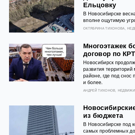
Ельцовку
В Новосибирске весна
вполне ощутимую угр
ОКТЯБРИНА ТИХОНОВА
НЕД
Многоэтажек б
договор по КР
Новосибирск продолжа
развития территорий 
районе, где под снос 
и более.
АНДРЕЙ ТИХОНОВ
НЕДВИЖ
Новосибирские
из бюджета
В Новосибирске под к
самых проблемных дол