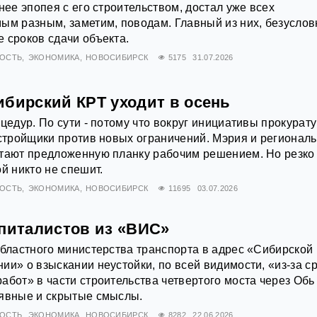
нее эпопея с его строительством, достал уже всех
ым разным, заметим, поводам. Главный из них, безуслов
 сроков сдачи объекта.
ОСТЬ
ЭКОНОМИКА
НОВОСИБИРСК
5175
31.07.2026
ибирский КРТ уходит в осень
оцедур. По сути - потому что вокруг инициативы прокурат
астройщики против новых ограничений. Мэрия и регионал
итают предложенную планку рабочим решением. Но резко
й никто не спешит.
ОСТЬ
ЭКОНОМИКА
НОВОСИБИРСК
11695
03.07.2026
апиталистов из «ВИС»
областного министерства транспорта в адрес «Сибирской
ии» о взыскании неустойки, по всей видимости, «из-за с
абот» в части строительства четвертого моста через Обь
 явные и скрытые смыслы.
ОСТЬ
ЭКОНОМИКА
НОВОСИБИРСК
8282
22.06.2026