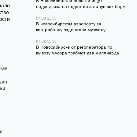
В Новосибирской области ищут
вало
подрядчика на поднятие затонувших барж
ство
07.08 11:58
ости
В новосибирском аэропорту за
контрабанду задержали мужчину
07.08 11:50
В Новосибирске от регоператора по
вывозу мусора требуют два миллиарда
ным
зин
жи.
е