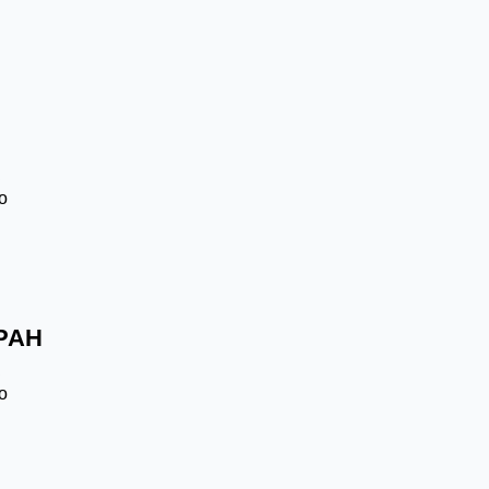
к
о
 РАН
к
о