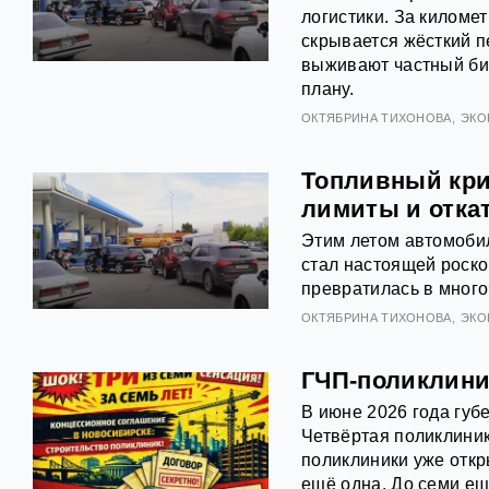
логистики. За килом
скрывается жёсткий п
выживают частный биз
плану.
ОКТЯБРИНА ТИХОНОВА
ЭКО
Топливный криз
лимиты и откат
Этим летом автомобил
стал настоящей роск
превратилась в много
ОКТЯБРИНА ТИХОНОВА
ЭКО
ГЧП-поликлиник
В июне 2026 года губ
Четвёртая поликлиник
поликлиники уже откр
ещё одна. До семи ещ