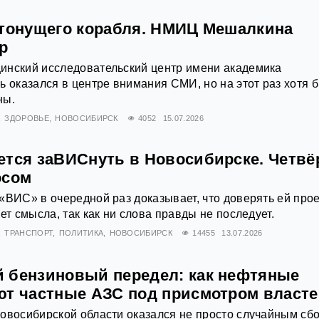
 тонущего корабля. НМИЦ Мешалкина
р
инский исследовательский центр имени академика
ь оказался в центре внимания СМИ, но на этот раз хотя б
ны.
ЗДОРОВЬЕ
НОВОСИБИРСК
4052
15.07.2026
ется заВИСнуть в Новосибирске. Четв
осом
«ВИС» в очередной раз доказывает, что доверять ей про
ет смысла, так как ни слова правды не последует.
ТРАНСПОРТ
ПОЛИТИКА
НОВОСИБИРСК
14455
13.07.2026
 бензиновый передел: как нефтяные
ют частные АЗС под присмотром власт
овосибирской области оказался не просто случайным сб