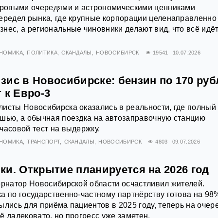
етровыми очередями и астрономическими ценниками
ередел рынка, где крупные корпорации целенаправленно
нес, а региональные чиновники делают вид, что всё идёт
НОМИКА
ПОЛИТИКА
СКАНДАЛЫ
НОВОСИБИРСК
19541
10.07.2026
ис в Новосибирске: бензин по 170 руб
 к Евро-3
исты Новосибирска оказались в реальности, где полный
ошью, а обычная поездка на автозаправочную станцию
часовой тест на выдержку.
НОМИКА
ТРАНСПОРТ
СКАНДАЛЫ
НОВОСИБИРСК
4803
09.07.2026
и. Открытие планируется на 2026 год
ернатор Новосибирской области осчастливил жителей.
а по государственно‑частному партнёрству готова на 98
ылись для приёма пациентов в 2025 году, теперь на очер
ё далековато, но прогресс уже заметен.