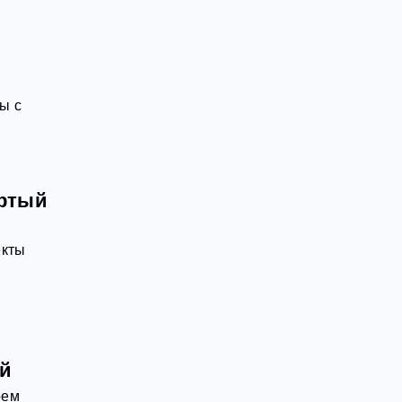
ы с
ёртый
екты
ей
оем