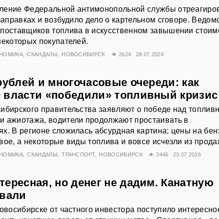
ление Федеральной антимонопольной службы отреагиро
 заправках и возбудило дело о картельном сговоре. Ведом
 поставщиков топлива в искусственном завышении стоим
некоторых покупателей.
НОМИКА
СКАНДАЛЫ
НОВОСИБИРСК
2624
28.07.2026
рублей и многочасовые очереди: как
 власти «победили» топливный кризис
сибирского правительства заявляют о победе над топлив
и ажиотажа, водители продолжают простаивать в
х. В регионе сложилась абсурдная картина: цены на бен
вое, а некоторые виды топлива и вовсе исчезли из прода
НОМИКА
СКАНДАЛЫ
ТРАНСПОРТ
НОВОСИБИРСК
3446
23.07.2026
ересная, но денег не дадим. Канатную
овали
Новосибирске от частного инвестора поступило интересно