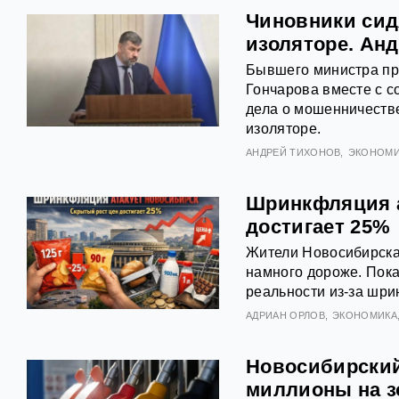
Чиновники сид
изоляторе. Ан
Бывшего министра пр
Гончарова вместе с с
дела о мошенничеств
изоляторе.
АНДРЕЙ ТИХОНОВ
ЭКОНОМИ
Шринкфляция а
достигает 25%
Жители Новосибирска 
намного дороже. Пока
реальности из‑за шри
АДРИАН ОРЛОВ
ЭКОНОМИКА
Новосибирский
миллионы на з