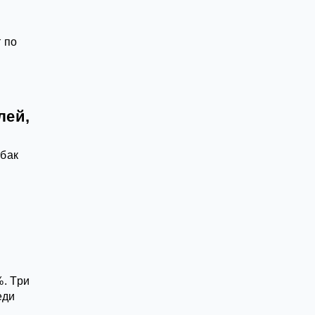
 по
лей,
 бак
%. Три
еди