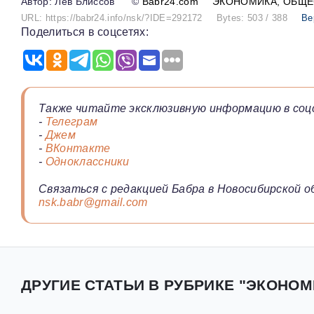
Лев Блиссов
©
Babr24.com
ЭКОНОМИКА
ОБЩЕ
URL: https://babr24.info/nsk/?IDE=292172
Bytes: 503 / 388
Ве
Поделиться в соцсетях:
Также читайте эксклюзивную информацию в соц
-
Телеграм
-
Джем
-
ВКонтакте
-
Одноклассники
Связаться с редакцией Бабра в Новосибирской о
nsk.babr@gmail.com
ДРУГИЕ СТАТЬИ В РУБРИКЕ "ЭКОНОМ