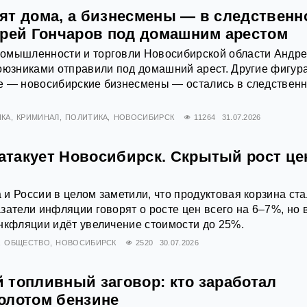
ят дома, а бизнесмены — в следственн
дрей Гончаров под домашним арестом
омышленности и торговли Новосибирской области Андр
оюзниками отправили под домашний арест. Другие фигур
е — новосибирские бизнесмены — остались в следствен
КА
КРИМИНАЛ
ПОЛИТИКА
НОВОСИБИРСК
11264
31.07.2026
такует Новосибирск. Скрытый рост це
и России в целом заметили, что продуктовая корзина ст
затели инфляции говорят о росте цен всего на 6–7%, но 
нкфляции идёт увеличение стоимости до 25%.
ОБЩЕСТВО
НОВОСИБИРСК
2520
30.07.2026
 топливный заговор: кто заработал
олотом бензине