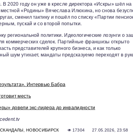
. В 2020 году он уже в кресле директора «Искры» шёл на
 местной «Родины» Вячеслава Илюхина, но снова безусп
ругах, сменил тактику и пошёл по списку «Партии пенсио
рным, пускай и со второй попытки.
нку региональной политики. Идеологические лозунги о за
ля коммерческих сделок. Партийные франшизы открыто
сть представителей крупного бизнеса, и как только
ый шум утихает, мандаты предсказуемо переходят в руки
езультата». Интервью Бабра
готовит месть
ры» довели экс-лидера до инвалидности
edent.tv
СКАНДАЛЫ
НОВОСИБИРСК
17304
27.05.2026, 23:58