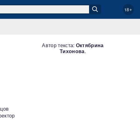
18+
Автор текста:
Октябрина
Тихонова
.
жцов
ректор