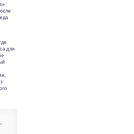
а»
После
реда
где
са для
ые
ый
ии.
з
ого
—