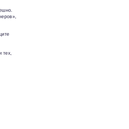
ешно.
неров»,
щите
 тех,