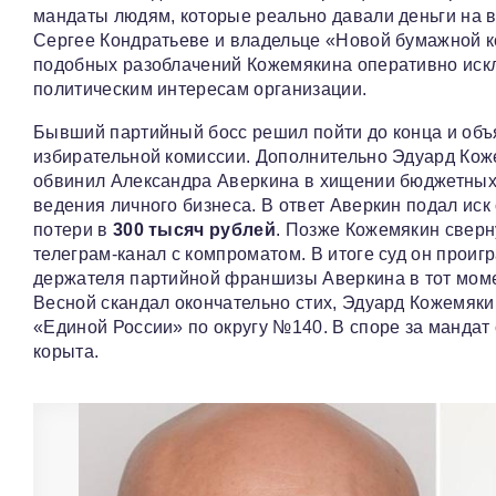
мандаты людям, которые реально давали деньги на 
Сергее Кондратьеве и владельце «Новой бумажной 
подобных разоблачений Кожемякина оперативно искл
политическим интересам организации.
Бывший партийный босс решил пойти до конца и объя
избирательной комиссии. Дополнительно Эдуард Кож
обвинил Александра Аверкина в хищении бюджетных 
ведения личного бизнеса. В ответ Аверкин подал иск
потери в
300 тысяч рублей
. Позже Кожемякин сверн
телеграм-канал с компроматом. В итоге суд он проиг
держателя партийной франшизы Аверкина в тот момен
Весной скандал окончательно стих, Эдуард Кожемяки
«Единой России» по округу №140. В споре за мандат 
корыта.