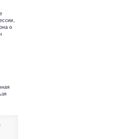
е
ессии,
она о
н
чная
ьзя
в