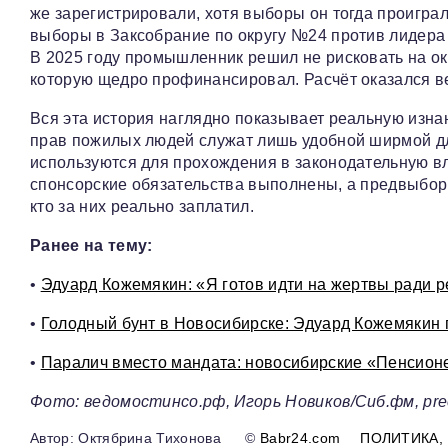
же зарегистрировали, хотя выборы он тогда проиграл
выборы в Заксобрание по округу №24 против лидера
В 2025 году промышленник решил не рисковать на ок
которую щедро профинансировал. Расчёт оказался ве
Вся эта история наглядно показывает реальную изна
прав пожилых людей служат лишь удобной ширмой д
используются для прохождения в законодательную вла
спонсорские обязательства выполнены, а предвыборн
кто за них реально заплатил.
Ранее на тему:
•
Эдуард Кожемякин: «Я готов идти на жертвы ради р
•
Голодный бунт в Новосибирске: Эдуард Кожемякин 
•
Паралич вместо мандата: новосибирские «Пенсионе
Фото: ведомостинсо.рф, Игорь Новиков/Сиб.фм, prec
Октябрина Тихонова
©
Babr24.com
ПОЛИТИКА