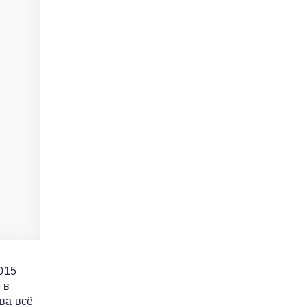
015
 в
ва всё