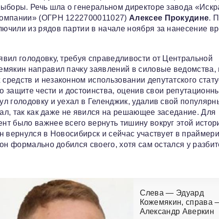
выборы. Речь шла о генеральном директоре завода «Искр
компании» (ОГРН 1222700011027)
Алексее Прокудине
. 
ючили из рядов партии в начале ноября за нанесение в
вил голодовку, требуя справедливости от Центральной
емякин направил пачку заявлений в силовые ведомства, 
средств и незаконном использовании депутатского стату
 о защите чести и достоинства, оценив свои репутационн
ул голодовку и уехал в Геленджик, удалив свой популярн
рал, так как даже не явился на решающее заседание. Для
т было важнее всего вернуть тишину вокруг этой истор
н вернулся в Новосибирск и сейчас участвует в праймери
он формально добился своего, хотя сам остался у разбит
Слева — Эдуард
Кожемякин, справа 
Александр Аверкин