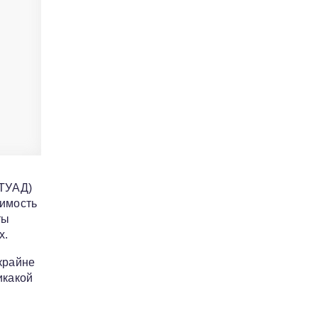
(ТУАД)
оимость
ты
х.
крайне
икакой