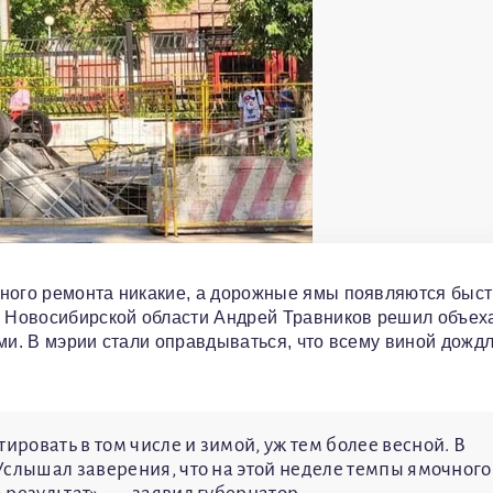
чного ремонта никакие, а дорожные ямы появляются быст
р Новосибирской области Андрей Травников решил объех
ами. В мэрии стали оправдываться, что всему виной дожд
овать в том числе и зимой, уж тем более весной. В
Услышал заверения, что на этой неделе темпы ямочного