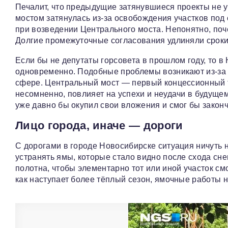
Печалит, что предыдущие затянувшиеся проекты не у
мостом затянулась из‑за освобождения участков под 
при возведении Центрального моста. Непонятно, по
Долгие промежуточные согласования удлиняли сроки,
Если бы не депутаты горсовета в прошлом году, то 
одновременно. Подобные проблемы возникают из‑за
сфере. Центральный мост — первый концессионный тр
несомненно, повлияет на успехи и неудачи в будуще
уже давно бы окупил свои вложения и смог бы законч
Лицо города, иначе — дороги
С дорогами в городе Новосибирске ситуация ничуть н
устранять ямы, которые стало видно после схода сн
полотна, чтобы элементарно тот или иной участок см
как наступает более тёплый сезон, ямочные работы