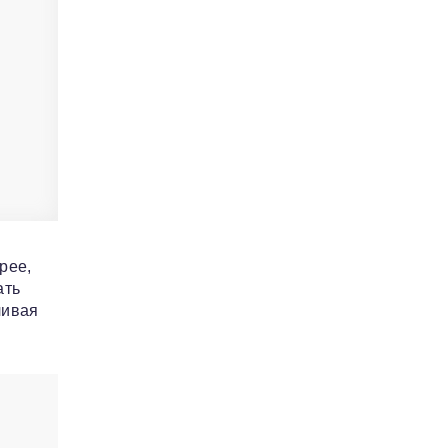
рее,
ать
ливая