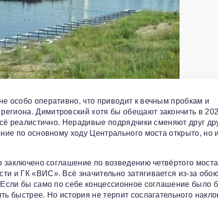
не особо оперативно, что приводит к вечным пробкам и
егиона. Димитровский хотя бы обещают закончить в 2027
 всё реалистично. Нерадивые подрядчики сменяют друг дру
ение по основному ходу Центрального моста открыто, но и
ло заключено соглашение по возведению четвёртого моста
ти и ГК «ВИС». Всё значительно затягивается из‑за обо
. Если бы само по себе концессионное соглашение было 
ть быстрее. Но история не терпит сослагательного накл