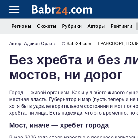
Babr
24
.com
Регионы
Сюжеты
Рубрики
Авторы
Рейтинги
Адриан Орлов
©
Babr24.com
ТРАНСПОРТ
ПОЛ
Без хребта и без л
мостов, ни дорог
Город — живой организм. Как и у любого живого сущес
местная власть. Губернатор и мэр (пусть теперь и не
хотя бы в удовлетворительном состоянии и мог полно
хребта, ни лица. Есть надежда, что это временно, н
Мост, иначе — хребет города
В мае 2026 года стало известно о переносе капитал