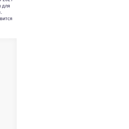
ы для
.
авится