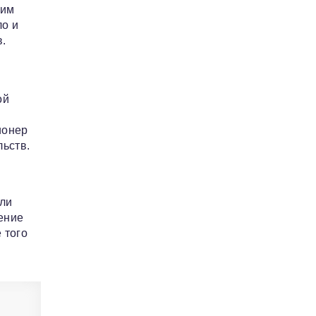
ким
ло и
в.
ой
ионер
льств.
али
ение
 того