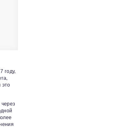
 году,
га,
 это
 через
юдной
более
онения