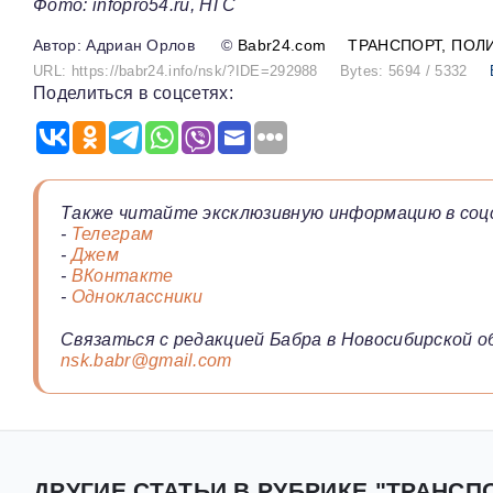
Фото: infopro54.ru, НГС
Адриан Орлов
©
Babr24.com
ТРАНСПОРТ
ПОЛ
URL: https://babr24.info/nsk/?IDE=292988
Bytes: 5694 / 5332
Поделиться в соцсетях:
Также читайте эксклюзивную информацию в соц
-
Телеграм
-
Джем
-
ВКонтакте
-
Одноклассники
Связаться с редакцией Бабра в Новосибирской о
nsk.babr@gmail.com
ДРУГИЕ СТАТЬИ В РУБРИКЕ "ТРАНСП