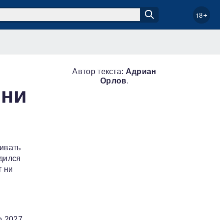
18+
Автор текста:
Адриан
Орлов
.
 ни
живать
одился
т ни
о 2027