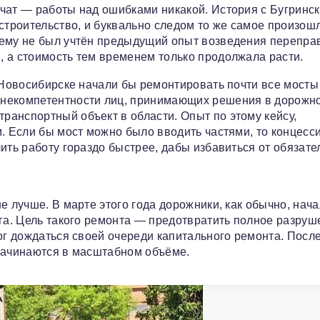
чат — работы над ошибками никакой. История с Бугринс
строительство, и буквально следом то же самое произош
чему не был учтён предыдущий опыт возведения перепра
 а стоимость тем временем только продолжала расти.
в Новосибирске начали бы ремонтировать почти все мосты
 некомпетентности лиц, принимающих решения в дорожн
анспортный объект в области. Опыт по этому кейсу,
м. Если бы мост можно было вводить частями, то концесс
ить работу гораздо быстрее, дабы избавиться от обязате
е лучше. В марте этого года дорожники, как обычно, нач
ега. Цель такого ремонта — предотвратить полное разруш
ог дождаться своей очереди капитального ремонта. После
 начинаются в масштабном объёме.