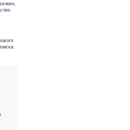
вачкин,
ство.
вового
омска.
о