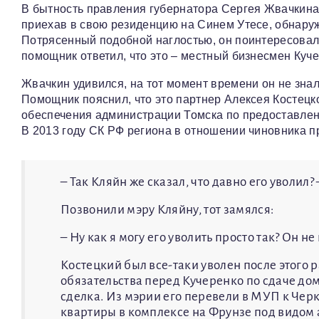
В бытность правления губернатора Сергея Жвачкина в
приехав в свою резиденцию на Синем Утесе, обнаружи
Потрясенный подобной наглостью, он поинтересовался
помощник ответил, что это – местный бизнесмен Куче
Жвачкин удивился, на тот момент времени он не знал 
Помощник пояснил, что это партнер Алексея Костецк
обеспечения администрации Томска по предоставлен
В 2013 году СК РФ региона в отношении чиновника п
– Так Кляйн же сказал, что давно его уволил
Позвонили мэру Кляйну, тот замялся:
– Ну как я могу его уволить просто так? Он 
Костецкий был все-таки уволен после этого р
обязательства перед Кучеренко по сдаче домо
сделка. Из мэрии его перевели в МУП к Черк
квартиры в комплексе на Фрунзе под видом 