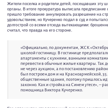
Жители поселка и родители детей, посещавших эту ш
органы. В итоге прокуратура выписала предписание 
пришло требование аннулировать разрешение на стр
удовольствием, но Кучеренко подал в суд и попытал
долгострой со всеми отсюда вытекающими: брошенны
считал, что правда на его стороне.
«Официально, по документам, ЖСК «Октябрь
школой гостиницу. В гостинице предполагал
апартаменты с кухнями, ванными комнатами
перевести в обычные жилые квартиры. Так д
не через аукцион, а по постановлению райо
был построен дом и на Красноармейской, 35.
общественные здания, поэтому пришлось идт
законно. Как и стройка на Синем утесе», – р
помощница Виктора Кучеренко.