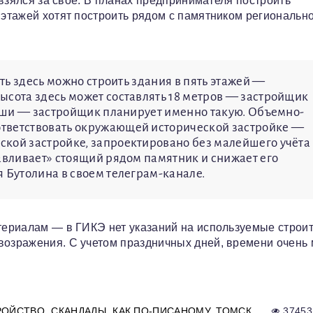
ь взялся за свое. В планах предпринимателя построить
 этажей хотят построить рядом с памятником региональн
сть здесь можно строить здания в пять этажей —
ысота здесь может составлять 18 метров — застройщик
крыши — застройщик планирует именно такую. Объемно-
тветствовать окружающей исторической застройке —
ской застройке, запроектировано без малейшего учёта
давливает» стоящий рядом памятник и снижает его
 Бутолина в своем телеграм-канале.
атериалам — в ГИКЭ нет указаний на используемые строи
возражения. С учетом праздничных дней, времени очень 
РОЙСТВО
СКАНДАЛЫ
КАК ПО-ПИСАНОМУ
ТОМСК
37453