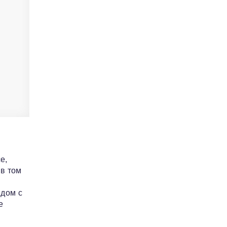
е,
 в том
ядом с
е