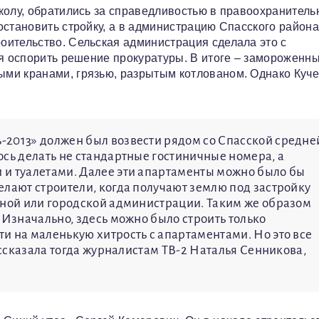
колу, обратились за справедливостью в правоохранител
остановить стройку, а в администрацию Спасского района
оительство. Сельская администрация сделала это с
ся оспорить решение прокуратуры. В итоге – замороженн
ми кранами, грязью, разрытым котлованом. Однако Куч
-2013» должен был возвести рядом со Спасской средне
ось делать не стандартные гостиничные номера, а
 и туалетами. Далее эти апартаменты можно было бы
елают строители, когда получают землю под застройку
нной или городской администрации. Таким же образом
 Изначально, здесь можно было строить только
и на маленькую хитрость с апартаментами. Но это все
ассказала тогда журналистам ТВ-2 Наталья Сенникова,