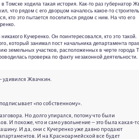
 Томске ходила такая история. Как-то раз губернатор Ж
л, что рядом с его дворцом началось какое-то строитель
, кто это пытается поселиться рядом с ним. На что его
ренко.
никакого Кучеренко. Он поинтересовался, кто это такой.
ого, который занимал пост начальника департамента пра
ию земельных участков, расположенных в черте города Т
роводилась проверка по факту незаконной деятельности.
? – удивился Жвачкин.
не подписывает «по собственному».
азговора. Но долго упирался, потому что были
в. И похоже, что и само увольнение – это была какая-т
ашину. И да, они с Кучеренко уже давно продают
апартаментов. И на Красноармейской все будет