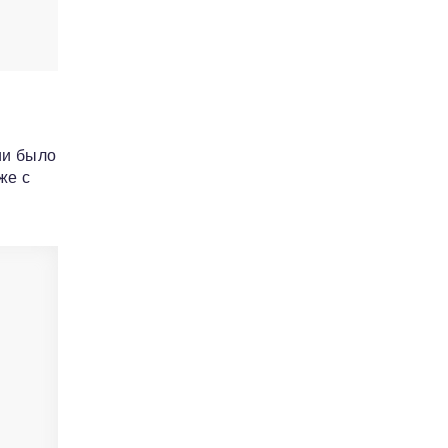
ии было
же с