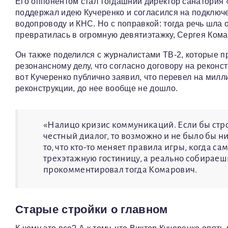
Его оппонентом стал тогдашний директор санатория 
поддержал идею Кучеренко и согласился на подключ
водопроводу и КНС. Но с поправкой: тогда речь шла 
превратилась в огромную девятиэтажку, Сергея Кома
Он также поделился с журналистами ТВ-2, которые п
резонансному делу, что согласно договору на рекон
вот Кучеренко публично заявил, что перевел на мил
реконструкции, до нее вообще не дошло.
«Налицо кризис коммуникаций. Если бы стро
честный диалог, то возможно и не было бы н
то, что кто-то меняет правила игры, когда с
трехэтажную гостиницу, а реально собираеш
прокомментировал тогда Комарович.
Старые стройки о главном