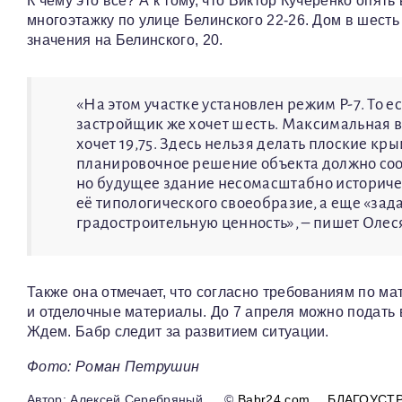
К чему это все? А к тому, что Виктор Кучеренко опят
многоэтажку по улице Белинского 22-26. Дом в шесть
значения на Белинского, 20.
«На этом участке установлен режим Р-7. То е
застройщик же хочет шесть. Максимальная в
хочет 19,75. Здесь нельзя делать плоские 
планировочное решение объекта должно соо
но будущее здание несомасштабно историче
её типологического своеобразие, а еще «за
градостроительную ценность», – пишет Олеся
Также она отмечает, что согласно требованиям по м
и отделочные материалы. До 7 апреля можно подать 
Ждем. Бабр следит за развитием ситуации.
Фото: Роман Петрушин
Алексей Серебряный
©
Babr24.com
БЛАГОУСТ