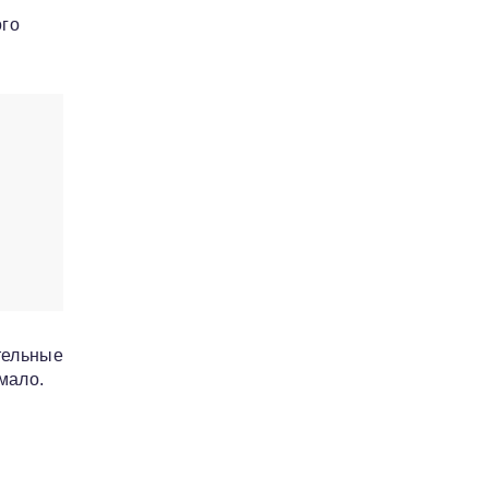
ого
тельные
мало.