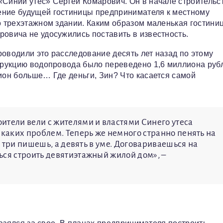
«Синий утес» Сергей Комарович. Он в начале строительс
ение будущей гостиницы предпринимателя к местному
о трехэтажном здании. Каким образом маленькая гостини
ровича не удосужились поставить в известность.
роводили это расследование десять лет назад по этому
струкцию водопровода было переведено 1,6 миллиона руб
лион больше… Где деньги, Зин? Что касается самой
ители вели с жителями и властями Синего утеса
икаких проблем. Теперь же немного странно пенять на
ам три пишешь, а девять в уме. Договариваешься на
ься строить девятиэтажный жилой дом», –