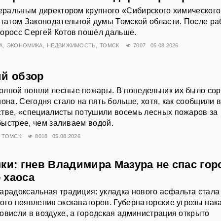
неральным директором крупного «Сибирского химического
утатом Законодательной думы Томской области. После р
норосс Сергей Котов пошёл дальше.
А
ЭКОНОМИКА
НЕДВИЖИМОСТЬ
ТОМСК
7007
05.08.2026
ий обзор
олной пошли лесные пожары. В понедельник их было сор
она. Сегодня стало на пять больше, хотя, как сообщили 
стве, «специалисты потушили восемь лесных пожаров за
 быстрее, чем заливаем водой.
ТОМСК
8018
05.08.2026
ки: гнев Владимира Мазура не спас гор
 хаоса
арадоксальная традиция: укладка нового асфальта стала
ого появления экскаваторов. Губернаторские угрозы нак
овисли в воздухе, а городская администрация открыто