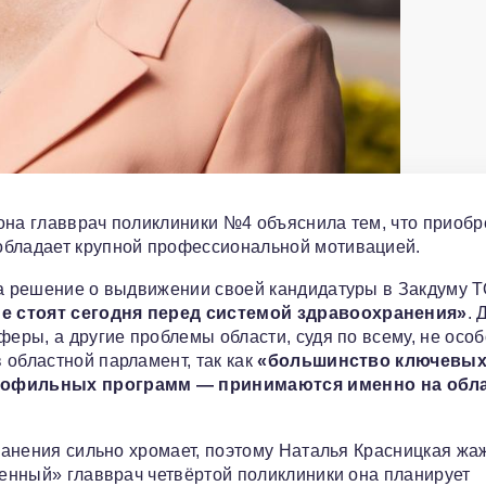
она главврач поликлиники №4 объяснила тем, что приобр
обладает крупной профессиональной мотивацией.
ла решение о выдвижении своей кандидатуры в Закдуму 
ые стоят сегодня перед системой здравоохранения»
. 
феры, а другие проблемы области, судя по всему, не особ
 областной парламент, так как
«большинство ключевы
рофильных программ — принимаются именно на обл
хранения сильно хромает, поэтому Наталья Красницкая жа
венный» главврач четвёртой поликлиники она планирует