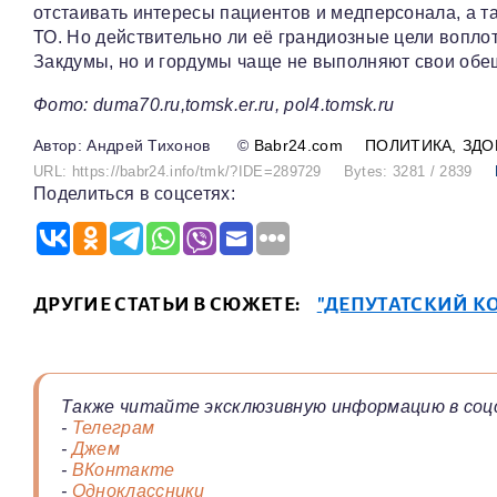
отстаивать интересы пациентов и медперсонала, а т
ТО. Но действительно ли её грандиозные цели воплотя
Закдумы, но и гордумы чаще не выполняют свои обе
Фото: duma70.ru,tomsk.er.ru, pol4.tomsk.ru
Андрей Тихонов
©
Babr24.com
ПОЛИТИКА
ЗДО
URL: https://babr24.info/tmk/?IDE=289729
Bytes: 3281 / 2839
Поделиться в соцсетях:
ДРУГИЕ СТАТЬИ В СЮЖЕТЕ:
"ДЕПУТАТСКИЙ К
Также читайте эксклюзивную информацию в соц
-
Телеграм
-
Джем
-
ВКонтакте
-
Одноклассники