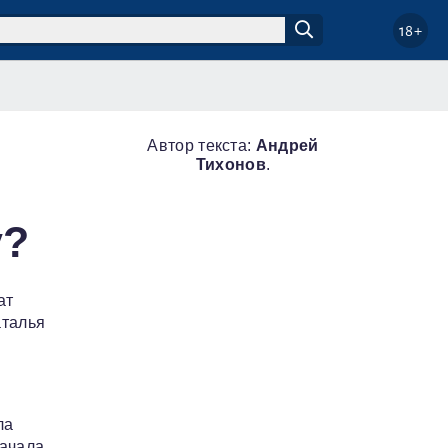
18+
Автор текста:
Андрей
Тихонов
.
у?
ат
аталья
ла
начала