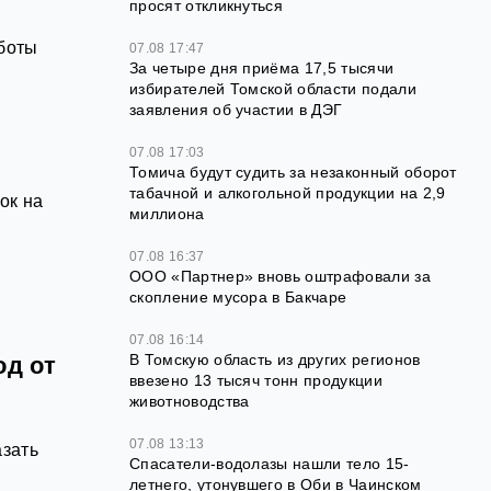
просят откликнуться
аботы
07.08 17:47
За четыре дня приёма 17,5 тысячи
избирателей Томской области подали
заявления об участии в ДЭГ
07.08 17:03
Томича будут судить за незаконный оборот
табачной и алкогольной продукции на 2,9
ок на
миллиона
в
07.08 16:37
ООО «Партнер» вновь оштрафовали за
скопление мусора в Бакчаре
07.08 16:14
В Томскую область из других регионов
од от
ввезено 13 тысяч тонн продукции
животноводства
07.08 13:13
азать
Спасатели-водолазы нашли тело 15-
летнего, утонувшего в Оби в Чаинском