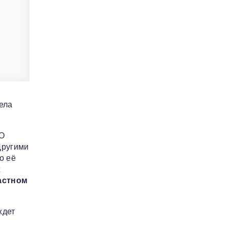
ела
ТО
Другими
о её
х
астном
ждет