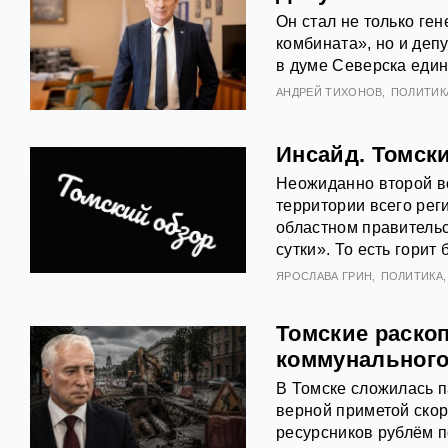
Он стал не только ге
комбината», но и деп
в думе Северска еди
АНДРЕЙ ТИХОНОВ
ПОЛИТИК
Инсайд. Томск
Неожиданно второй в
территории всего реги
областном правитель
сутки». То есть горит
ЯРОСЛАВА ГРИН
ПОЛИТИКА
Томские раскоп
коммунального
В Томске сложилась п
верной приметой скор
ресурсников рублём п