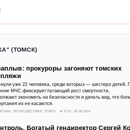
:
А" (ТОМСК)
аплыв: прокуроры загоняют томских
 пляжи
онули уже 22 человека, среди которых — шестеро детей. 
ение МЧС фиксирует пугающий рост смертности,
лжают экономить на безопасности и делать вид, что бо
купания их не касаются.
ИТИКА
ПРОИСШЕСТВИЯ
ТОМСК
5710
06.08.2026
нтроль. Богатый гендиректор Сергей К