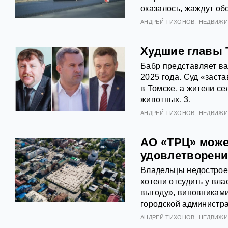
оказалось, жаждут обо
АНДРЕЙ ТИХОНОВ
НЕДВИЖ
Худшие главы Т
Бабр представляет ва
2025 года. Суд «заст
в Томске, а жители с
животных. 3.
АНДРЕЙ ТИХОНОВ
НЕДВИЖ
АО «ТРЦ» может
удовлетворен
Владельцы недостроен
хотели отсудить у вл
выгоду», виновниками
городской администра
АНДРЕЙ ТИХОНОВ
НЕДВИЖ