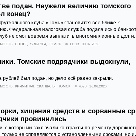
стве подан. Неужели величию томского
л конец?
футбольного клуба «Томь» становится всё ближе к
ию. Федеральная налоговая служба подала иск о банкро
 клуб не смог вовремя выплатить многомиллионные долги.
ИМОСТЬ
СПОРТ
КУЛЬТУРА
ТОМСК
11113
30.07.2026
ики. Томские подрядчики выдохнули,
а рублей был подан, но дело всё равно закрыли.
ИМОСТЬ
КРИМИНАЛ
СКАНДАЛЫ
ТОМСК
4598
16.06.2026
орки, хищения средств и сорванные ср
дчики провинились
, с которыми заключали контракты по ремонту дорожног
е только не справляются с установленными сроками, но и,