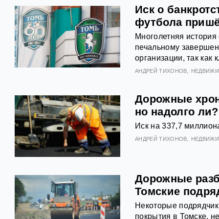
Иск о банкрот
футбола пришё
Многолетняя история 
печальному завершен
организации, так как
АНДРЕЙ ТИХОНОВ
НЕДВИЖ
Дорожные хрон
но надолго ли?
Иск на 337,7 миллион
АНДРЕЙ ТИХОНОВ
НЕДВИЖ
Дорожные разб
Томские подря
Некоторые подрядчики
покрытия в Томске, н