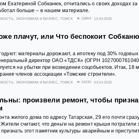
м Екатериной Собканюк, отчитались о своих доходах за
аботал больше – в нашем материале.
ИМОСТЬ
ЭКОНОМИКА И БИЗНЕС
ТОМСК
26864
10.04.2025
оже плачут, или Что беспокоит Собканю
годуют: материалы дорожают, а ипотеку под 30% годовых
 генеральный директор ОАО «ТДСК» (ОГРН 1027000761040
уется на убытки при возведении соцобъектов. Итак, 18 
рание членов ассоциации «Томские строители».
ИМОСТЬ
ЭКОНОМИКА И БИЗНЕС
ТОМСК
26240
03.04.2025
льны: произвели ремонт, чтобы призна
м
нта жилого дома по адресу Татарская, 29 его почти сраз
Жители считают, что деньги на ремонт крыши потратили 
 признать этот памятник культуры аварийным и приступи