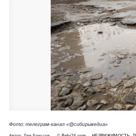
Фото: телеграм-канал «@сибирьмедиа»
Лев Блиссов
©
Babr24.com
НЕДВИЖИМОСТЬ
Т