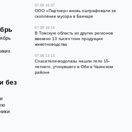
07.08 16:37
ООО «Партнер» вновь оштрафовали за
скопление мусора в Бакчаре
07.08 16:14
ябрь
В Томскую область из других регионов
тябрь
ввезено 13 тысяч тонн продукции
животноводства
г
диких
07.08 13:13
Спасатели-водолазы нашли тело 15-
летнего, утонувшего в Оби в Чаинском
районе
и без
ти
ную
ники