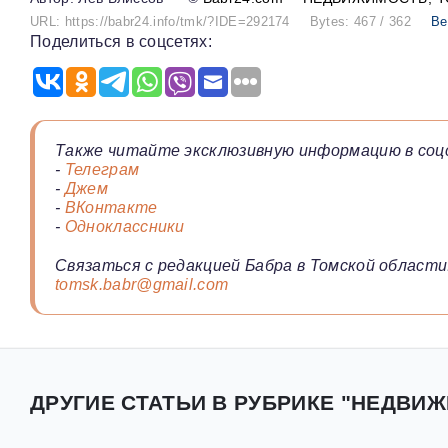
URL: https://babr24.info/tmk/?IDE=292174
Bytes: 467 / 362
Ве
Поделиться в соцсетях:
Также читайте эксклюзивную информацию в соц
-
Телеграм
-
Джем
-
ВКонтакте
-
Одноклассники
Связаться с редакцией Бабра в Томской области
tomsk.babr@gmail.com
ДРУГИЕ СТАТЬИ В РУБРИКЕ "НЕДВИЖ