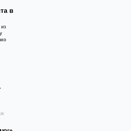
та в
 из
у
ако
,
025
ику»