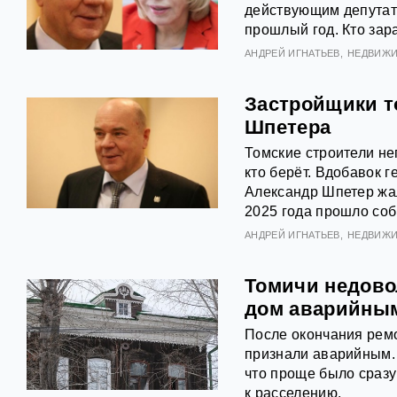
действующим депутато
прошлый год. Кто зар
АНДРЕЙ ИГНАТЬЕВ
НЕДВИЖ
Застройщики т
Шпетера
Томские строители не
кто берёт. Вдобавок
Александр Шпетер жал
2025 года прошло соб
АНДРЕЙ ИГНАТЬЕВ
НЕДВИЖ
Томичи недово
дом аварийны
После окончания ремо
признали аварийным. 
что проще было сразу
к расселению.