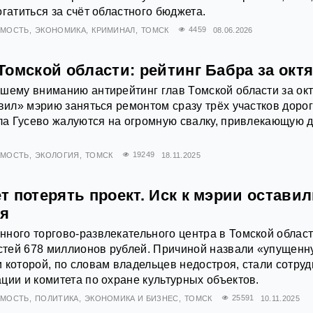
гатиться за счёт областного бюджета.
ИМОСТЬ
ЭКОНОМИКА
КРИМИНАЛ
ТОМСК
4459
08.06.2026
омской области: рейтинг Бабра за окт
шему вниманию антирейтинг глав Томской области за ок
авил» мэрию заняться ремонтом сразу трёх участков доро
ела Гусево жалуются на огромную свалку, привлекающую 
ИМОСТЬ
ЭКОЛОГИЯ
ТОМСК
19249
18.11.2025
 потерять проект. Иск к мэрии оставил
ия
ного торгово-развлекательного центра в Томской облас
астей 678 миллионов рублей. Причиной назвали «упущен
 которой, по словам владельцев недостроя, стали сотруд
ции и комитета по охране культурных объектов.
ИМОСТЬ
ПОЛИТИКА
ЭКОНОМИКА И БИЗНЕС
ТОМСК
25591
10.11.2025