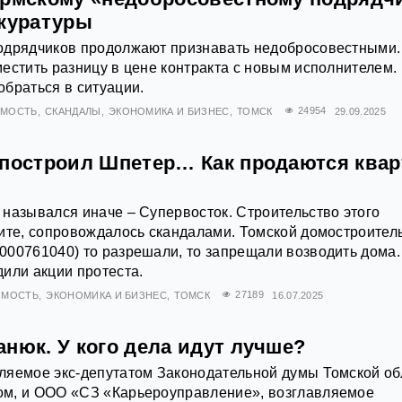
окуратуры
одрядчиков продолжают признавать недобросовестными
естить разницу в цене контракта с новым исполнителем.
браться в ситуации.
ИМОСТЬ
СКАНДАЛЫ
ЭКОНОМИКА И БИЗНЕС
ТОМСК
24954
29.09.2025
 построил Шпетер… Как продаются ква
назывался иначе – Супервосток. Строительство этого
ите, сопровождалось скандалами. Томской домостроител
00761040) то разрешали, то запрещали возводить дома.
или акции протеста.
ИМОСТЬ
ЭКОНОМИКА И БИЗНЕС
ТОМСК
27189
16.07.2025
нюк. У кого дела идут лучше?
ляемое экс-депутатом Законодательной думы Томской об
м, и ООО «СЗ «Карьероуправление», возглавляемое