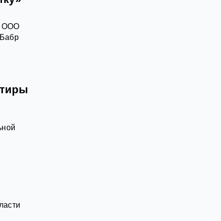
. ООО
 Бабр
ртиры
ьной
ласти