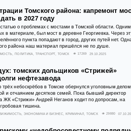
трации Томского района: капремонт мос
дать в 2027 году
статью о проблемах с мостами в Томской области. Одним
х в материале, был мост в деревне Георгиевка. Через эт
елённого пункта попадают в город, других путей нет. Одн
ого района наш материал пришёлся не по душе.
ИМОСТЬ
ПОЛИТИКА
ТРАНСПОРТ
ТОМСК
17269
29.10.2025
здух: томских дольщиков «Стрижей»
долги нефтезавода
 трёх небоскрёбов в Томске обернулся уголовным делом
ой и отчаянием десятков семей. Пока бывший директор
а ЖК «Стрижи» Андрей Неганов ходит по допросам, на
 гробовая тишина.
ВИЖИМОСТЬ
ЭКОНОМИКА И БИЗНЕС
КРИМИНАЛ
ТОМСК
29880
07.10.2
ермскому «недобросовестному подрядч