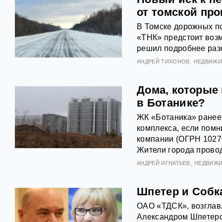
от томской пр
В Томске дорожных п
«ТНК» предстоит возм
решил подробнее разо
АНДРЕЙ ТИХОНОВ
НЕДВИЖ
Дома, которые
в Ботанике?
ЖК «Ботаника» ранее 
комплекса, если помн
компании (ОГРН 10270
Жители города провод
АНДРЕЙ ИГНАТЬЕВ
НЕДВИЖ
Шпетер и Собка
ОАО «ТДСК», возглав
Александром Шпетеро