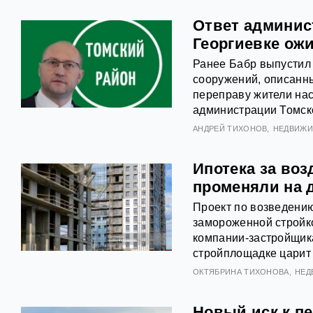
Ответ админис
Георгиевке ожи
Ранее Бабр выпустил 
сооружений, описанны
переправу жители нас
администрации Томск
АНДРЕЙ ТИХОНОВ
НЕДВИЖ
Ипотека за во
променяли на 
Проект по возведению
замороженной стройк
компании-застройщик
стройплощадке царит
ОКТЯБРИНА ТИХОНОВА
НЕД
Новый иск к п