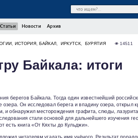
Статьи
Новости
Архив
ЛОГИИ
ИСТОРИЯ
БАЙКАЛ
ИРКУТСК
БУРЯТИЯ
14511
тру Байкала: итоги
ния берегов Байкала. Тогда один известнейший российск
е озера. Он исследовал берега и впадину озера, открыл 
м, и обнаружил месторождения графита, слюды, лазурита
сследования стали основой для дальнейшего изучения ге
от есть книга «От Кяхты до Кульджи».
ложил читателям угадать имя учёного. Результат порадо