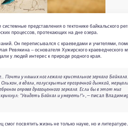
системные представления о тектонике байкальского рег
еских процессов, протекающих на дне озера.
наний. Он переписывался с краеведами и учителями, пом
лая Ревякина – основателя Хужирского краеведческого м
али у людей интерес к природе родного края.
… Почти у наших ног лежало кристальное зеркало Байкала
 Ольхон, а вдали, полускрытые прозрачной дымкой, мерцал
бряная оправа драгоценного зеркала. Если бы в этот миг
вскрикнул: "Увидеть Байкал и умереть!"»
, – писал Владими
 смог посвятить жизнь не только науке, но и литературе.