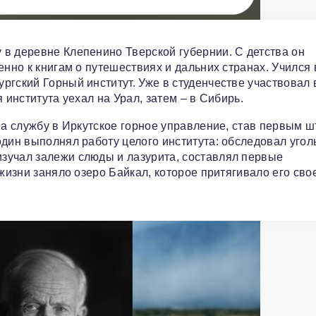
в деревне Клепенино Тверской губернии. С детства он
енно к книгам о путешествиях и дальних странах. Учился 
ргский Горный институт. Уже в студенчестве участвовал 
 института уехал на Урал, затем – в Сибирь.
 на службу в Иркутское горное управление, став первым 
один выполнял работу целого института: обследовал угол
зучал залежи слюды и лазурита, составлял первые
 жизни заняло озеро Байкал, которое притягивало его сво