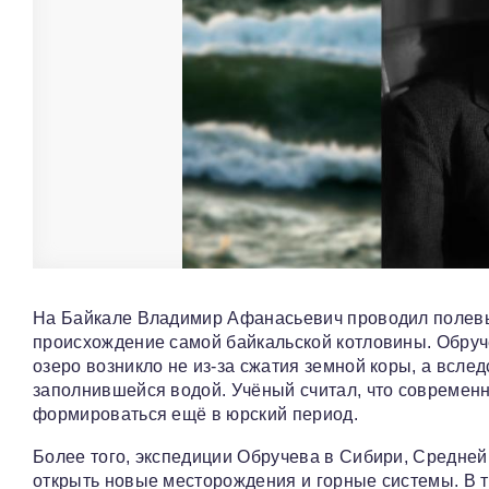
На Байкале Владимир Афанасьевич проводил полевы
происхождение самой байкальской котловины. Обру
озеро возникло не из-за сжатия земной коры, а всле
заполнившейся водой. Учёный считал, что современ
формироваться ещё в юрский период.
Более того, экспедиции Обручева в Сибири, Средней
открыть новые месторождения и горные системы. В т