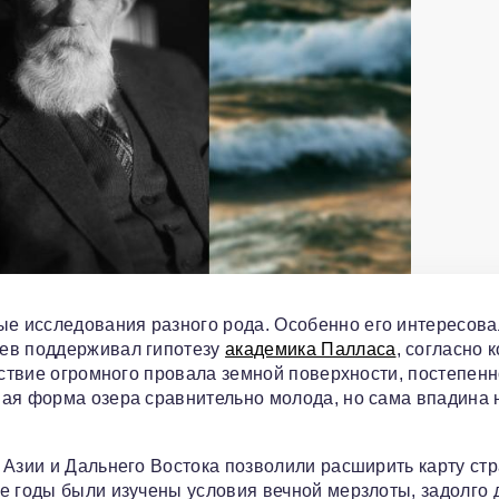
е исследования разного рода. Особенно его интересова
чев поддерживал гипотезу
академика Палласа
, согласно 
дствие огромного провала земной поверхности, постепен
ная форма озера сравнительно молода, но сама впадина 
 Азии и Дальнего Востока позволили расширить карту ст
е годы были изучены условия вечной мерзлоты, задолго д