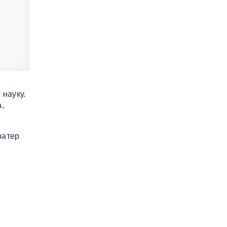
науку.
,
ратер