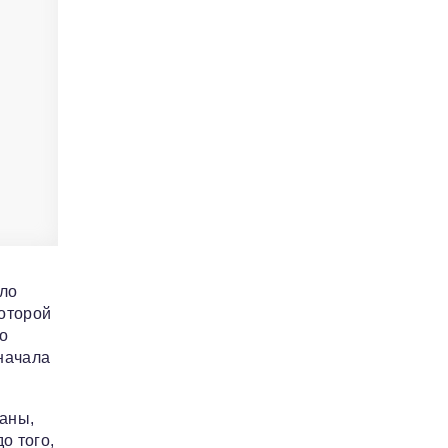
ло
которой
но
начала
раны,
о того,