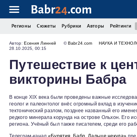
Babr
24
.com
Регионы
Сюжеты
Рубрики
Авторы
Рейтинги
Есения Линней
©
Babr24.com
НАУКА И ТЕХНО
28.10.2025, 00:15
Путешествие к цен
викторины Бабра
В конце XIX века были проведены важные исследова
геолог и палеонтолог внёс огромный вклад в изучени
тектонический разлом, позднее названный его имене
редкого минерала корунда на острове Ольхон. Его и
региона. Учёный был также писателем, среди его раб
Телеграм-канал
«Бурятия. Бабр. Дальше некуда»
пред