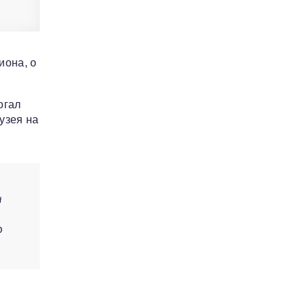
иона, о
огал
узея на
.
и
р