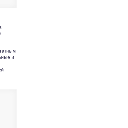
в
в
штатным
ьные и
ей