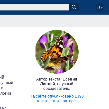
18+
ий
Автор текста:
Есения
крупный
Линней
, научный
 и
обозреватель.
ологии
На сайте опубликовано
1393
текстов этого автора.
вал: