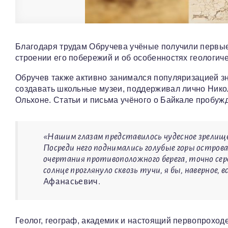
Благодаря трудам Обручева учёные получили первые 
строении его побережий и об особенностях геологич
Обручев также активно занимался популяризацией з
создавать школьные музеи, поддерживал лично Нико
Ольхоне. Статьи и письма учёного о Байкале пробужд
«Нашим глазам представилось чудесное зрелище
Посреди него поднимались голубые горы острова
очертания противоположного берега, точно сере
солнце проглянуло сквозь тучи, я бы, наверное, 
Афанасьевич.
Геолог, географ, академик и настоящий первопроходец