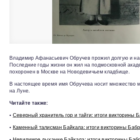
Владимир Афанасьевич Обручев прожил долгую и насы
Последние годы жизни он жил на подмосковной акаде
похоронен в Москве на Новодевичьем кладбище.
В настоящее время имя Обручева носит множество ме
на Луне.
Читайте также:
•
Северный хранитель гор и тайги: итоги викторины 
•
Каменный талисман Байкала: итоги викторины Баб
•
Невидимое дыхание Байкала: итоги викторины Баб