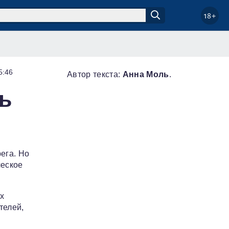
18+
5:46
Автор текста:
Анна Моль
.
ь
ега. Но
ческое
х
телей,