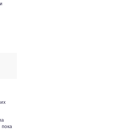
 и
.
ших
па
 пока