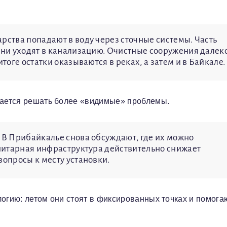
рства попадают в воду через сточные системы. Часть
 они уходят в канализацию. Очистные сооружения далек
тоге остатки оказываются в реках, а затем и в Байкале.
ытается решать более «видимые» проблемы.
. В Прибайкалье снова обсуждают, где их можно
анитарная инфраструктура действительно снижает
вопросы к месту установки.
логию: летом они стоят в фиксированных точках и помога