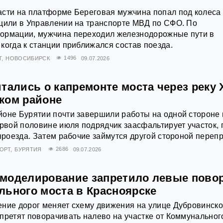
асти на платформе Береговая мужчина попал под колеса
бщили в Управлении на транспорте МВД по СФО. По
ормации, мужчина переходил железнодорожные пути в
когда к станции приближался состав поезда.
Т
НОВОСИБИРСК
1496
09.07.2026
тались о капремонте моста через реку
ком районе
йоне Бурятии почти завершили работы на одной стороне
ервой половине июля подрядчик заасфальтирует участок, 
 проезда. Затем рабочие займутся другой стороной переп
ОРТ
БУРЯТИЯ
2686
09.07.2026
моделирование запретило левые пово
льного моста в Красноярске
ние дорог меняет схему движения на улице Дубровинско
претят поворачивать налево на участке от Коммунальног