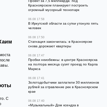
Проект за 7,5 миллиарда: под
Красноярском планируют построить
огромный мусорный технопарк
06.08 17:58
В Иркутской области за сутки утонуло пять
человек
06.08 17:50
 Хаим
Стагнация закончилась: в Красноярске
снова дорожают квартиры
 моста
06.08 17:47
Пробки неизбежны: в центре Красноярска
после
на полтора месяца сузят проезд по Карла
равы.
Маркса
06.08 17:41
Золотодобытчики заплатили 30 миллионов
роты
рублей за отравление рек в Красноярском
крае
го. С
06.08 17:40
о
«Музыкальный» Дом ксендза в