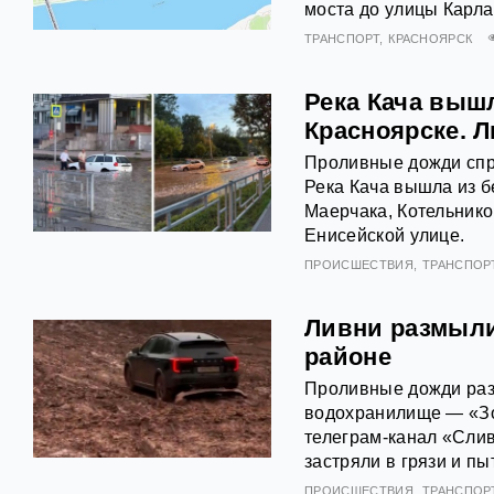
моста до улицы Карла
ТРАНСПОРТ
КРАСНОЯРСК
Река Кача вышл
Красноярске. 
Проливные дожди спр
Река Кача вышла из б
Маерчака, Котельник
Енисейской улице.
ПРОИСШЕСТВИЯ
ТРАНСПОР
Ливни размыли
районе
Проливные дожди раз
водохранилище — «Зо
телеграм‑канал «Сли
застряли в грязи и п
ПРОИСШЕСТВИЯ
ТРАНСПОР