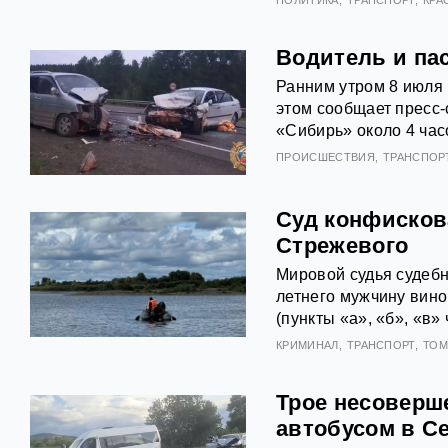
Водитель и па
Ранним утром 8 июля 
этом сообщает пресс‑
«Сибирь» около 4 час
ПРОИСШЕСТВИЯ
ТРАНСПОР
Суд конфисков
Стрежевого
Мировой судья судебн
летнего мужчину вин
(пункты «а», «б», «в» 
КРИМИНАЛ
ТРАНСПОРТ
ТОМ
Трое несоверш
автобусом в С