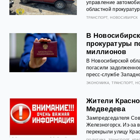
управление автомобил
областной прокуратуры
ТРАНСПОРТ
НОВОСИБИРСК
В Новосибирск
прокуратуры по
миллионов
В Новосибирской обл
погасили задолженнос
пресс-службе Западн
ЭКОНОМИКА
ТРАНСПОРТ
Н
Жители Красноя
Медведева
Зампредседателя Сов
Железногорск. Из-за 
перекрыли улицу Кра
ПОЛИТИКА
ТРАНСПОРТ
КРА