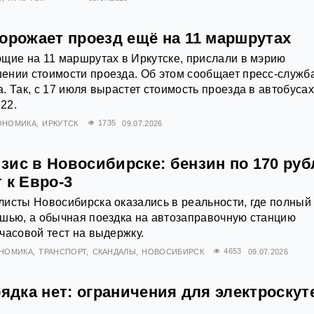
орожает проезд ещё на 11 маршрутах
щие на 11 маршрутах в Иркутске, прислали в мэрию
ении стоимости проезда. Об этом сообщает пресс‑служб
. Так, с 17 июля вырастет стоимость проезда в автобусах
22.
ОНОМИКА
ИРКУТСК
1735
09.07.2026
ис в Новосибирске: бензин по 170 руб
 к Евро-3
исты Новосибирска оказались в реальности, где полный
ошью, а обычная поездка на автозаправочную станцию
часовой тест на выдержку.
НОМИКА
ТРАНСПОРТ
СКАНДАЛЫ
НОВОСИБИРСК
4653
09.07.2026
рядка нет: ограничения для электроскут