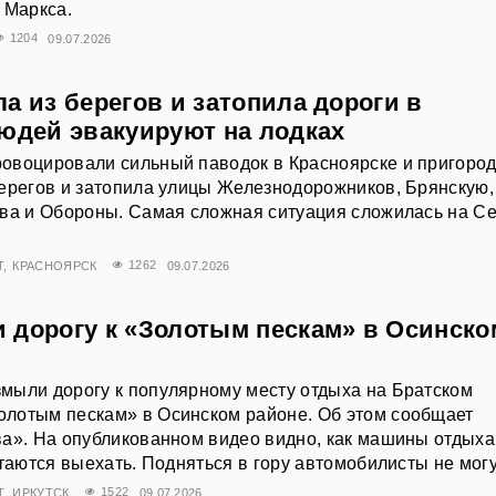
 Маркса.
1204
09.07.2026
а из берегов и затопила дороги в
Людей эвакуируют на лодках
овоцировали сильный паводок в Красноярске и пригород
ерегов и затопила улицы Железнодорожников, Брянскую,
ова и Обороны. Самая сложная ситуация сложилась на С
Т
КРАСНОЯРСК
1262
09.07.2026
 дорогу к «Золотым пескам» в Осинско
мыли дорогу к популярному месту отдыха на Братском
лотым пескам» в Осинском районе. Об этом сообщает
ва». На опубликованном видео видно, как машины отдых
ытаются выехать. Подняться в гору автомобилисты не могу
Т
ИРКУТСК
1522
09.07.2026