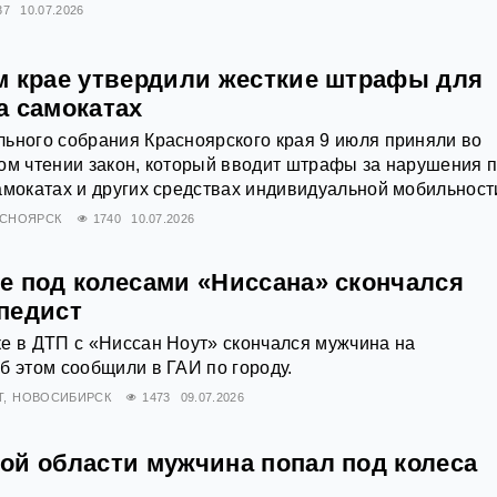
37
10.07.2026
м крае утвердили жесткие штрафы для
а самокатах
ьного собрания Красноярского края 9 июля приняли во
ом чтении закон, который вводит штрафы за нарушения 
амокатах и других средствах индивидуальной мобильност
АСНОЯРСК
1740
10.07.2026
е под колесами «Ниссана» скончался
педист
е в ДТП с «Ниссан Ноут» скончался мужчина на
б этом сообщили в ГАИ по городу.
Т
НОВОСИБИРСК
1473
09.07.2026
ой области мужчина попал под колеса