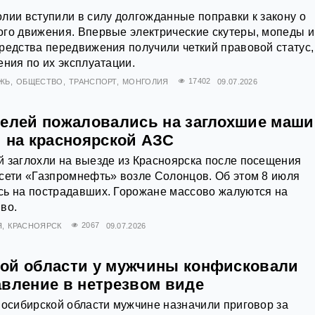
лии вступили в силу долгожданные поправки к закону о
го движения. Впервые электрические скутеры, мопеды и
редства передвижения получили четкий правовой статус,
ения по их эксплуатации.
ЖЬ
ОБЩЕСТВО
ТРАНСПОРТ
МОНГОЛИЯ
17402
09.07.2026
телей пожаловались на заглохшие маш
и на красноярской АЗС
 заглохли на выезде из Красноярска после посещения
сети «Газпромнефть» возле Солонцов. Об этом 8 июля
сь на пострадавших. Горожане массово жалуются на
во.
Я
КРАСНОЯРСК
2067
09.07.2026
ой области у мужчины конфисковали
авление в нетрезвом виде
восибирской области мужчине назначили приговор за