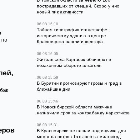
В Томской области за неделю 186
пострадавших от клещей. Скоро у них
новый пик активности
06.08 16:10
Тайная типография станет кафе:
а
историческому зданию в центре
 по
Красноярска нашли инвестора
06.08 16:05
Жителя села Каргасок обвиняют в
незаконном обороте алкоголя
лей,
06.08 15:59
В Бурятии прогнозируют грозы и град в
ближайшие дни
 бак
06.08 15:46
В Новосибирской области мужчине
назначили срок за контрабанду наркотиков
06.08 15:31
еров
В Красноярске не нашли подрядчика для
моста на остров Татышев за миллиард