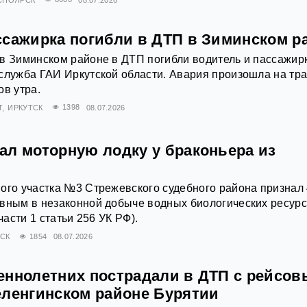
ссажирка погибли в ДТП в Зиминском р
в Зиминском районе в ДТП погибли водитель и пассажир
служба ГАИ Иркутской области. Авария произошла на тр
ов утра.
Т
ИРКУТСК
1398
08.07.2026
ал моторную лодку у браконьера из
ого участка №3 Стрежевского судебного района признал 
овным в незаконной добыче водных биологических ресур
части 1 статьи 256 УК РФ).
СК
1854
08.07.2026
еннолетних пострадали в ДТП с рейсо
еленгинском районе Бурятии