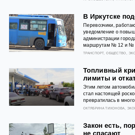
В Иркутске под
Перевозчики, работаю
уведомление о повыш
администрации города
маршрутам № 12 и № 
ТРАНСПОРТ
ОБЩЕСТВО
ЭК
Топливный криз
лимиты и откат
Этим летом автомобил
стал настоящей роск
превратилась в много
ОКТЯБРИНА ТИХОНОВА
ЭКО
Закон есть, по
не спасают