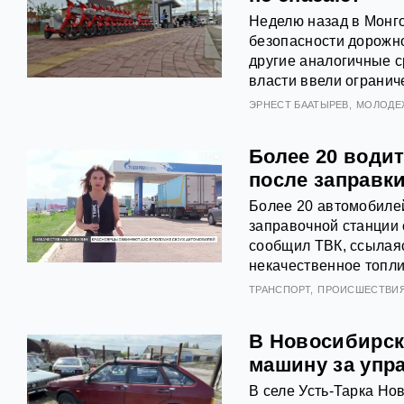
Неделю назад в Монго
безопасности дорожно
другие аналогичные с
власти ввели огранич
ЭРНЕСТ БААТЫРЕВ
МОЛОДЕ
Более 20 води
после заправк
Более 20 автомобилей
заправочной станции 
сообщил ТВК, ссылая
некачественное топли
ТРАНСПОРТ
ПРОИСШЕСТВИ
В Новосибирск
машину за упр
В селе Усть-Тарка Но