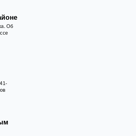
айоне
ка. Об
ассе
41-
сов
вым