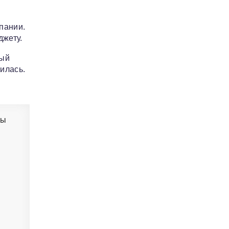
пании.
джету.
вый
илась.
бы