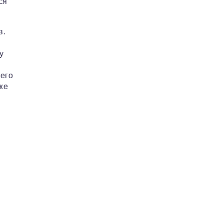
ся
в.
у
его
же