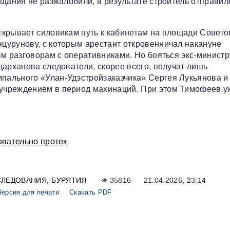
ещания не разжалобили, в результате строитель отправил
крывает силовикам путь к кабинетам на площади Совето
цурунову, с которым арестант откровенничал накануне
ым разговорам с оперативниками. Но бояться экс-министр
дарханова следователи, скорее всего, получат лишь
ального «Улан-Удэстройзаказчика» Сергея Лукьянова и 
учреждением в период махинаций. При этом Тимофеев у
овательно протек
СЛЕДОВАНИЯ
БУРЯТИЯ
35816
21.04.2026, 23:14
Версия для печати
Скачать PDF