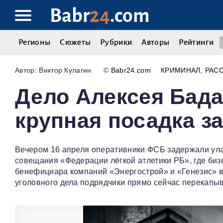
Babr
24
.com
Регионы
Сюжеты
Рубрики
Авторы
Рейтинги
Виктор Кулагин
©
Babr24.com
КРИМИНАЛ
РАС
Дело Алексея Бада
крупная посадка з
Вечером 16 апреля оперативники ФСБ задержали ула
совещания «Федерации лёгкой атлетики РБ», где би
бенефициара компаний «Энергострой» и «Генезис» в
уголовного дела подрядчики прямо сейчас перекапыв