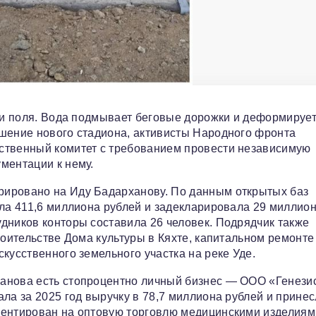
сти поля. Вода подмывает беговые дорожки и деформирует
ушение нового стадиона, активисты Народного фронта
ственный комитет с требованием провести независимую
ментации к нему.
рировано на Иду Бадарханову. По данным открытых баз
ила 411,6 миллиона рублей и задекларировала 29 миллио
дников конторы составила 26 человек. Подрядчик также
роительстве Дома культуры в Кяхте, капитальном ремонте
кусственного земельного участка на реке Уде.
анова есть стопроцентно личный бизнес — ООО «Генези
ла за 2025 год выручку в 78,7 миллиона рублей и прине
иентирован на оптовую торговлю медицинскими изделиям