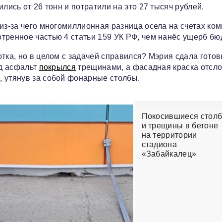
лись от 26 тонн и потратили на это 27 тысяч рублей.
из-за чего многомиллионная разница осела на счетах ком
тренное частью 4 статьи 159 УК РФ, чем нанёс ущерб бю
тка, но в целом с задачей справился? Мэрия сдала гото
од асфальт
покрылся
трещинами, а фасадная краска отсло
, утянув за собой фонарные столбы.
Покосившиеся стол
и трещины в бетоне
на территории
стадиона
«Забайкалец»