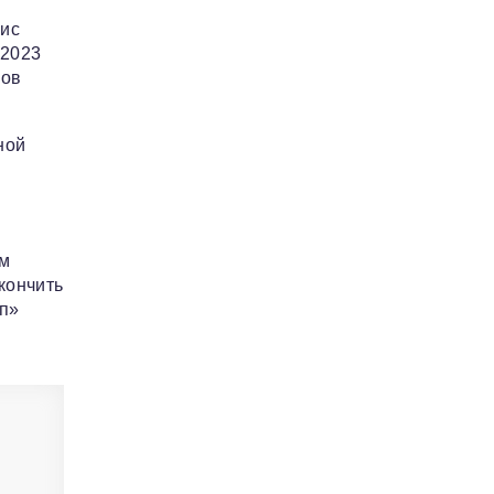
зис
-2023
нов
ной
ом
кончить
уп»