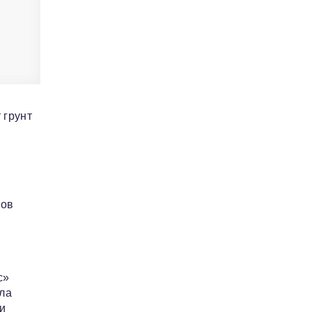
 грунт
нов
с»
сла
и