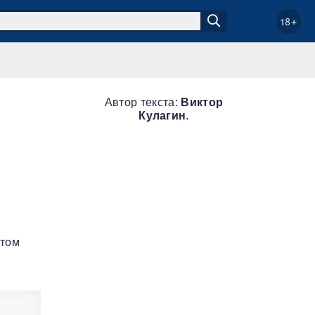
18+
Автор текста:
Виктор
Кулагин
.
е
нтом