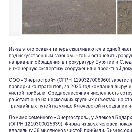
Из-за этого осадки теперь скапливаются в одной ча
под искусственным газоном. Чтобы остановить разр
направили обращения в прокуратуру Бурятии и След
инженерную экспертизу сооружения и проектной доку
ООО «Энергострой» (ОГРН 1190327008960) зарегист
проверки контрагентов, за 2025 год компания выруч
чистой прибыли. Среднесписочная численность сотру
работает ещё на нескольких крупных объектах: на ст
трамвайных путей на улице Ключевской и создании ис
Помимо семейного «Энергостроя», у Алексея Бадарх
(ОГРН 1210300015639). Фирма из двух человек показа
владельцу 38 миллионов чистой прибыли. Бизнес ор