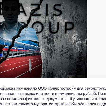
ройзаказчик» наняло ООО «Энергострой» для реконструк
во чиновники выделили почти полмиллиарда рублей. По 
ва составило фиктивные документы об утилизации отход
тонн строительного мусора, который якобы обошёлся под