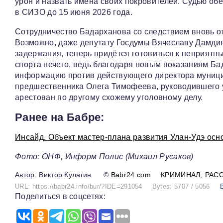
урон и назвать имена своих покровителей. Судью об
в СИЗО до 15 июня 2026 года.
Сотрудничество Бадарханова со следствием вновь от
Возможно, даже депутату Госдумы Вячеславу Дамдин
задержания, теперь придётся готовиться к неприятн
спорта нечего, ведь благодаря новым показаниям Ба
информацию против действующего директора муницип
предшественника Олега Тимофеева, руководившего 
арестован по другому схожему уголовному делу.
Ранее на Бабре:
Инсайд. Объект мастер-плана развития Улан-Удэ осн
Фото: ОНФ, Информ Полис (Михаил Русаков)
Виктор Кулагин
©
Babr24.com
КРИМИНАЛ
РАС
URL: https://babr24.info/bur/?IDE=291054
Bytes: 5707 / 5056
Поделиться в соцсетях: