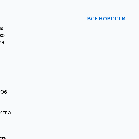
ВСЕ НОВОСТИ
ую
ко
ия
 Об
ства.
го