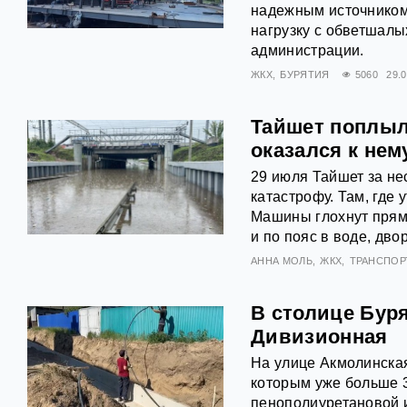
надежным источником
нагрузку с обветшалы
администрации.
ЖКХ
БУРЯТИЯ
5060
29.
Тайшет поплыл
оказался к нем
29 июля Тайшет за не
катастрофу. Там, где 
Машины глохнут прямо
и по пояс в воде, дво
АННА МОЛЬ
ЖКХ
ТРАНСПОР
В столице Бур
Дивизионная
На улице Акмолинска
которым уже больше 3
пенополиуретановой 