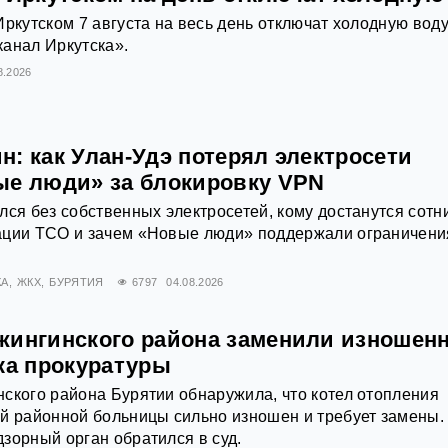
Иркутском 7 августа на весь день отключат холодную воду
анал Иркутска».
8.2026
: как Улан-Удэ потерял электросети
ые люди» за блокировку VPN
лся без собственных электросетей, кому достанутся сотн
ации ТСО и зачем «Новые люди» поддержали ограничени
КА
ЖКХ
БУРЯТИЯ
6797
04.08.2026
жингинского района заменили изношен
ка прокуратуры
ского района Бурятии обнаружила, что котел отопления
й районной больницы сильно изношен и требует замены.
зорный орган обратился в суд.