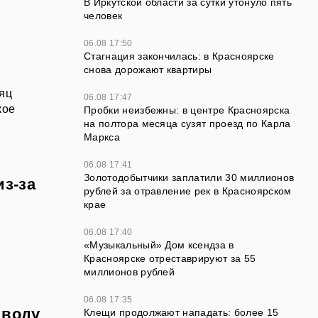
В Иркутской области за сутки утонуло пять
человек
06.08 17:50
Стагнация закончилась: в Красноярске
снова дорожают квартиры
сяц
06.08 17:47
кое
Пробки неизбежны: в центре Красноярска
на полтора месяца сузят проезд по Карла
Маркса
06.08 17:41
Золотодобытчики заплатили 30 миллионов
з-за
рублей за отравление рек в Красноярском
крае
06.08 17:40
«Музыкальный» Дом ксендза в
Красноярске отреставрируют за 55
миллионов рублей
06.08 17:35
 воду
Клещи продолжают нападать: более 15