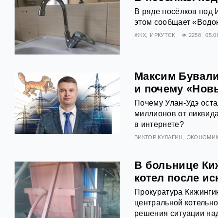
В ряде посёлков под 
этом сообщает «Водок
ЖКХ
ИРКУТСК
2258
05.0
Максим Бувалин
и почему «Нов
Почему Улан-Удэ оста
миллионов от ликвид
в интернете?
ВИКТОР КУЛАГИН
ЭКОНОМИ
В больнице Ки
котел после ис
Прокуратура Кижингин
центральной котельно
решения ситуации над