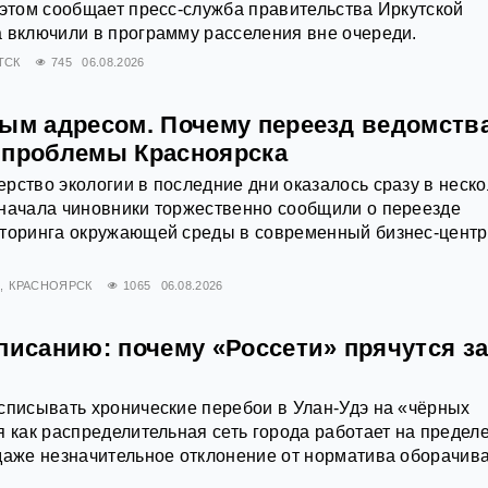
 этом сообщает пресс‑служба правительства Иркутской
 включили в программу расселения вне очереди.
ТСК
745
06.08.2026
вым адресом. Почему переезд ведомства
 проблемы Красноярска
рство экологии в последние дни оказалось сразу в неско
Сначала чиновники торжественно сообщили о переезде
иторинга окружающей среды в современный бизнес-центр
Х
КРАСНОЯРСК
1065
06.08.2026
писанию: почему «Россети» прячутся з
списывать хронические перебои в Улан-Удэ на «чёрных
я как распределительная сеть города работает на предел
даже незначительное отклонение от норматива оборачив