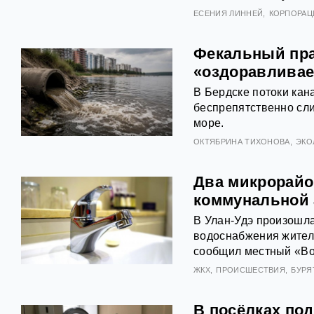
ЕСЕНИЯ ЛИННЕЙ
КОРПОРАЦ
Фекальный пра
«оздоравливае
В Бердске потоки кан
беспрепятственно сли
море.
ОКТЯБРИНА ТИХОНОВА
ЭКО
Два микрорайо
коммунальной
В Улан-Удэ произошл
водоснабжения жителе
сообщил местный «Во
ЖКХ
ПРОИСШЕСТВИЯ
БУРЯ
В посёлках по