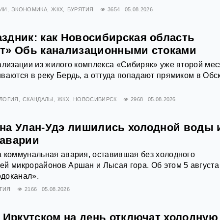
ИИ
ЭКОНОМИКА
ЖКХ
БУРЯТИЯ
3654
05.08.2026
здник: как Новосибирская область
т» Обь канализационными стоками
ализации из жилого комплекса «Сибиряк» уже второй ме
ваются в реку Бердь, а оттуда попадают прямиком в Обс
ЛОГИЯ
СКАНДАЛЫ
ЖКХ
НОВОСИБИРСК
2968
05.08.2026
на Улан-Удэ лишились холодной воды и
 аварии
а коммунальная авария, оставившая без холодного
й микрорайонов Аршан и Лысая гора. Об этом 5 августа
доканал».
ТИЯ
2166
05.08.2026
д Иркутском на день отключат холодную