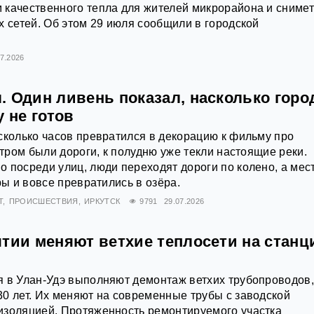
 качественного тепла для жителей микрорайона и сниме
х сетей. Об этом 29 июля сообщили в городской
07.2026
. Один ливень показал, насколько горо
у не готов
сколько часов превратился в декорацию к фильму про
утром были дороги, к полудню уже текли настоящие реки.
 посреди улиц, люди переходят дороги по колено, а мес
ры и вовсе превратились в озёра.
Т
ПРОИСШЕСТВИЯ
ИРКУТСК
9791
29.07.2026
ятии меняют ветхие теплосети на станц
я в Улан-Удэ выполняют демонтаж ветхих трубопроводов
0 лет. Их меняют на современные трубы с заводской
изоляцией. Протяженность ремонтируемого участка