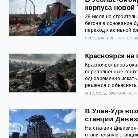
корпуса новой
29 июля на строитель
бетона в основание б
переход к активной ф
ЯРОСЛАВА ГРИН
ЖКХ
СОБЫ
Красноярск на 
Красноярск вновь ока
переполненные конте
одновременно искать
решения и объяснять,
АННА МОЛЬ
ЭКОНОМИКА
Ж
В Улан-Удэ во
станции Дивиз
На станции Дивизион
отопительную станци