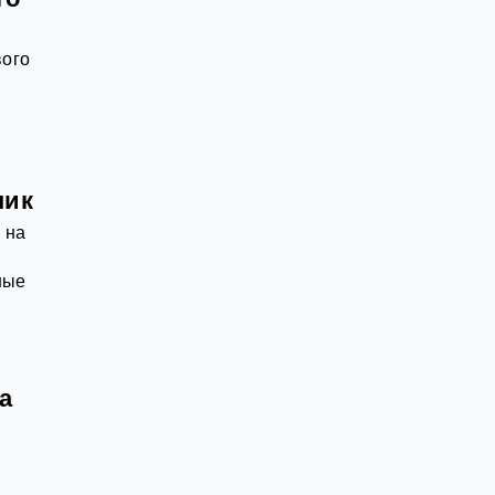
вого
пик
 на
ные
.
а