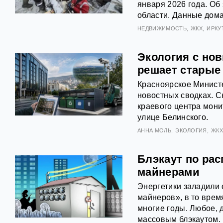
января 2026 года. Об
области. Данные дома
НЕДВИЖИМОСТЬ
ЖКХ
ИРКУ
Экология с но
решает старые
Красноярское Министе
новостных сводках. 
краевого центра мон
улице Белинского.
АННА МОЛЬ
ЭКОЛОГИЯ
ЖК
Блэкаут по рас
майнерами
Энергетики заладили 
майнеров», в то врем
многие годы. Любое, 
массовым блэкаутом.