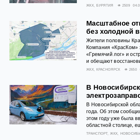
ЖКХ
БУРЯТИЯ
2509
04.
Масштабное от
без холодной в
Жители половины Крас
Компания «КрасКом» 
«Гремячий лог» и ост
и обещают восстановит
ЖКХ
КРАСНОЯРСК
2650
В Новосибирск
электрозаправ
В Новосибирской обла
года. Об этом сообщи
этом году уже была в
областной столице, ещ
ТРАНСПОРТ
ЖКХ
НОВОСИБ