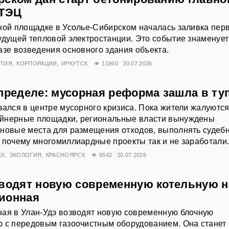
 ТЭЦ
ной площадке в Усолье-Сибирском началась заливка пер
удущей тепловой электростанции. Это событие знаменует
азе возведения основного здания объекта.
ТИЯ
КОРПОРАЦИИ
ИРКУТСК
11960
30.07.2026
пределе: мусорная реформа зашла в ту
зался в центре мусорного кризиса. Пока жители жалуются
йнерные площадки, региональные власти вынуждены
 новые места для размещения отходов, выполнять судеб
 почему многомиллиардные проекты так и не заработали
КХ
ЭКОЛОГИЯ
КРАСНОЯРСК
8542
30.07.2026
зводят новую современную котельную н
ионная
ная в Улан-Удэ возводят новую современную блочную
ю с передовым газоочистным оборудованием. Она станет