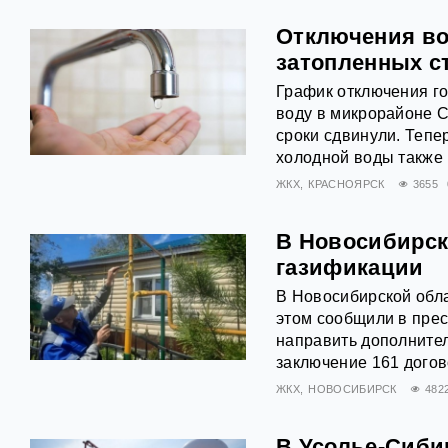
Отключения во
затопленных с
График отключения го
воду в микрорайоне С
сроки сдвинули. Тепе
холодной воды также
ЖКХ
КРАСНОЯРСК
3655
В Новосибирск
газификации
В Новосибирской обл
этом сообщили в прес
направить дополнител
заключение 161 догов
ЖКХ
НОВОСИБИРСК
482
В Усолье-Сиби