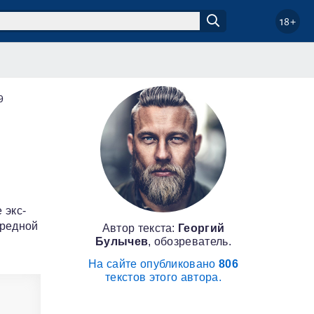
18+
9
 экс-
ередной
Автор текста:
Георгий
Булычев
, обозреватель.
На сайте опубликовано
806
текстов этого автора.