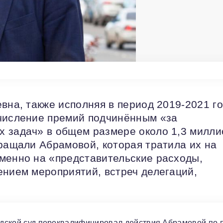
вна, также исполняя в период 2019-2021 г
ачисление премий подчинённым «за
х задач» в общем размере около 1,3 милли
вращали Абрамовой, которая тратила их на
менно на «представительские расходы,
ением мероприятий, встреч делегаций,
родской суд переквалифицировал действия Абрамовой по 