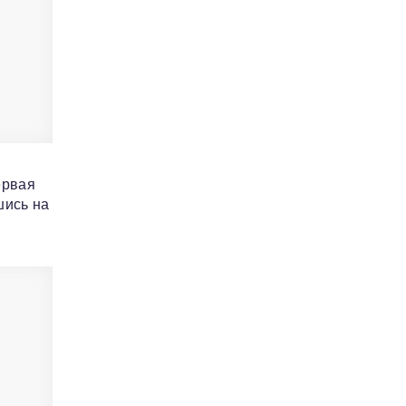
ервая
шись на