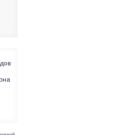
одов
она
первой