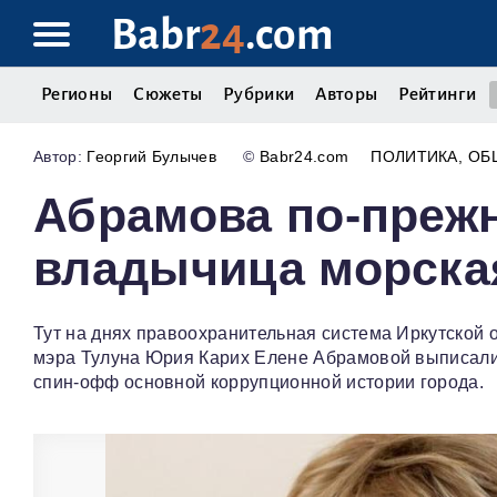
Babr
24
.com
Регионы
Сюжеты
Рубрики
Авторы
Рейтинги
Георгий Булычев
©
Babr24.com
ПОЛИТИКА
ОБ
Абрамова по-прежн
владычица морска
Тут на днях правоохранительная система Иркутской 
мэра Тулуна Юрия Карих Елене Абрамовой выписали..
спин-офф основной коррупционной истории города.