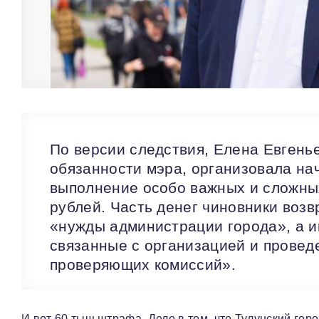
По версии следствия, Елена Евгенье
обязанности мэра, организовала н
выполнение особо важных и сложны
рублей. Часть денег чиновники воз
«нужды администрации города», а и
связанные с организацией и провед
проверяющих комиссий».
И вот 60 тыщ штрафа. Дело в том, что Тулунский го