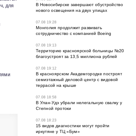
В Новосибирске завершают обустройство
ч, для
нового освещения на двух улицах
07.08 19:28
ч
Монголия продолжит развивать
сотрудничество с компанией Boeing
07.08 19:13
с
Территорию красноярской больницы №20
благоустроят за 13,5 миллиона рублей
07.08 19:12
В красноярском Академгородке построят
лями
семиэтажный деловой центр с видовой
террасой на крыше
07.08 18:58
В Улан-Удэ убрали нелегальную свалку у
Степной протоки
07.08 18:23
15 видов диагностики могут пройти
иркутяне у ТЦ «Бум»