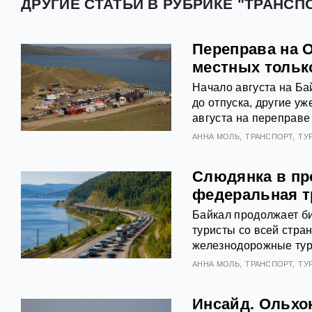
ДРУГИЕ СТАТЬИ В РУБРИКЕ "ТРАНСПО
Переправа на 
местных тольк
Начало августа на Ба
до отпуска, другие у
августа на переправе
АННА МОЛЬ
ТРАНСПОРТ
ТУ
Слюдянка в про
федеральная т
Байкал продолжает би
туристы со всей стр
железнодорожные туры
АННА МОЛЬ
ТРАНСПОРТ
ТУ
Инсайд. Ольхон