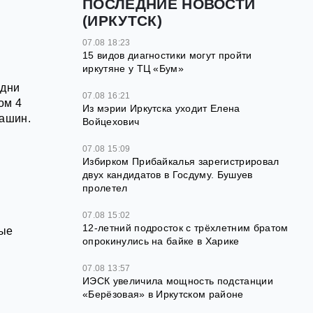
ПОСЛЕДНИЕ НОВОСТИ
(ИРКУТСК)
07.08 18:23
15 видов диагностики могут пройти
иркутяне у ТЦ «Бум»
 дни
07.08 16:21
ом 4
Из мэрии Иркутска уходит Елена
машин.
Войцехович
07.08 15:09
Избирком Прибайкалья зарегистрировал
двух кандидатов в Госдуму. Бушуев
пролетел
07.08 15:02
12‑летний подросток с трёхлетним братом
ные
опрокинулись на байке в Харике
07.08 13:57
ИЭСК увеличила мощность подстанции
«Берёзовая» в Иркутском районе