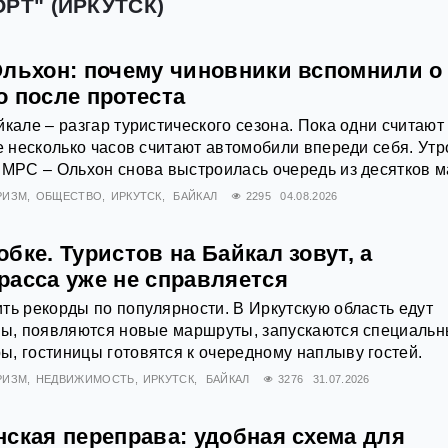
РТ" (ИРКУТСК)
Ольхон: почему чиновники вспомнили о
о после протеста
йкале – разгар туристического сезона. Пока одни считают
же несколько часов считают автомобили впереди себя. Утр
 МРС – Ольхон снова выстроилась очередь из десятков 
РИЗМ
ОБЩЕСТВО
ИРКУТСК
БАЙКАЛ
2295
04.08.2026
бке. Туристов на Байкал зовут, а
расса уже не справляется
ть рекорды по популярности. В Иркутскую область едут
аны, появляются новые маршруты, запускаются специаль
, гостиницы готовятся к очередному наплыву гостей.
РИЗМ
НЕДВИЖИМОСТЬ
ИРКУТСК
БАЙКАЛ
3276
31.07.2026
ская переправа: удобная схема для