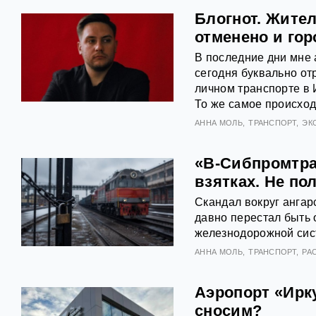
Блогнот. Жите
отменено и го
В последние дни мне 
сегодня буквально от
личном транспорте в И
То же самое происход
АННА МОЛЬ
ТРАНСПОРТ
ЭК
«В-Сибпромтра
взятках. Не по
Скандал вокруг ангар
давно перестал быть 
железнодорожной сис
АННА МОЛЬ
ТРАНСПОРТ
РА
Аэропорт «Ирк
сносим?