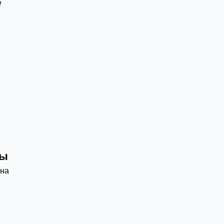
е
ды
 на