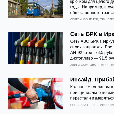
крючком для целого д
годы. Например, в оч
общественного трансп
СЕРГЕЙ КУЗНЕЦОВ
ТРАНСПО
Сеть БРК в Ир
Сеть АЗС БРК в Иркут
своих заправках. Рост
АИ‑92 стоит 73,5 рубл
дизтопливо — 91,5 ру
АЛИНА САРАТОВА
ТРАНСПОР
Инсайд. Приба
Коллапс с топливом в
принципиально новый
перестали измеряться
ЯРОСЛАВА ГРИН
ТРАНСПОР