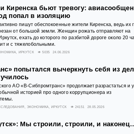
ли Киренска бьют тревогу: авиасообще
род попал в изоляцию
активно пишут обеспокоенные жители Киренска, ведь их 
резан от большой земли. Женщин рожать отправляют на
ркутск, ехать до которого по разбитой дороге около 20 ч
ит и с тяжелобольными.
ОНОМИКА
ИРКУТСК
5035
24.06.2026
нс» попытался вычеркнуть себя из дел
лучилось
ского АО «В-Сибпромтранс» продолжает разрастаться и 
обычной историей про одного коррупционера из
темы.
ССЛЕДОВАНИЯ
ЭКОНОМИКА
ИРКУТСК
24151
28.05.2026
утск»: Мы строили, строили, и наконец