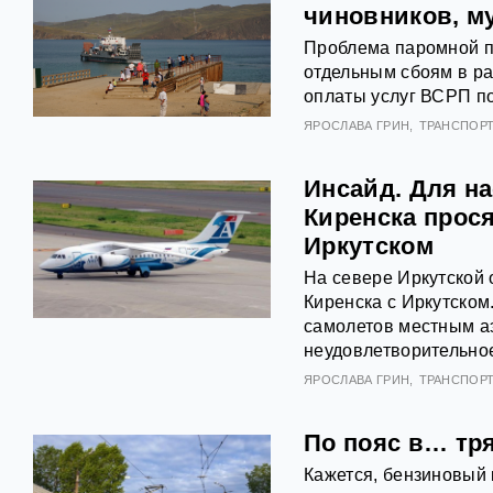
чиновников, м
Проблема паромной пе
отдельным сбоям в ра
оплаты услуг ВСРП п
ЯРОСЛАВА ГРИН
ТРАНСПОР
Инсайд. Для на
Киренска прос
Иркутском
На севере Иркутской
Киренска с Иркутско
самолетов местным а
неудовлетворительное
ЯРОСЛАВА ГРИН
ТРАНСПОР
По пояс в… тря
Кажется, бензиновый 