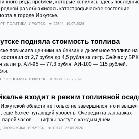
линного ряда проблем, которые копились здесь последни
ередной раз обнажилось катастрофическое состояние
орта в городе Иркутске.
РТ
ПОЛИТИКА
ИРКУТСК
22544
10.07.2026
кутске подняла стоимость топлива
ске повысила ценники на бензин и дизельное топливо на
 составил от 2,7 рубля до 4,5 рубля за литр. Сейчас у БРК
я за литр, АИ‑95 — 77,3 рубля, АИ‑100 — 115 рублей,
бля.
Т
ЭКОНОМИКА
ИРКУТСК
3509
07.07.2026
йкалье входит в режим топливной оса
 Иркутской области не только не завершился, но и вышел
, ещё более пугающий уровень. Очереди на заправках
 парой часов — цифры растут с каждым днём.
Т
ЭКОНОМИКА
ИРКУТСК
10747
27.06.2026