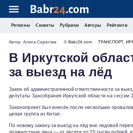
Babr
24
.com
Регионы
Сюжеты
Рубрики
Авторы
Рейтинги
Алина Саратова
©
Babr24.com
ТРАНСПОРТ
ИР
В Иркутской обла
за выезд на лёд
Закон об административной ответственности за вые
депутаты Заксобрания Иркутской области на сессии 
Законопроект был внесён после нескольких провалов 
целая группа из Китая.
По новому закону за выезд на лёд вне ледовой переп
должностные лица — от десяти до 20 тысяч рублей, 