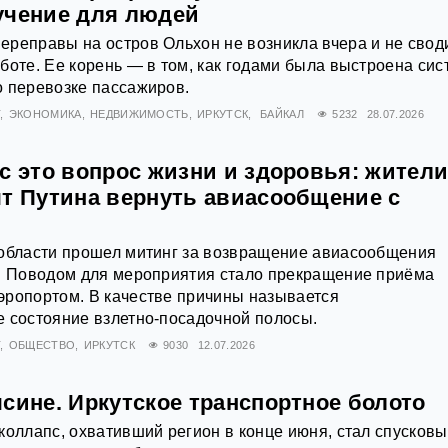
учение для людей
реправы на остров Ольхон не возникла вчера и не своди
боте. Ее корень — в том, как годами была выстроена сис
о перевозке пассажиров.
Т
ЭКОНОМИКА
НЕДВИЖИМОСТЬ
ИРКУТСК
БАЙКАЛ
5232
28.07.2026
с это вопрос жизни и здоровья: жител
ят Путина вернуть авиасообщение с
 области прошел митинг за возвращение авиасообщения
м. Поводом для мероприятия стало прекращение приёма
эропортом. В качестве причины называется
 состояние взлетно-посадочной полосы.
Т
ОБЩЕСТВО
ИРКУТСК
9030
12.07.2026
сине. Иркутское транспортное болото
коллапс, охвативший регион в конце июня, стал спусков