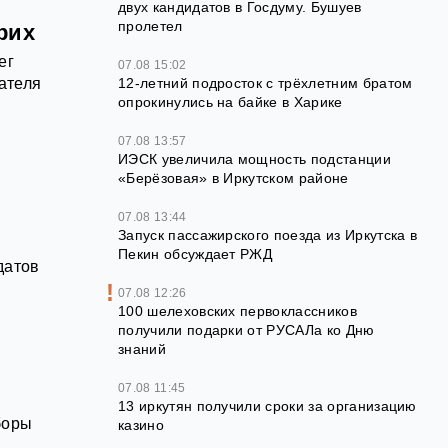
двух кандидатов в Госдуму. Бушуев
пролетел
рих
ег
07.08 15:02
ателя
12‑летний подросток с трёхлетним братом
опрокинулись на байке в Харике
07.08 13:57
ИЭСК увеличила мощность подстанции
«Берёзовая» в Иркутском районе
07.08 13:44
Запуск пассажирского поезда из Иркутска в
Пекин обсуждает РЖД
датов
07.08 12:26
100 шелеховских первоклассников
получили подарки от РУСАЛа ко Дню
знаний
07.08 11:45
13 иркутян получили сроки за организацию
боры
казино