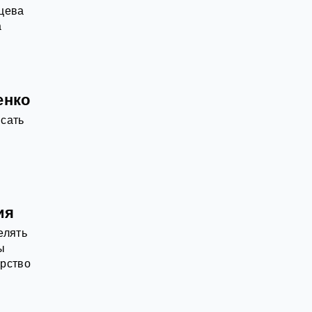
вцева
а
енко
исать
ия
елять
ы
ерство