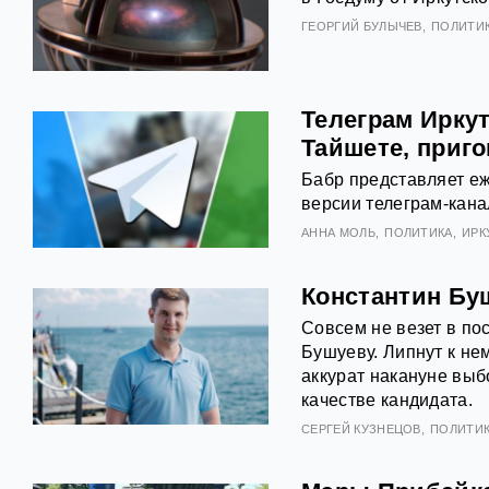
ГЕОРГИЙ БУЛЫЧЕВ
ПОЛИТИ
Телеграм Иркут
Тайшете, приг
Бабр представляет еж
версии телеграм-кана
АННА МОЛЬ
ПОЛИТИКА
ИРК
Константин Бу
Совсем не везет в по
Бушуеву. Липнут к не
аккурат накануне выб
качестве кандидата.
СЕРГЕЙ КУЗНЕЦОВ
ПОЛИТИ