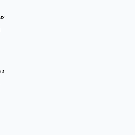
их
й
ки
е