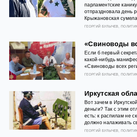
парламентские канику
отпраздновала день 
Крыжановская сумела 
ГЕОРГИЙ БУЛЫЧЕВ
ПОЛИТИ
«Свиноводы все
Если б первый секрет
какой-нибудь манифес
«Свиноводы всех реги
ГЕОРГИЙ БУЛЫЧЕВ
ПОЛИТИ
Иркутская обл
Вот зачем в Иркутско
деньги? Так с этим от
есть: к распилам не 
должно налаживать св
ГЕОРГИЙ БУЛЫЧЕВ
ПОЛИТИ