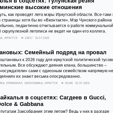
лья в соцсетях: тулунская резня
иминские высокие отношения
ть, как проводят лето мэры Иркутской области. Все-таки 
 страницы хотя бы во «Вконтакте». Мэр Чунского района
обычно, педантично отчитывается о работе коммунально
 скрупулезной летописи не ведет ни один его коллега.
КА
ИРКУТСК
13817
31.07.2026
ановых: Семейный подряд на провал
штановых к 2026 году для иркутской политической тусов
тельным. Все обсуждают деяния клана, большинство –
о «осуждатели» сами с одиозным семейством напрямую н
 деяниях их знают весьма опосредованно.
ИКА
КРИМИНАЛ
ЭКОНОМИКА
ИРКУТСК
16199
31.07.2026
йкалья в соцсетях: Сагдеев в Gucci,
olce & Gabbana
епутатам Заксобрания этим летом? Ведь у них в разгаре