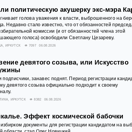
или политическую акушерку экс-мэра Ка
гнивает голова уважения к власти, выброшенного на бер
а. Недавно стало известно, что от обязанностей председ
избирательной комиссии (и от обязанностей члена этой
ешающего голоса) освободили Светлану Цезареву.
КА
ИРКУТСК
7097
06.08.2026
вение девятого созыва, или Искусство
ружины
 и подписчики, занавес поднят. Период регистрации канди
му девятого созыва официально подходит к своему
налу.
ТИКА
ИРКУТСК
8382
06.08.2026
калье. Эффект космической бабочки
 избирком документы для регистрации кандидатом на вы
й области, стал Олег Новицкий.