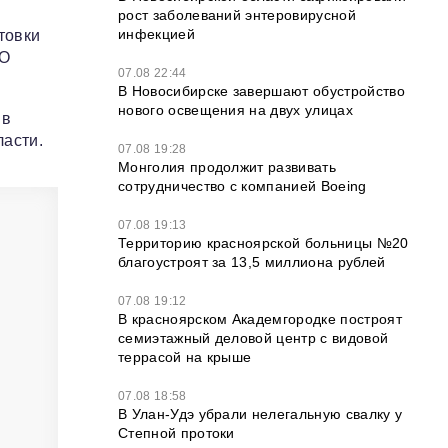
рост заболеваний энтеровирусной
инфекцией
товки
ВО
07.08 22:44
В Новосибирске завершают обустройство
нового освещения на двух улицах
 в
ласти.
07.08 19:28
Монголия продолжит развивать
сотрудничество с компанией Boeing
07.08 19:13
Территорию красноярской больницы №20
благоустроят за 13,5 миллиона рублей
07.08 19:12
В красноярском Академгородке построят
семиэтажный деловой центр с видовой
террасой на крыше
07.08 18:58
В Улан-Удэ убрали нелегальную свалку у
Степной протоки