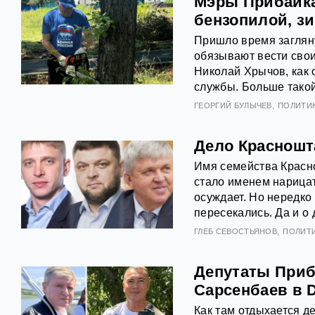
Мэры Прибайка
бензопилой, з
Пришло время загляну
обязывают вести свои
Николай Хрычов, как 
службы. Больше такой
ГЕОРГИЙ БУЛЫЧЕВ
ПОЛИТИ
Дело Красношт
Имя семейства Красно
стало именем нарица
осуждает. Но нередк
пересекались. Да и о
ГЛЕБ СЕВОСТЬЯНОВ
ПОЛИТ
Депутаты Приба
Сарсенбаев в D
Как там отдыхается д