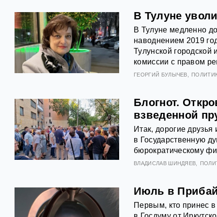
В Тулуне увол
В Тулуне медленно до
наводнением 2019 год
Тулунской городской 
комиссии с правом р
ГЕОРГИЙ БУЛЫЧЕВ
ПОЛИТИ
Блогнот. Откро
взведенной п
Итак, дорогие друзья
в Государственную ду
бюрократическому фи
ВЛАДИСЛАВ ШИНДЯЕВ
ПОЛИ
Июль в Прибай
Первым, кто принес в
в Госдуму от Иркутско