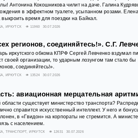
лы! Антонина Кокошникова чилит на даче. Галина Кудря
рождения в эффектном туалете, усыпанном розами. Елен
выкроить время для поездки на Байкал.
КА
ИРКУТСК
11960
30.07.2026
х регионов, соединяйтесь!». С.Г. Левч
арь иркутского обкома КПРФ Сергей Левченко вздумал п
т своей организации, то ударным лозунгом там стало бы
онов, соединяйтесь!».
КА
ИРКУТСК
13524
30.07.2026
асть: авиационная мерцательная аритм
й области существует министерство транспорта? Распред
лично справится искусственный интеллект. У него и бонус
склонен, в «Гвидон» на корпораты не стремится. А минист
язь с населением.
КА
ТРАНСПОРТ
ИРКУТСК
12631
30.07.2026