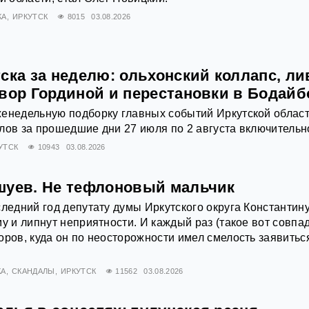
КА
ИРКУТСК
8015
03.08.2026
ска за неделю: ольхонский коллапс, ли
овор Гординой и перестановки в Бодайб
енедельную подборку главных событий Иркутской област
лов за прошедшие дни 27 июля по 2 августа включительн
УТСК
10943
03.08.2026
шуев. Не тефлоновый мальчик
следний год депутату думы Иркутского округа Константин
му и липнут неприятности. И каждый раз (такое вот совпа
оров, куда он по неосторожности имел смелость заявитьс
КА
СКАНДАЛЫ
ИРКУТСК
11562
03.08.2026