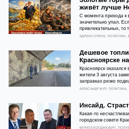
живёт лучше Н
С момента прихода к 
значительно упал. Ес
привлекательных, то т
АДРИАН ОРЛОВ
ПОЛИТИКА
Дешевое топли
Красноярске на
Красноярск оказался 
жители 3 августа зам
заправках резко поде
АЛЕКСАНДР МУР
ПОЛИТИКА
Инсайд. Страст
Какая-то несчастлива
городском совете Кра
КИРИЛЛ БОГДАНОВИЧ
ПОЛИ