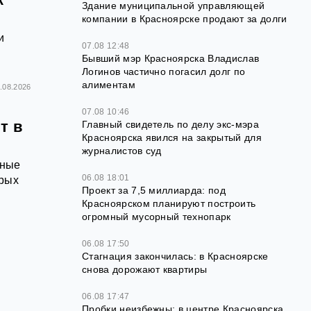
Здание муниципальной управляющей
компании в Красноярске продают за долги
и
07.08 12:48
Бывший мэр Красноярска Владислав
Логинов частично погасил долг по
алиментам
.08.2026
07.08 10:46
т в
Главный свидетель по делу экс-мэра
Красноярска явился на закрытый для
журналистов суд
тные
06.08 18:01
орых
Проект за 7,5 миллиарда: под
Красноярском планируют построить
огромный мусорный технопарк
06.08 17:50
Стагнация закончилась: в Красноярске
снова дорожают квартиры
06.08 17:47
Пробки неизбежны: в центре Красноярска