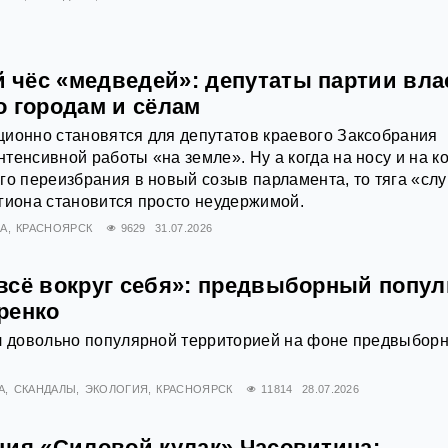
чёс «медведей»: депутаты партии вла
о городам и сёлам
ионно становятся для депутатов краевого Заксобрания
тенсивной работы «на земле». Ну а когда на носу и на к
го переизбрания в новый созыв парламента, то тяга «слу
гиона становится просто неудержимой.
А
КРАСНОЯРСК
9629
31.07.2026
всё вокруг себя»: предвыборный попу
ренко
ал довольно популярной территорией на фоне предвыбор
А
СКАНДАЛЫ
ЭКОЛОГИЯ
КРАСНОЯРСК
11814
28.07.2026
ция «Силовой кулак» Часовитина: