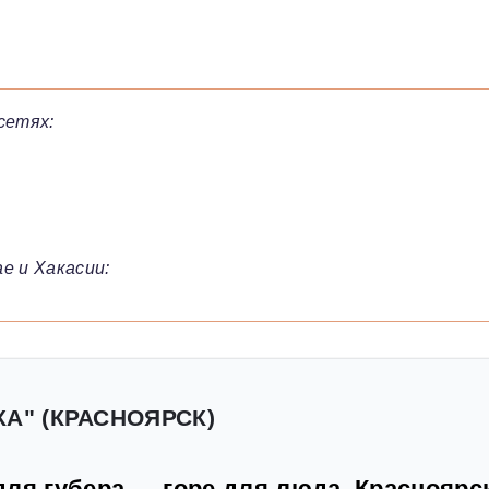
сетях:
е и Хакасии:
КА" (КРАСНОЯРСК)
ля губера — горе для люда. Красноярс