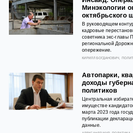
Минэкологии о
октябрьского 
В руководящем конту
кадровые перестанов
советника экс-главы
региональной Дорожн
опережение.
КИРИЛЛ БОГДАНОВИЧ
ПОЛИ
Автопарки, кв
доходы губерн
политиков
Центральная избират
имуществе кандидато
марта 2023 года гос
публикации декларац
данные.
АЛЕКСАНДР МУР
ПОЛИТИКА