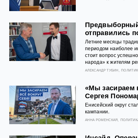
Предвыборный 
отправились п
Летние месяцы традиц
периодом наиболее ин
стоит вопрос успешно
народа» к жителям ре
АЛЕКСАНДР ТУБИН
ПОЛИТИК
«Мы засираем 
Сергея Понома
Енисейский округ ст
кампании.
АННА РОМЕНСКАЯ
ПОЛИТИК
Инсайд. Опера