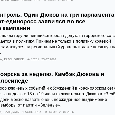
нтроль. Один Дюков на три парламента
т-единоросс заявился во все
 кампании
ошлом году лишившийся кресла депутата городского сов
ается в политику. Причем не только в политику краевой
 замахнулся на региональный уровень и даже посягнул н
.
А
КРАСНОЯРСК
13201
23.07.2026
ноярска за неделю. Камбэк Дюкова и
елосипеде
зор ключевых событий и обсуждений в красноярском сег
 за неделю с 13 по 19 июля включительно. Дюков в «Зел
дели можно назвать очень неожиданное выдвижение
 выборы от партии «Зелёные».
А
СКАНДАЛЫ
КРАСНОЯРСК
13339
20.07.2026