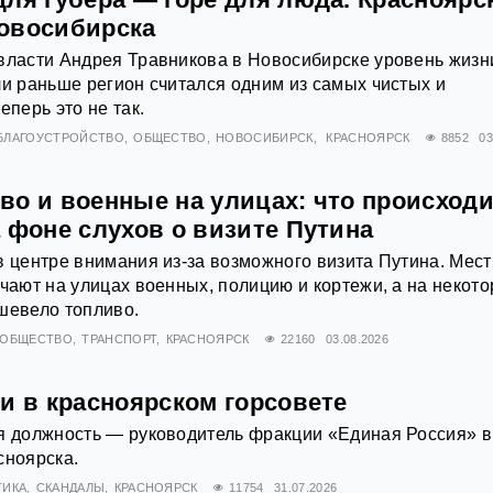
овосибирска
власти Андрея Травникова в Новосибирске уровень жизн
ли раньше регион считался одним из самых чистых и
еперь это не так.
БЛАГОУСТРОЙСТВО
ОБЩЕСТВО
НОВОСИБИРСК
КРАСНОЯРСК
8852
03
во и военные на улицах: что происходи
 фоне слухов о визите Путина
в центре внимания из-за возможного визита Путина. Мес
ечают на улицах военных, полицию и кортежи, а на некот
шевело топливо.
ОБЩЕСТВО
ТРАНСПОРТ
КРАСНОЯРСК
22160
03.08.2026
и в красноярском горсовете
я должность — руководитель фракции «Единая Россия» в
сноярска.
ТИКА
СКАНДАЛЫ
КРАСНОЯРСК
11754
31.07.2026