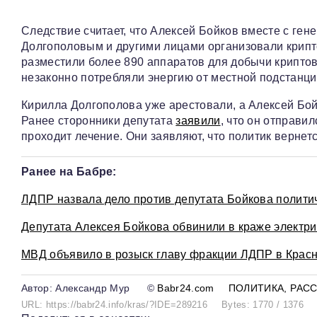
Следствие считает, что Алексей Бойков вместе с г
Долгополовым и другими лицами организовали крипт
разместили более 890 аппаратов для добычи криптов
незаконно потребляли энергию от местной подстанци
Кирилла Долгополова уже арестовали, а Алексей Бой
Ранее сторонники депутата
заявили
, что он отправил
проходит лечение. Они заявляют, что политик верне
Ранее на Бабре:
ЛДПР назвала дело против депутата Бойкова полит
Депутата Алексея Бойкова обвинили в краже электр
МВД объявило в розыск главу фракции ЛДПР в Красн
Александр Мур
©
Babr24.com
ПОЛИТИКА
РАС
URL: https://babr24.info/kras/?IDE=289216
Bytes: 1770 / 1376