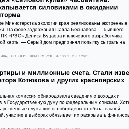
капывается силовиками в ожидании
шторма
ре Министерства экологии края реализованы экстренные
ки. На фоне задержания Павла Бесшапова — бывшего
 ППК «РЭО» Дениса Буцаева и ключевого разработчика
ой карты — Серый дом предпринял попытку сыграть на
ТИКА
ЭКОЛОГИЯ
КРАСНОЯРСК
13303
23.07.2026
артиры и миллионные счета. Стали изв
атора Котюкова и других красноярских
ельная комиссия обнародовала сведения о доходах и
в в Государственную думу по федеральным спискам. Хот
ударственные служащие освобождены от обязательной
ий, участие в выборах обязывает их раскрывать финансо
ЭКОНОМИКА
КРАСНОЯРСК
13256
23.07.2026