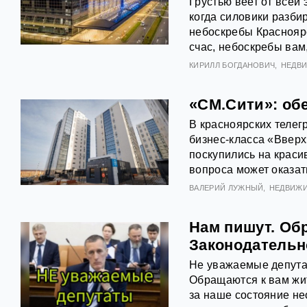
Грустью веет от всей
когда силовики разби
небоскребы Красноярс
счас, небоскребы вам
КИРИЛЛ БОГДАНОВИЧ
НЕДВ
«СМ.Сити»: об
В красноярских телег
бизнес-класса «Вверх
поскупились на краси
вопроса может оказать
ВАЛЕРИЙ ЛУЖНЫЙ
НЕДВИЖ
Нам пишут. Об
Законодательн
Не уважаемые депута
Обращаются к вам жит
за наше состояние н