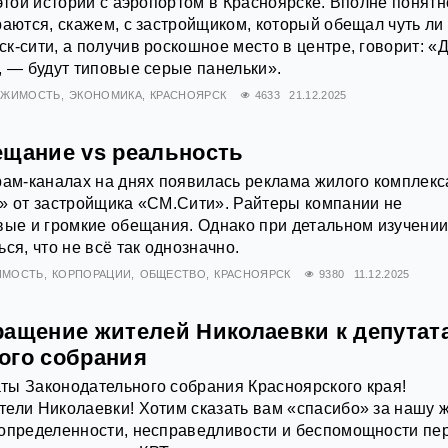
 этой истории с аэропортом в Красноярске. Вполне понятн
раются, скажем, с застройщиком, который обещал чуть ли
к-сити, а получив роскошное место в центре, говорит: «
, — будут типовые серые панельки».
ИЖИМОСТЬ
ЭКОНОМИКА
КРАСНОЯРСК
4633
21.12.2025
ещание vs реальность
рам-каналах на днях появилась реклама жилого комплекс
» от застройщика «СМ.Сити». Райтеры компании не
вые и громкие обещания. Однако при детальном изучени
ся, что не всё так однозначно.
ИМОСТЬ
КОРПОРАЦИИ
ОБЩЕСТВО
КРАСНОЯРСК
9380
11.12.2025
ращение жителей Николаевки к депутат
ого собрания
ты Законодательного собрания Красноярского края!
ели Николаевки! Хотим сказать вам «спасибо» за нашу ж
еопределенности, несправедливости и беспомощности пе