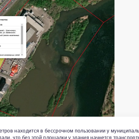
етров находится в бессрочном пользовании у муниципал
али, что без этой площадки у здания начнется транспор