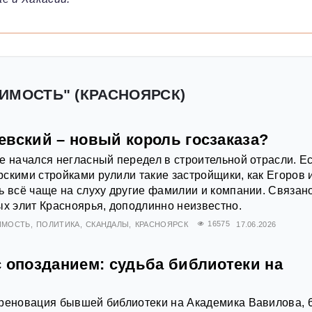
ИМОСТЬ" (КРАСНОЯРСК)
евский – новый король госзаказа?
е начался негласный передел в строительной отрасли. Е
скими стройками рулили такие застройщики, как Егоров 
ь всё чаще на слуху другие фамилии и компании. Связан
ых элит Красноярья, доподлинно неизвестно.
ИМОСТЬ
ПОЛИТИКА
СКАНДАЛЫ
КРАСНОЯРСК
16575
17.06.2026
с опозданием: судьба библиотеки на
 реновация бывшей библиотеки на Академика Вавилова, 