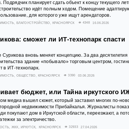
. Подрядчик планирует сдать объект к концу текущего лет
о строительство идёт полным ходом. Помещение адаптиру
ользование, для которого уже ищут арендаторов.
ИМОСТЬ
БЛАГОУСТРОЙСТВО
КРАСНОЯРСК
4348
16.06.2026
икова: сможет ли ИТ‑технопарк спасти
 Сурикова вновь меняет концепцию. За два десятилетия
ительства здание «побывало» торговым центром, гостин
т в ИТ-технопарк.
ИМОСТЬ
ОБЩЕСТВО
КРАСНОЯРСК
3390
03.06.2026
бивает бюджет, или Тайна иркутского И
ом медиа вышел сюжет, который заставил многих по-нов
загородной недвижимости Прибайкалья. Журналисты пока
ди покупают дом в Иркутской области, переезжают, а пот
атежки за электричество.
ОСТЬ
ЖКХ
ИРКУТСК
КРАСНОЯРСК
32933
27.04.2026