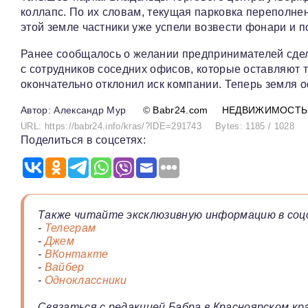
коллапс. По их словам, текущая парковка переполнен
этой земле частники уже успели возвести фонари и п
Ранее сообщалось о желании предпринимателей сдел
с сотрудников соседних офисов, которые оставляют 
окончательно отклонил иск компании. Теперь земля
Александр Мур
©
Babr24.com
НЕДВИЖИМОСТЬ
URL: https://babr24.info/kras/?IDE=291743
Bytes: 1185 / 1028
Поделиться в соцсетях:
Также читайте эксклюзивную информацию в соц
-
Телеграм
-
Джем
-
ВКонтакте
-
Вайбер
-
Одноклассники
Связаться с редакцией Бабра в Красноярском кра