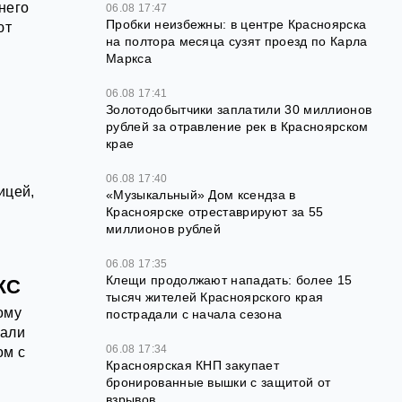
него
06.08 17:47
Пробки неизбежны: в центре Красноярска
ют
на полтора месяца сузят проезд по Карла
Маркса
06.08 17:41
Золотодобытчики заплатили 30 миллионов
рублей за отравление рек в Красноярском
крае
06.08 17:40
ицей,
«Музыкальный» Дом ксендза в
Красноярске отреставрируют за 55
миллионов рублей
06.08 17:35
Клещи продолжают нападать: более 15
ЖС
тысяч жителей Красноярского края
ому
пострадали с начала сезона
зали
06.08 17:34
ом с
Красноярская КНП закупает
бронированные вышки с защитой от
взрывов