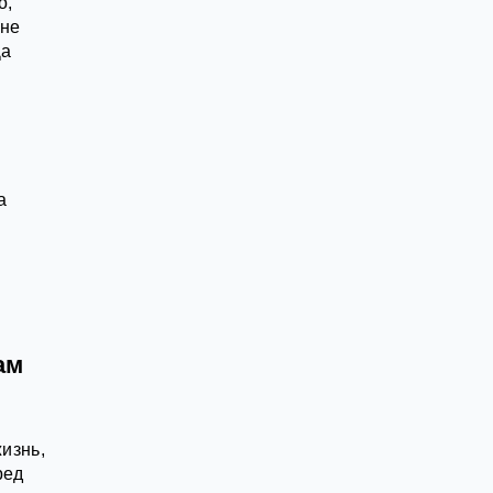
о,
 не
Да
а
и
ам
изнь,
ред