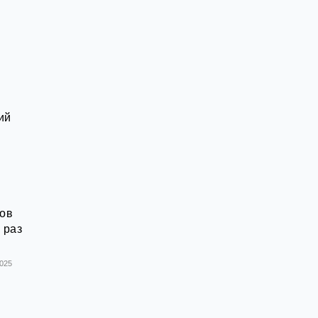
ий
ров
 раз
2025