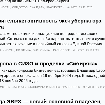
м под названием КРТ по-красноярски.
ИМОСТЬ
ОБЩЕСТВО
СКАНДАЛЫ
КРАСНОЯРСК
4067
09.12.2025
рительная активность экс-губернатора
са
с заметно активизировал усилия по продлению своих
чий. Оптимальным для себя вариантом тяжеловес и лучш
считает включение в партийный список «Единой России».
ИЖИМОСТЬ
ПОЛИТИКА
ЭКОНОМИКА
КРАСНОЯРСК
17777
25.11.2025
рова в СИЗО и проделки «Сибиряка»
, как красноярский бизнесмен-застройщик Владимир Его
д арестом он оказался 19 ноября 2024 года. В последний
18 ноября 2025 года.
ИМОСТЬ
СКАНДАЛЫ
ЭКОНОМИКА И БИЗНЕС
КРАСНОЯРСК
17098
06.11.
ода ЭВРЗ — новый основной владелец