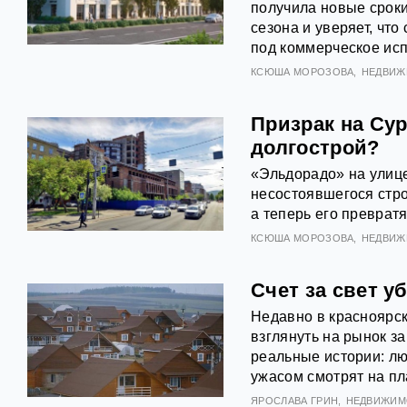
получила новые сроки
сезона и уверяет, чт
под коммерческое исп
КСЮША МОРОЗОВА
НЕДВИЖ
Призрак на Сур
долгострой?
«Эльдорадо» на улице
несостоявшегося стро
а теперь его превратя
КСЮША МОРОЗОВА
НЕДВИЖ
Счет за свет у
Недавно в красноярск
взглянуть на рынок 
реальные истории: лю
ужасом смотрят на пл
ЯРОСЛАВА ГРИН
НЕДВИЖИМ