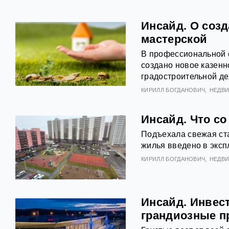
Инсайд. О соз
мастерской
В профессиональной с
создано новое казен
градостроительной де
КИРИЛЛ БОГДАНОВИЧ
НЕДВ
Инсайд. Что со
Подъехала свежая ста
жилья введено в эксп
КИРИЛЛ БОГДАНОВИЧ
НЕДВ
Инсайд. Инвес
грандиозные п