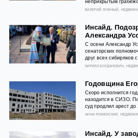
неприкрытым грабежо
ВАЛЕРИЙ ЛУЖНЫЙ
НЕДВИЖ
Инсайд. Подоз
Александра Ус
С осени Александр Ус
сенаторских полномо
друг всех сибиряков 
КИРИЛЛ БОГДАНОВИЧ
НЕДВ
Годовщина Его
Скоро исполнится год
находится в СИЗО. По
суд продлил арест до 
АННА РОМЕНСКАЯ
НЕДВИЖ
Инсайд. У зав