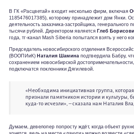
В ГК «Расцветай» входит несколько фирм, включая
О
1185476017385), которому принадлежит дом Янки. О
деятельность заказчика-застройщика, генерального п
тысячи рублей. Директором является
Глеб Борисов
года, тг-канал Mash Siberia попытался взять у него к
Председатель новосибирского отделения Всероссийс
(ВООПИиК)
Наталия Шамина
подтвердила Бабру, чт
сохранением новосибирской достопримечательности,
подключатся поклонники Дягилевой.
«Необходима инициативная группа, которая б
признали памятником истории и культуры, б
куда-то исчезли», – сказала нам Наталия Вл
Думаем, девелопер попросту ждёт, когда объект рухнет
хочется, ведь на месте «лачуги» можно возвести «све