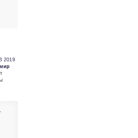
В 2019
мир
т
ты
.