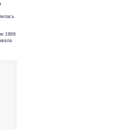
а
лилась
ре 1988
овала