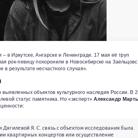
– в Иркутске, Ангарске и Ленинграде. 17 мая её труп
мая рок-певицу похоронили в Новосибирске на Заельцов
 в результате несчастного случая».
м
р выявленных объектов культурного наследия России. В 
левой статус памятника. Но «эксперт»
Александр Март
 ценности:
 Дягилевой Я. С. связь с объектом исследования была
нии квартирных концертов или осуществление