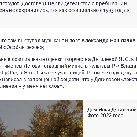
сутствуют. Достоверные свидетельства о пребывании
нь не сохранились, так как официально с 1995 года в
что там выступал музыкант и поэт
Александр Башлачёв
й
«Особый резон»).
льные официальные оценки творчества Дягилевой Я. С.». 
орт именем Летова тогдашний министр культуры РФ
Влади
ГрОб», а Янка была её участницей. В том же году депута
о
написал в запрещённой соцсети, что у Дягилевой «текс
лнения – у меня нет слов».
Дом Янки Дягилевой
Фото 2022 года