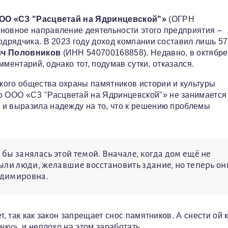
ОО «СЗ "Расцветай на Ядринцевской"»
(ОГРН
сновное направление деятельности этого предприятия –
одрядчика. В 2023 году доход компании составил лишь 5
ич Половников
(ИНН 540700168858). Недавно, в октябре
омментарий, однако тот, подумав сутки, отказался.
кого общества охраны памятников истории и культуры
о ООО «СЗ "Расцветай на Ядринцевской"» не занимается
 и выразила надежду на то, что к решению проблемы
ы занялась этой темой. Вначале, когда дом ещё не
ыли люди, желавшие восстановить здание, но теперь он
адимировна.
, так как закон запрещает снос памятников. А снести ой 
чку», и неплохо на этом заработать.