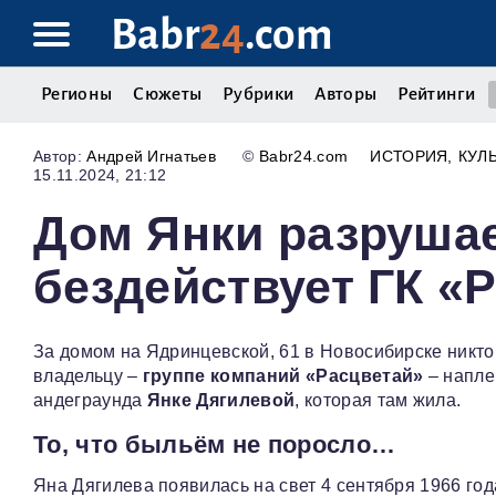
Babr
24
.com
Регионы
Сюжеты
Рубрики
Авторы
Рейтинги
Андрей Игнатьев
©
Babr24.com
ИСТОРИЯ
КУЛ
15.11.2024, 21:12
Дом Янки разрушае
бездействует ГК «
За домом на Ядринцевской, 61 в Новосибирске никто 
владельцу –
группе компаний «Расцветай»
– напле
андеграунда
Янке Дягилевой
, которая там жила.
То, что быльём не поросло…
Яна Дягилева появилась на свет 4 сентября 1966 го