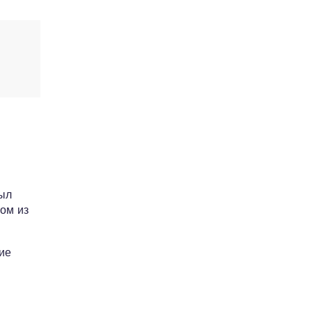
был
ом из
ие