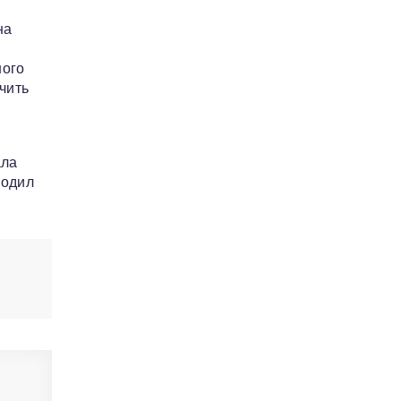
на
ного
чить
ала
бодил