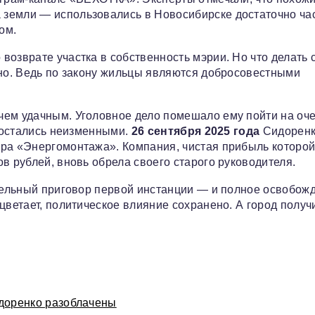
земли — использовались в Новосибирске достаточно час
ом.
озврате участка в собственность мэрии. Но что делать 
сно. Ведь по закону жильцы являются добросовестными
чем удачным. Уголовное дело помешало ему пойти на оч
и остались неизменными.
26 сентября 2025 года
Сидорен
ора «Энергомонтажа». Компания, чистая прибыль которой
в рублей, вновь обрела своего старого руководителя.
ительный приговор первой инстанции — и полное освобож
цветает, политическое влияние сохранено. А город получ
идоренко разоблачены