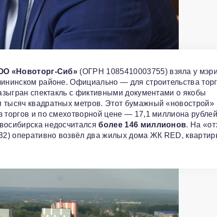
ОО «Новоторг-Сиб»
(ОГРН 1085410003755) взяла у мэри
лининском районе. Официально — для строительства тор
разыгран спектакль с фиктивными документами о якобы
и тысяч квадратных метров. Этот бумажный «новострой»
з торгов и по смехотворной цене — 17,1 миллиона рублей
овосибирска недосчитался
более 146 миллионов
. На «о
32) оперативно возвёл два жилых дома ЖК RED, квартир