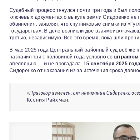
Судебный процесс тянулся почти три года и был пол
ключевых документах о выкупе земли Сидоренко не 
обвинения, заявляя, что спутниковые снимки из «Гуг
государства». В деле возникли две взаимоисключающ
третью, независимую. Всё это время, пока шли прени
В мае 2025 года Центральный районный суд всё же 
назначил три с половиной года условно со
штрафом 
апелляцию — и не прогадала.
15 сентября 2025 год
Сидоренко от наказания из-за истечения срока давно
«Приговор изменён, от наказания Сидоренко ос
Ксения Райхман.