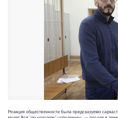
Реакция общественности была предсказуемо саркас
мире! Всё "по красоте" исполнено»
, — писали в тел