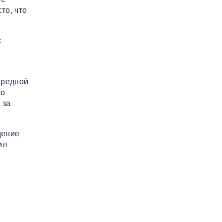
то, что
с
ередной
ко
 за
дение
ил