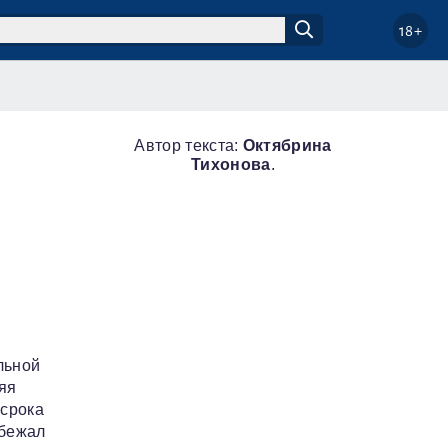
18+
Автор текста:
Октябрина
Тихонова
.
льной
яя
 срока
збежал