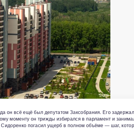
гда он всё ещё был депутатом Заксобрания. Его задержал
тому моменту он трижды избирался в парламент и занима
у Сидоренко погасил ущерб в полном объёме — шаг, кото