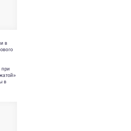
и в
гового
 при
тжатой»
ы в