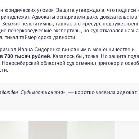
он юридических уловок. Защита утверждала, что подписи 
принадлежат. Адвокаты оспаривали даже доказательства
л Земля» нелегитимны, так как это «ресурс недружествен
ие почерковедческие экспертизы, но суд отказался назна
я, тикал таймер срока давности.
признал Ивана Сидоренко виновным в мошенничестве и
в 700 тысяч рублей
. Казалось бы, точка. Но защита под
а
Новосибирский областной суд отменил приговор и осво
сти.
вобождён. Судимость снята»
, — коротко заявила адвокат