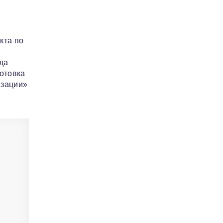
кта по
да
отовка
изации»