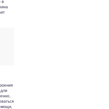
 в
нина
ает
троения
 для
ненно,
оваться
омощи,