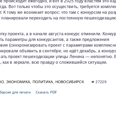
происходит ежегодно, и вот в 2025 году властям это на
да. Вот только чтобы это осуществить, требуется компл
т. К тому же возникает вопрос: что там с конкурсом на ра
ду планировали переходить на постоянную пешеходизацию
тку проекта, а в начале августа конкурс отменили. Конку
ь параметры для конкурсантов, а также предложения
вия (синхронизировать проект с параметрами комплексн
ировали объявить в сентябре, но идёт декабрь, а конкурс
вывать проект пешеходизации улицы Ленина — непонятно. 
, как в зеркале, всю правду о сложившейся ситуации.
ВО
ЭКОНОМИКА
ПОЛИТИКА
НОВОСИБИРСК
27229
Версия для печати
Скачать PDF