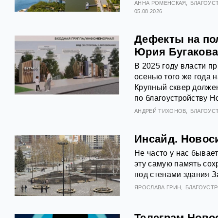
АННА РОМЕНСКАЯ
БЛАГОУС
05.08.2026
Дефекты на по
Юрия Бугаков
В 2025 году власти п
осенью того же года 
Крупный сквер долже
по благоустройству Н
АНДРЕЙ ТИХОНОВ
БЛАГОУС
Инсайд. Новос
Не часто у нас бывае
эту самую память сох
под стенами здания З
ЯРОСЛАВА ГРИН
БЛАГОУСТ
Телеграм Ново