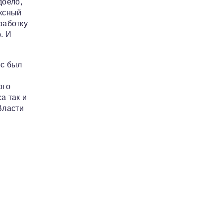
доело,
ексный
зработку
. И
рс был
ого
а так и
Власти