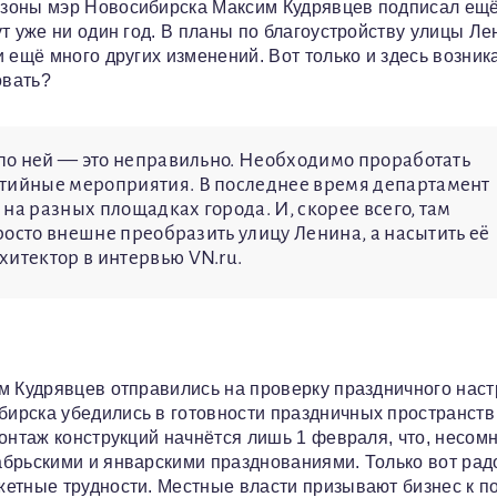
 зоны мэр Новосибирска Максим Кудрявцев подписал ещё
т уже ни один год. В планы по благоустройству улицы Ле
 ещё много других изменений. Вот только и здесь возник
овать?
ь по ней — это неправильно. Необходимо проработать
ытийные мероприятия. В последнее время департамент
на разных площадках города. И, скорее всего, там
просто внешне преобразить улицу Ленина, а насытить её
хитектор в интервью VN.ru.
м Кудрявцев отправились на проверку праздничного нас
ирска убедились в готовности праздничных пространств
онтаж конструкций начнётся лишь 1 февраля, что, несом
абрьскими и январскими празднованиями. Только вот рад
жетные трудности. Местные власти призывают бизнес к п