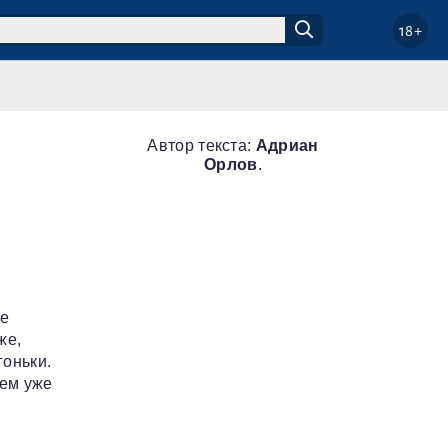
18+
Автор текста:
Адриан
Орлов
.
ие
же,
оньки.
сем уже