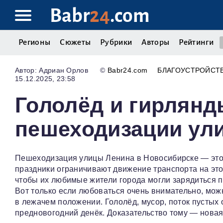
Babr
24
.com
Регионы
Сюжеты
Рубрики
Авторы
Рейтинги
Адриан Орлов
©
Babr24.com
БЛАГОУСТРОЙСТ
15.12.2025, 23:58
Гололёд и гирлянд
пешеходизации ул
Пешеходизация улицы Ленина в Новосибирске — это 
праздники ограничивают движение транспорта на эт
чтобы их любимые жители города могли зарядиться 
Вот только если любоваться очень внимательно, можн
в лежачем положении. Гололёд, мусор, поток пустых 
предновогодний денёк. Доказательство тому — новая