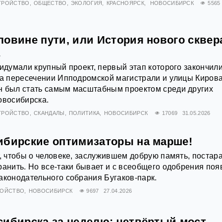
ТРОЙСТВО
ОБЩЕСТВО
ЭКОЛОГИЯ
КРАСНОЯРСК
НОВОСИБИРСК
5565
ловине пути, или История нового сквер
а
ридумали крупный проект, первый этап которого закончил
на пересечении Ипподромской магистрали и улицы Кирова
н был стать самым масштабным проектом среди других
овосибирска.
ТРОЙСТВО
СКАНДАЛЫ
ПОЛИТИКА
НОВОСИБИРСК
17069
31.05.2026
ибирские оптимизаторы на марше!
т, чтобы о человеке, заслужившем добрую память, постар
ранить. Но все-таки бывает и с всеобщего одобрения поя
аконодательного собрания Бугаков-парк.
РОЙСТВО
НОВОСИБИРСК
9697
27.04.2026
сибирска за неделю: четвёртый мост,