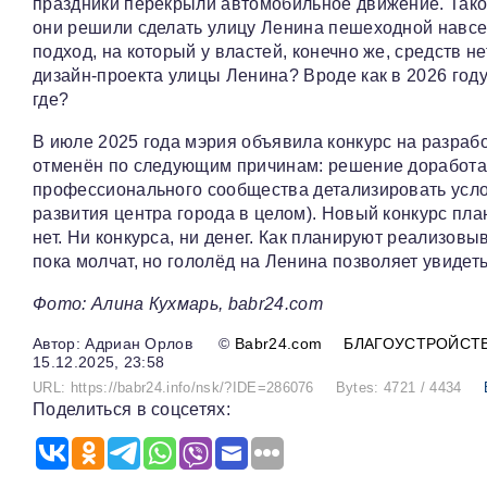
праздники перекрыли автомобильное движение. Такое 
они решили сделать улицу Ленина пешеходной навсег
подход, на который у властей, конечно же, средств не
дизайн-проекта улицы Ленина? Вроде как в 2026 го
где?
В июле 2025 года мэрия объявила конкурс на разрабо
отменён по следующим причинам: решение доработат
профессионального сообщества детализировать усло
развития центра города в целом). Новый конкурс план
нет. Ни конкурса, ни денег. Как планируют реализо
пока молчат, но гололёд на Ленина позволяет увидеть
Фото: Алина Кухмарь, babr24.com
Адриан Орлов
©
Babr24.com
БЛАГОУСТРОЙСТ
15.12.2025, 23:58
URL: https://babr24.info/nsk/?IDE=286076
Bytes: 4721 / 4434
Поделиться в соцсетях: