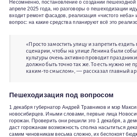
Несомненно, постановление о создании пешеходной
апреле 2025 года, но разговоры о пешеходизации иду
входит ремонт фасадов, реализация «чистого неба» и
вопрос: на какие средства планируют всё это реализ
«Просто замостить улицу и запретить ездит
сценарии, чтобы на улице Ленина были соб
культуры очень активно проводит праздники 
должно быть точно так же. То есть нужно не 
каким-то смыслом», — рассказал главный ар
Пешеходизация под вопросом
1 декабря губернатор Андрей Травников и мэр Макси
новосибирцев. Иными словами, первые лица Новосиб
горожан. Проверить они решили это 1 декабря, а дем
даст горожанам возможность сполна насытиться дек
самим чиновникам весьма сложно, их беспокоят бюд