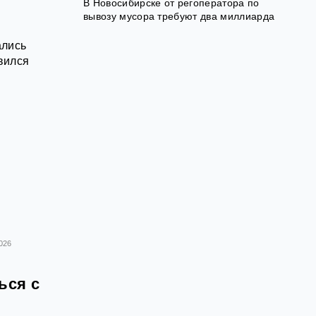
В Новосибирске от регоператора по
вывозу мусора требуют два миллиарда
ались
вился
026
ься с