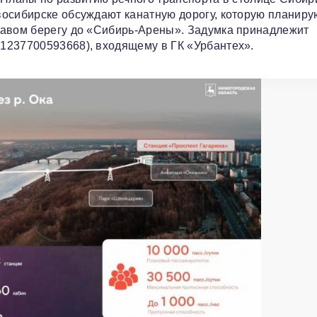
восибирске обсуждают канатную дорогу, которую планиру
равом берегу до «Сибирь-Арены». Задумка принадлежит
1237700593668), входящему в ГК «Урбантех».