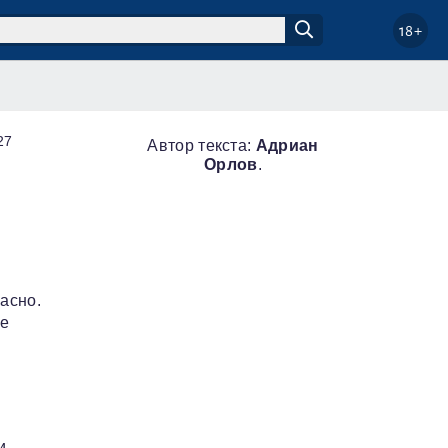
18+
27
Автор текста:
Адриан
Орлов
.
пасно.
це
и