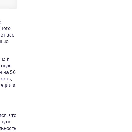
а
нного
ет все
тные
на в
атную
н на 56
есть,
зации и
ся, что
 пути
льность