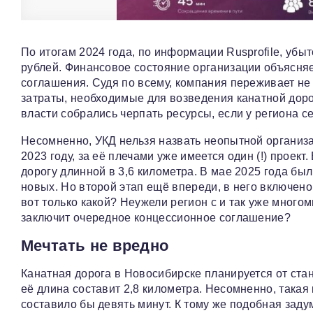
По итогам 2024 года, по информации Rusprofile, уб
рублей. Финансовое состояние организации объясняе
соглашения. Судя по всему, компания переживает не 
затраты, необходимые для возведения канатной дорог
власти собрались черпать ресурсы, если у региона 
Несомненно, УКД нельзя назвать неопытной организа
2023 году, за её плечами уже имеется один (!) прое
дорогу длинной в 3,6 километра. В мае 2025 года бы
новых. Но второй этап ещё впереди, в него включено
вот только какой? Неужели регион с и так уже мног
заключит очередное концессионное соглашение?
Мечтать не вредно
Канатная дорога в Новосибирске планируется от ста
её длина составит 2,8 километра. Несомненно, такая
составило бы девять минут. К тому же подобная зад