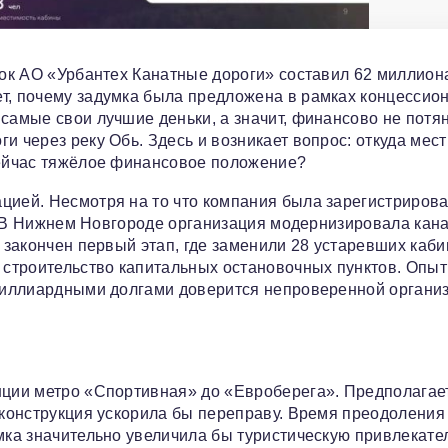
ыток АО «Урбантех Канатные дороги» составил 62 миллион
т, почему задумка была предложена в рамках концессио
самые свои лучшие деньки, а значит, финансово не потян
и через реку Обь. Здесь и возникает вопрос: откуда мес
сейчас тяжёлое финансовое положение?
цией. Несмотря на то что компания была зарегистрирова
кт. В Нижнем Новгороде организация модернизировала кан
л закончен первый этап, где заменили 28 устаревших каби
 строительство капитальных остановочных пунктов. Опыт 
омиллиардными долгами доверится непроверенной органи
нции метро «Спортивная» до «Евроберега». Предполагает
 конструкция ускорила бы переправу. Время преодоления
умка значительно увеличила бы туристическую привлекате