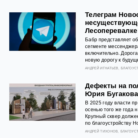
Телеграм Новос
несуществующе
Лесоперевалке
Бабр представляет о
сегменте мессенджера
включительно. Дорог
новую дорогу к будущ
АНДРЕЙ ИГНАТЬЕВ
БЛАГОУС
Дефекты на по
Юрия Бугаков
В 2025 году власти п
осенью того же года 
Крупный сквер долже
по благоустройству Н
АНДРЕЙ ТИХОНОВ
БЛАГОУС