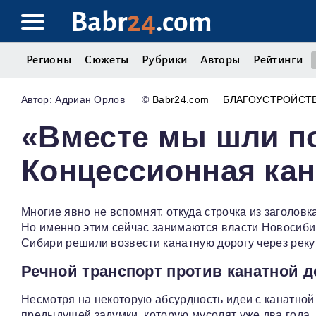
Babr
24
.com
Регионы
Сюжеты
Рубрики
Авторы
Рейтинги
Адриан Орлов
©
Babr24.com
БЛАГОУСТРОЙСТ
«Вместе мы шли по 
Концессионная кан
Многие явно не вспомнят, откуда строчка из заголовк
Но именно этим сейчас занимаются власти Новосибирс
Сибири решили возвести канатную дорогу через рек
Речной транспорт против канатной д
Несмотря на некоторую абсурдность идеи с канатной 
предыдущей задумки, которую мусолят уже два года.