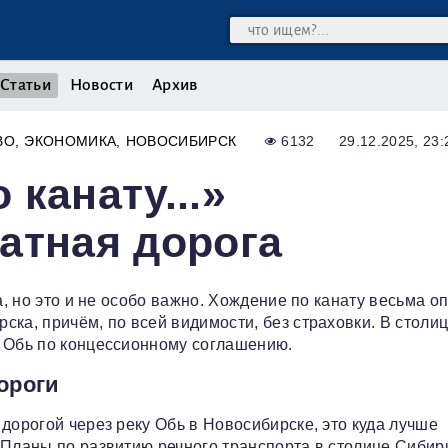
Статьи
Новости
Архив
ВО
ЭКОНОМИКА
НОВОСИБИРСК
6132
29.12.2025, 23:
канату...»
атная дорога
а, но это и не особо важно. Хождение по канату весьма о
ка, причём, по всей видимости, без страховки. В столи
у Обь по концессионному соглашению.
ороги
дорогой через реку Обь в Новосибирске, это куда лучше
 Планы по развитию речного транспорта в столице Сибир