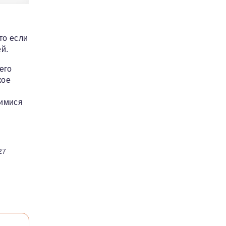
то если
й.
его
кое
щимися
27