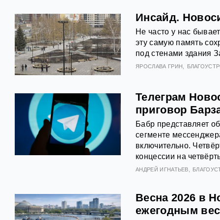
Инсайд. Новос
Не часто у нас бывае
эту самую память сох
под стенами здания З
ЯРОСЛАВА ГРИН
БЛАГОУСТ
Телеграм Ново
приговор Барз
Бабр представляет о
сегменте мессенджера
включительно. Четвёр
концессии на четвёрт
АНДРЕЙ ИГНАТЬЕВ
БЛАГОУС
Весна 2026 в Н
ежегодным вес