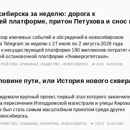
ибирска за неделю: дорога к
й платформе, притон Петухова и снос 
бзор ключевых событий и обсуждений в новосибирском
 Telegram за неделю с 27 июля по 2 августа 2026 года
а к несуществующей платформе 190 миллионов потратят 
ей остановочной платформе «Университетская».
ТРОЙСТВО
КРИМИНАЛ
ОБЩЕСТВО
НОВОСИБИРСК
2132
04.08.2026
ловине пути, или История нового сквер
а
ридумали крупный проект, первый этап которого закончил
на пересечении Ипподромской магистрали и улицы Кирова
н был стать самым масштабным проектом среди других
овосибирска.
ТРОЙСТВО
СКАНДАЛЫ
ПОЛИТИКА
НОВОСИБИРСК
17071
31.05.2026