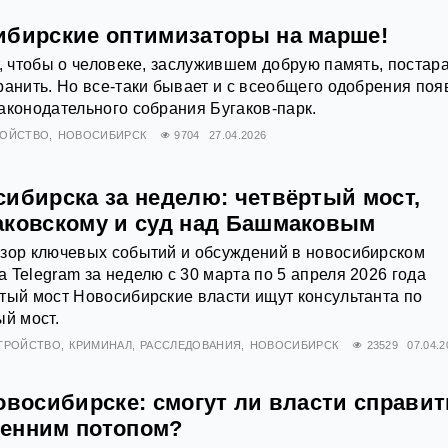
ибирские оптимизаторы на марше!
т, чтобы о человеке, заслужившем добрую память, постар
ранить. Но все-таки бывает и с всеобщего одобрения поя
аконодательного собрания Бугаков-парк.
РОЙСТВО
НОВОСИБИРСК
9704
27.04.2026
сибирска за неделю: четвёртый мост,
аковскому и суд над Башмаковым
бзор ключевых событий и обсуждений в новосибирском
 Telegram за неделю с 30 марта по 5 апреля 2026 года
тый мост Новосибирские власти ищут консультанта по
ый мост.
ТРОЙСТВО
КРИМИНАЛ
РАССЛЕДОВАНИЯ
НОВОСИБИРСК
23529
07.04.2
овосибирске: смогут ли власти справит
енним потопом?