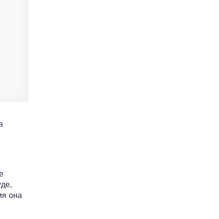
а
е
де,
мя она