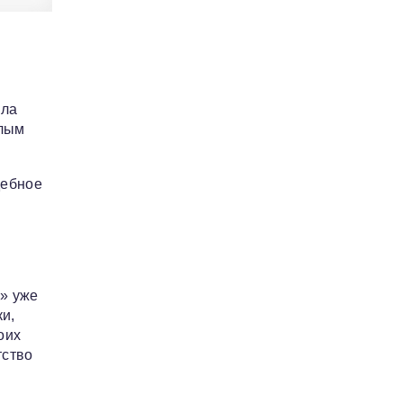
ала
шлым
дебное
К» уже
и,
оих
тство
я