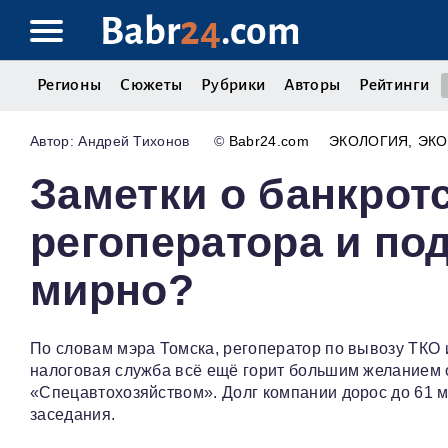
Babr
24
.com
Регионы
Сюжеты
Рубрики
Авторы
Рейтинги
Андрей Тихонов
©
Babr24.com
ЭКОЛОГИЯ
ЭК
Заметки о банкрот
регоператора и по
мирно?
По словам мэра Томска, регоператор по вывозу ТКО 
налоговая служба всё ещё горит большим желанием 
«Спецавтохозяйством». Долг компании дорос до 61 м
заседания.