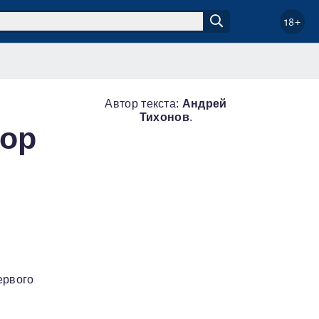
18+
Автор текста:
Андрей
Тихонов
.
пор
ервого