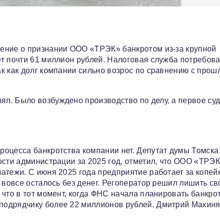
ение о признании ООО «ТРЭК» банкротом из-за крупной
т почти 61 миллион рублей. Налоговая служба потребов
к как долг компании сильно возрос по сравнению с про
л. Было возбуждено производство по делу, а первое су
роцесса банкротства компании нет. Депутат думы Томска
ости администрации за 2025 год, отметил, что ООО «ТРЭ
атежи. С июня 2025 года предприятие работает за копейк
 вовсе осталось без денег. Регоператор решил лишить св
что в тот момент, когда ФНС начала планировать банкро
подрядчику более 22 миллионов рублей. Дмитрий Махин