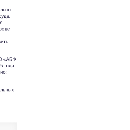
ально
суда.
ия
реде
вить
ОО «АБФ
5 года
но:
ельных