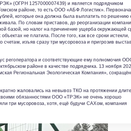
ТРЭК» (ОГРН 1257000007439) и является подрядчиком
Томском районе, то есть ООО «АБФ Логистик». Первонач
ублей, которые она должна была выплатить по решению 
живала. По словам приставов, до реорганизации компан
ой базой, но налог на причинение ущерба окружающей с
объектах не платила. После того, как все сроки истекли,
 счетам, изъяв сразу три мусоровоза и пригрозив выста
татус регоператора и соответствующие ему полномочия О
ктябрьском районе в качестве подрядчика. 13 ноября 202
мская Региональная Экологическая Компания», сокращён
ократно жаловались на невывоз ТКО на протяжении длит
 своими обязанностями ООО «ТРЭК» не очень хорошо
яли три мусоровоза, хотя, ещё будучи САХом, компания