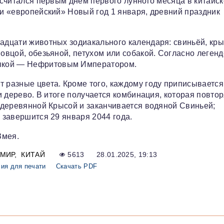
ь считался первым днем первого лунного месяца в китайс
ли «европейский» Новый год 1 января, древний праздник
надцати животных зодиакального календаря: свиньёй, кры
 овцой, обезьяной, петухом или собакой. Согласно легенд
дыкой — Нефритовым Императором.
т разные цвета. Кроме того, каждому году приписывается
 и дерево. В итоге получается комбинация, которая повто
я деревянной Крысой и заканчивается водяной Свиньей;
а завершится 29 января 2044 года.
Змея.
МИР
КИТАЙ
5613
28.01.2025, 19:13
ия для печати
Скачать PDF