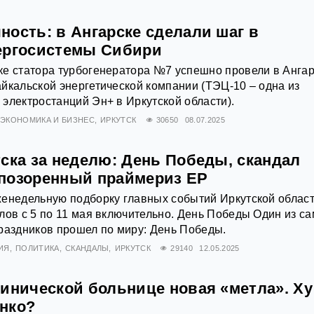
ность: в Ангарске сделали шаг в
ергосистемы Сибири
ке статора турбогенератора №7 успешно провели в Анга
йкальской энергетической компании (ТЭЦ-10 – одна из
электростанций Эн+ в Иркутской области).
ЭКОНОМИКА И БИЗНЕС
ИРКУТСК
30650
08.07.2025
ска за неделю: День Победы, скандал
позоренный праймериз ЕР
енедельную подборку главных событий Иркутской област
лов с 5 по 11 мая включительно. День Победы Один из с
раздников прошел по миру: День Победы.
ИЯ
ПОЛИТИКА
СКАНДАЛЫ
ИРКУТСК
29140
12.05.2025
инической больнице новая «метла». Ху
нко?