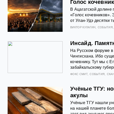
Голос кочевник
В Ацагатской долине
«Голос кочевников». 
от Улан-Удэ десятки т
ВИКТОР КУЛАГИН
СОБЫТИЯ
Инсайд. Памят
На Русском форуме в 
Чингисхана. Ибо суще
кочевнику. Тут мы с
забайкальскому губер
ФОКС СМИТ
СОБЫТИЯ
СКА
Учёные ТГУ: н
акулы
Учёные ТГУ нашли уни
на нашей планете бол
этот вид акул мог про