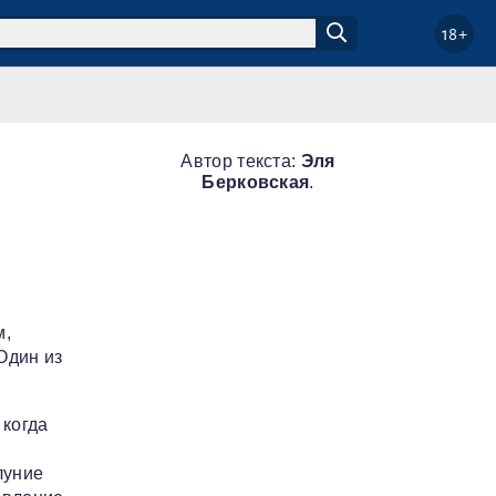
18+
Автор текста:
Эля
Берковская
.
м,
Один из
 когда
луние