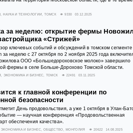
Я
НАУКА И ТЕХНОЛОГИИ
ТОМСК
9330
03.12.2025
ка за неделю: открытие фермы Новожи
 застройщика «Стрижей»
зор ключевых событий и обсуждений в томском сегменте
 за неделю с 27 октября по 2 ноября 2025 года включите
ожилова ООО «Большедороховское молоко» завершило
ной фермы в селе Больше-Дорохово Томской области.
Я
ЭКОНОМИКА И БИЗНЕС
ТОМСК
22491
03.11.2025
вится к главной конференции по
нной безопасности
отметит День продовольствия, а уже 1 октября в Улан-Бат
событие — научная конференция «Продовольственная
арт обеспечения качества».
ЭКОНОМИКА И БИЗНЕС
ОБЩЕСТВО
МОНГОЛИЯ
20622
14.08.2025