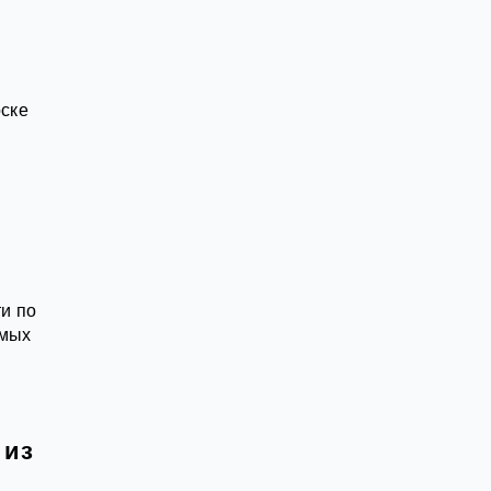
рске
и по
амых
 из