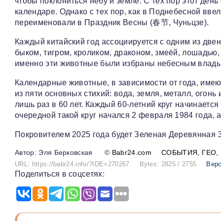
чтобы поклониться небу и земле. С тех пор этот ден
календаре. Однако с тех пор, как в Поднебесной вве
переименовали в Праздник Весны (春节, Чуньцзе).
Каждый китайский год ассоциируется с одним из две
быком, тигром, кроликом, драконом, змеёй, лошадью,
именно эти животные были избраны небесным вла
Календарные животные, в зависимости от года, имею
из пяти основных стихий: вода, земля, металл, огонь
лишь раз в 60 лет. Каждый 60-летний круг начинаетс
очередной такой круг начался 2 февраля 1984 года, 
Покровителем 2025 года будет Зеленая Деревянная 
Эля Берковская
©
Babr24.com
СОБЫТИЯ
ГЕО
URL: https://babr24.info/?IDE=270267
Bytes: 2825 / 2755
Верс
Поделиться в соцсетях: