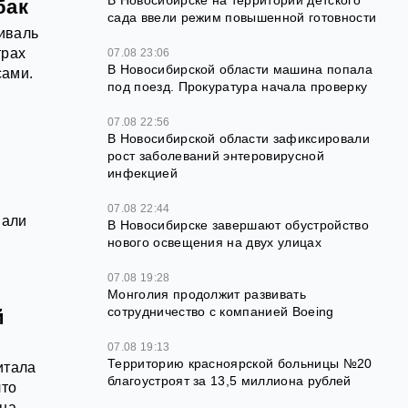
В Новосибирске на территории детского
бак
сада ввели режим повышенной готовности
иваль
трах
07.08 23:06
В Новосибирской области машина попала
сами.
под поезд. Прокуратура начала проверку
07.08 22:56
В Новосибирской области зафиксировали
рост заболеваний энтеровирусной
инфекцией
07.08 22:44
вали
В Новосибирске завершают обустройство
нового освещения на двух улицах
07.08 19:28
Монголия продолжит развивать
сотрудничество с компанией Boeing
й
07.08 19:13
Территорию красноярской больницы №20
итала
благоустроят за 13,5 миллиона рублей
что
ена