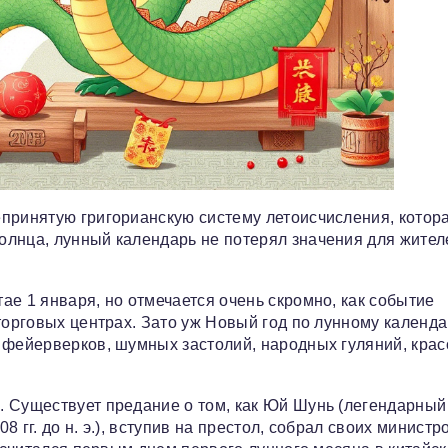
принятую григорианскую систему летоисчисления, котор
олнца, лунный календарь не потерял значения для жител
е 1 января, но отмечается очень скромно, как событие
 торговых центрах. Зато уж Новый год по лунному календ
 фейерверков, шумных застолий, народных гуляний, кра
. Существует предание о том, как Юй Шунь (легендарный
гг. до н. э.), вступив на престол, собрал своих министр