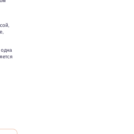
ком
сой,
е,
 одна
ряется