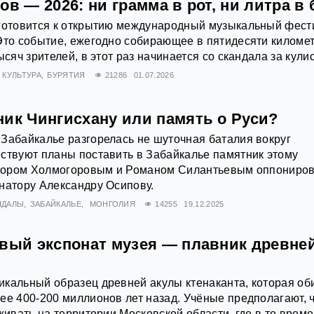
ов — 2026: ни грамма в рот, ни литра в 
 готовится к открытию международный музыкальный фест
Это событие, ежегодно собирающее в пятидесяти киломе
ысяч зрителей, в этот раз начинается со скандала за кули
КУЛЬТУРА
БУРЯТИЯ
21286
01.07.2026
ник Чингисхану или память о Руси?
Забайкалье разгорелась не шуточная баталия вокруг
ствуют планы поставить в Забайкалье памятник этому
 Егором Холмогоровым и Романом Силантьевым оппониро
натору Александру Осипову.
НДАЛЫ
ЗАБАЙКАЛЬЕ
МОНГОЛИЯ
14255
19.12.2025
овый экспонат музея — плавник древне
кальный образец древней акулы ктенаканта, которая об
ее 400-200 миллионов лет назад. Учёные предполагают, 
живать на территории Московской области, где в те врем